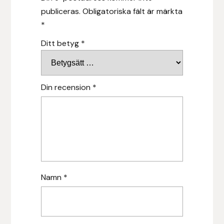
publiceras.
Obligatoriska fält är märkta
Hansbo Sport
*
Heller
Ditt betyg
*
Hesta Gallery
Din recension
*
Horse Guard
HRÍMNIR
Iceland Pet
IceTack
Namn
*
IPZV
Islandshästspecialisten