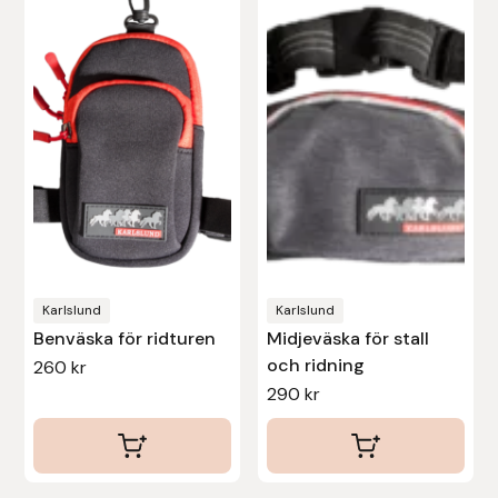
Leovet
Lippo
Lysi Ehf
Metalab
Mias Ridsport
Karlslund
Karlslund
Benväska för ridturen
Midjeväska för stall
Mountain Horse
och ridning
260
kr
290
kr
Muck Boot Company
Mustad