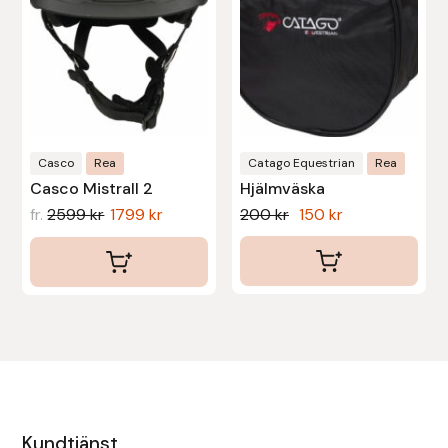
olika
alternativen
kan
väljas
på
produktsidan
Casco
Rea
Catago Equestrian
Rea
Casco Mistrall 2
Hjälmväska
Det
Det
fr.
2599
kr
1799
kr
200
kr
150
kr
ursprungliga
nuvarande
priset
priset
var:
är:
200 kr.
150 kr.
Kundtjänst