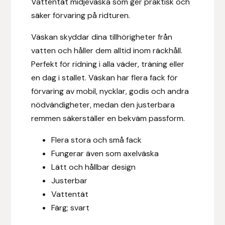
Vattentät midjeväska som ger praktisk och
Eldorado
säker förvaring på ridturen.
Epona bokförlag
Väskan skyddar dina tillhörigheter från
vatten och håller dem alltid inom räckhåll.
Equality Line
Perfekt för ridning i alla väder, träning eller
en dag i stallet. Väskan har flera fack för
EQUES
förvaring av mobil, nycklar, godis och andra
nödvändigheter, medan den justerbara
EQUES | KINGSLAND
remmen säkerställer en bekväm passform.
Equipage
Flera stora och små fack
Fungerar även som axelväska
Eric LeTixerant
Lätt och hållbar design
Justerbar
Eskadron
Vattentät
Färg; svart
Eyjólfur Ísólfsson