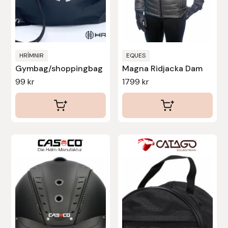
kan
Uhip
väljas
på
Uvex
produktsidan
HRÍMNIR
EQUES
Gymbag/shoppingbag
Magna Ridjacka Dam
Vals
99
kr
1799
kr
Veredus
Walsh
Den
Werkman Hoofcare
här
produkten
Willab
har
flera
Wintec
varianter.
De