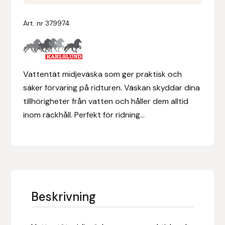
mängd
Denni Design
Art. nr
379974
Denni Design / Bomber Bits
Vattentät midjeväska som ger praktisk och
Draupnir
säker förvaring på ridturen. Väskan skyddar dina
Dy’on
tillhörigheter från vatten och håller dem alltid
inom räckhåll. Perfekt för ridning...
E.A. Mattes
Eclipse Biofarmab
Ekholm Nordic
Beskrivning
Ekol