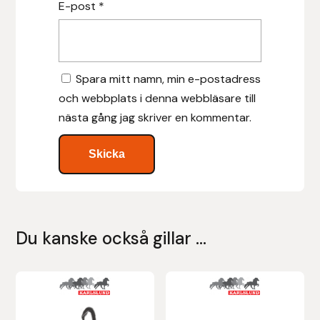
E-post
*
Islensk.is
J&S Saddlery
Spara mitt namn, min e-postadress
och webbplats i denna webbläsare till
Källquist Equestrian
nästa gång jag skriver en kommentar.
Karlslund
Kidka of Iceland
Klisterdekaler.se
Du kanske också gillar …
Knights
Ky Rotary Bit
Lenanders Grafiska