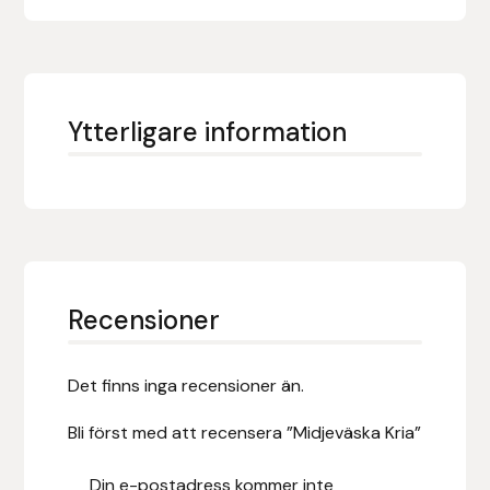
Fager
Fákur Rideudstyr
Ytterligare information
Fleck
Freyja
Furminator
G Boots
Recensioner
Globus Sport
Det finns inga recensioner än.
Góa
Bli först med att recensera ”Midjeväska Kria”
Gysinge
Din e-postadress kommer inte