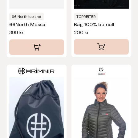
Stina Helmersson Bokförlag
66 North Iceland
TOPREITER
66North Mössa
Bag 100% bomull
Suedwind
399
kr
200
kr
Tear-Aid
Tekna
Den
Tidningen Ridsport Island
här
produkten
TöltSaga
har
flera
TOPREITER
varianter.
Trikem
De
olika
Tunahaken
alternativen