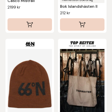
Casco Mistrall
Protector
Bok Islandshästen II
2199
kr
212
kr
Redback
Roeckl
Safehorse of Sweden
Saltverk
Sigga Ævars
Sivart Bokförlag
Sonnenreiter
Star