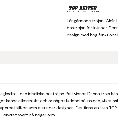
Långärmade tröjan “Aldís 
baströjan för kvinnor. Den
design med hög funktionali
gkedja – den idealiska baströjan för kvinnor. Denna tröja kä
get känns silkesmjukt och är något luddad på insidan, vilket 
perna i silikon som avrundar designen. Det finns en liten TOP
i diskret svart på höger arm.