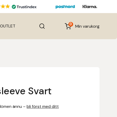
0
OUTLET
Min varukorg
sleeve Svart
dömen ännu –
bli först med ditt