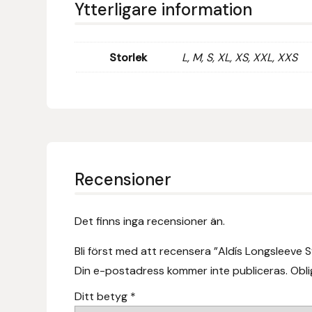
Ytterligare information
Fager
Fákur Rideudstyr
Storlek
L, M, S, XL, XS, XXL, XXS
Fleck
Freyja
Furminator
Recensioner
G Boots
Det finns inga recensioner än.
Globus Sport
Bli först med att recensera ”Aldís Longsleeve S
Góa
Din e-postadress kommer inte publiceras.
Obli
Gysinge
Ditt betyg
*