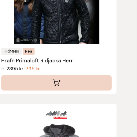
De
olika
alternativen
kan
väljas
på
produktsidan
HRÍMNIR
Rea
Hrafn Primaloft Ridjacka Herr
fr.
2395
kr
795
kr
Den
här
produkten