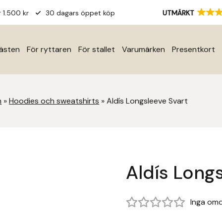
r 1.500 kr
30 dagars öppet köp
UTMÄRKT
hästen
För ryttaren
För stallet
Varumärken
Presentkort
m
»
Hoodies och sweatshirts
»
Aldís Longsleeve Svart
Aldís Long
Inga om