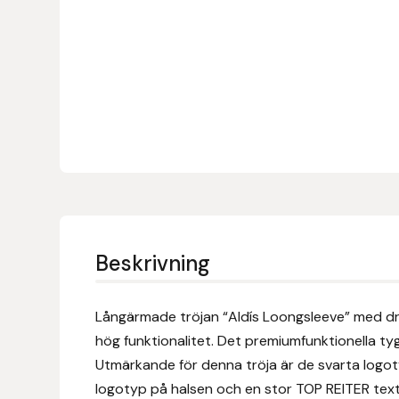
Denni Design
Denni Design / Bomber Bits
Draupnir
Dy’on
E.A. Mattes
Beskrivning
Eclipse Biofarmab
Ekholm Nordic
Långärmade tröjan “Aldís Loongsleeve” med dra
hög funktionalitet. Det premiumfunktionella ty
Ekol
Utmärkande för denna tröja är de svarta logoty
logotyp på halsen och en stor TOP REITER text 