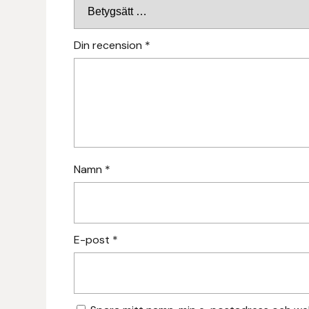
Hansbo Sport
Din recension
*
Heller
Hesta Gallery
Horse Guard
HRÍMNIR
Namn
*
Iceland Pet
IceTack
E-post
*
IPZV
Islandshästspecialisten