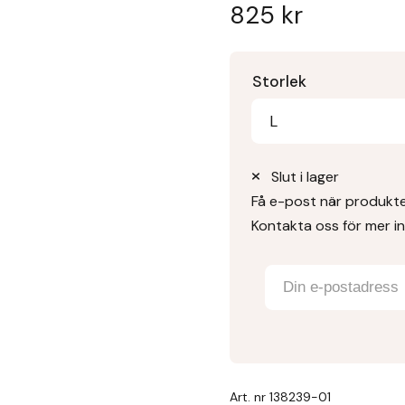
825
kr
Storlek
L
Slut i lager
Få e-post när produkten
Kontakta oss för mer i
Art. nr
138239-01