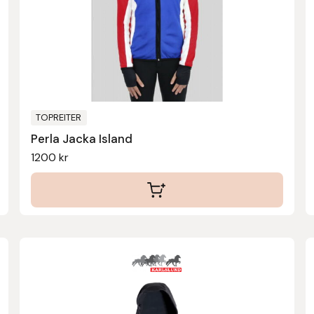
De
olika
alternativen
kan
väljas
på
produktsidan
TOPREITER
Perla Jacka Island
1200
kr
Den
här
produkten