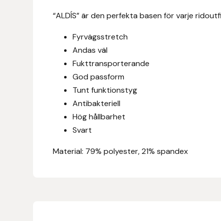
Eldorado
“ALDÍS” är den perfekta basen för varje ridoutf
Epona bokförlag
Fyrvägsstretch
Andas väl
Equality Line
Fukttransporterande
God passform
EQUES
Tunt funktionstyg
Antibakteriell
EQUES | KINGSLAND
Hög hållbarhet
Equipage
Svart
Material: 79% polyester, 21% spandex
Eric LeTixerant
Eskadron
Eyjólfur Ísólfsson