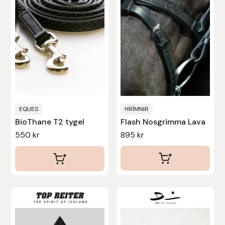
varianter.
De
olika
alternativen
kan
väljas
på
produktsidan
EQUES
HRÍMNIR
BioThane T2 tygel
Flash Nosgrimma Lava
550
kr
895
kr
Den
här
produkten