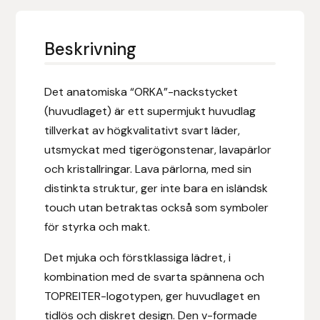
Eldorado
Epona bokförlag
Beskrivning
Equality Line
Det anatomiska “ORKA”-nackstycket
(huvudlaget) är ett supermjukt huvudlag
EQUES
tillverkat av högkvalitativt svart läder,
utsmyckat med tigerögonstenar, lavapärlor
EQUES | KINGSLAND
och kristallringar. Lava pärlorna, med sin
Equipage
distinkta struktur, ger inte bara en isländsk
touch utan betraktas också som symboler
Eric LeTixerant
för styrka och makt.
Det mjuka och förstklassiga lädret, i
Eskadron
kombination med de svarta spännena och
TOPREITER-logotypen, ger huvudlaget en
Eyjólfur Ísólfsson
tidlös och diskret design. Den v-formade