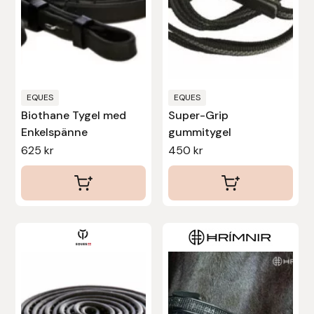
olika
alternativen
Uhip
kan
väljas
Uvex
på
produktsidan
EQUES
EQUES
Vals
Biothane Tygel med
Super-Grip
Enkelspänne
gummitygel
Veredus
625
kr
450
kr
Walsh
Werkman Hoofcare
Den
Willab
här
produkten
Wintec
har
flera