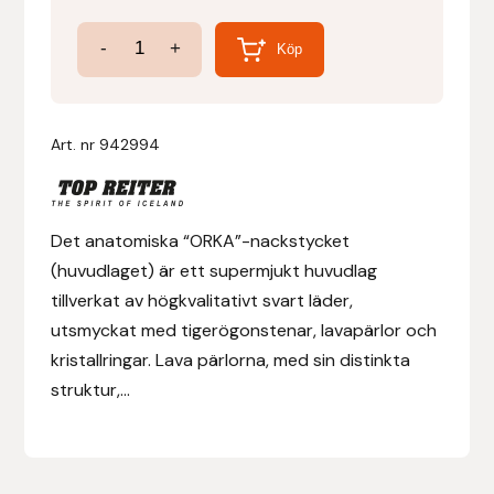
Orka
-
+
Denni Design
Köp
Anatomiskt
Huvudlag
Denni Design / Bomber Bits
mängd
Art. nr
942994
Draupnir
Dy’on
Det anatomiska “ORKA”-nackstycket
(huvudlaget) är ett supermjukt huvudlag
E.A. Mattes
tillverkat av högkvalitativt svart läder,
utsmyckat med tigerögonstenar, lavapärlor och
Eclipse Biofarmab
kristallringar. Lava pärlorna, med sin distinkta
Ekholm Nordic
struktur,...
Ekol