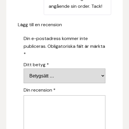
angående sin order. Tack!
Leovet
Lägg till en recension
Lippo
Din e-postadress kommer inte
Lysi Ehf
publiceras.
Obligatoriska fält är märkta
*
Metalab
Ditt betyg
*
Mias Ridsport
Mountain Horse
Din recension
*
Muck Boot Company
Mustad