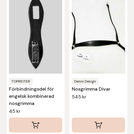
har
flera
varianter.
De
olika
alternativen
kan
väljas
på
produktsidan
TOPREITER
Denni Design
Förbindningsdel för
Nosgrimma Divar
engelsk kombinerad
545
kr
nosgrimma
45
kr