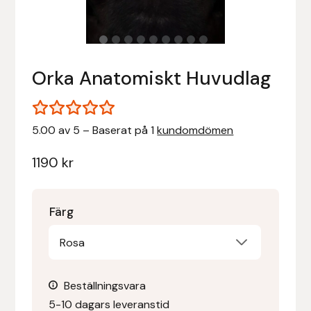
Stigläder
Träning och longering
Ridbyxor, kjolar, overaller mm
Beris Bits
Vojlockar och schabrak
Tränsdelar och tyglar
Ridjackor, kappor, västar mm
Bocaj
Orka Anatomiskt Huvudlag
Ridskor och ridstövlar
Boett
5.00 av 5 – Baserat på 1
kundomdömen
Tävlingskavajer och blusar
Bomber Bits
1190
kr
Väskor, bagar, påsar mm
Borstiq
Bucas
Färg
Casco
Rosa
Catago Equestrian
Beställningsvara
5-10 dagars leveranstid
Charles Owen