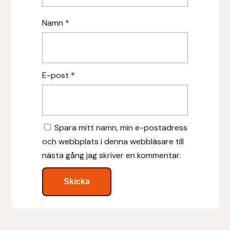
Nammi Godis
Namn
*
Natur & Kultur bokförlag
Nyttorp
E-post
*
Parisol
PAVO
Spara mitt namn, min e-postadress
Pharmakas
och webbplats i denna webbläsare till
nästa gång jag skriver en kommentar.
Pikeur
Prestige
Professional’s Choice