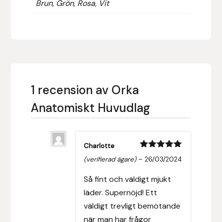
Brun, Grön, Rosa, Vit
Islensk.is
J&S Saddlery
Källquist Equestrian
1 recension av
Orka
Karlslund
Anatomiskt Huvudlag
Kidka of Iceland
Klisterdekaler.se
Charlotte
Betygsatt
5
(verifierad ägare)
–
26/03/2024
av 5
Knights
Så fint och väldigt mjukt
läder. Supernöjd! Ett
Ky Rotary Bit
väldigt trevligt bemötande
när man har frågor
Lenanders Grafiska