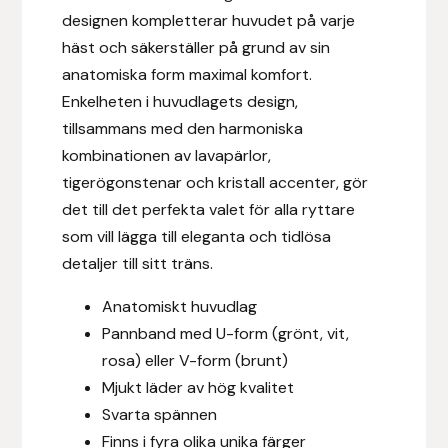
Fager
designen kompletterar huvudet på varje
häst och säkerställer på grund av sin
Fákur Rideudstyr
anatomiska form maximal komfort.
Enkelheten i huvudlagets design,
Fleck
tillsammans med den harmoniska
kombinationen av lavapärlor,
Freyja
tigerögonstenar och kristall accenter, gör
det till det perfekta valet för alla ryttare
Furminator
som vill lägga till eleganta och tidlösa
detaljer till sitt träns.
G Boots
Anatomiskt huvudlag
Globus Sport
Pannband med U-form (grönt, vit,
rosa) eller V-form (brunt)
Góa
Mjukt läder av hög kvalitet
Svarta spännen
Gysinge
Finns i fyra olika unika färger