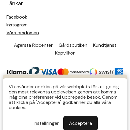
Länkar
Facebook
Instagram
Våra omdömen
Agersta Ridcenter
Gårdsbutiken
Kundtjänst
Köpvillkor
KUNDTJÄNST
Vi använder cookies på vår webbplats för att ge dig
den mest relevanta upplevelsen genom att komma
Butiks- & telefontider Mån-Tors 12-14 Lör 12-14
ihåg dina preferenser vid upprepade besök. Genom
att klicka på "Acceptera" godkänner du alla våra
övriga tider via e-post: order@agersta.nu
© 2026 Agersta.
cookies.
Till OUTLET>>
Inställningar
Acceptera