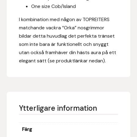
One size Cob/Island
Hansbo Sport
I kombination med någon av TOPREITERS
Heller
matchande vackra “Orka” nosgrimmor
bildar detta huvudlag det perfekta tränset
Hesta Gallery
som inte bara är funktionellt och snyggt
utan också framhäver din hästs aura på ett
Horse Guard
elegant sätt (se produktlänkar nedan).
HRÍMNIR
Iceland Pet
IceTack
Ytterligare information
IPZV
Färg
Islandshästspecialisten