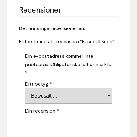
Fager
Recensioner
Fákur Rideudstyr
Det finns inga recensioner än.
Fleck
Bli först med att recensera ”Baseball Keps”
Freyja
Din e-postadress kommer inte
publiceras.
Obligatoriska fält är märkta
Furminator
*
G Boots
Ditt betyg
*
Globus Sport
Din recension
*
Góa
Gysinge