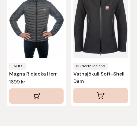
varianter.
Stina Helmersson Bokförlag
De
olika
Suedwind
alternativen
kan
Tear-Aid
väljas
Tekna
på
produktsidan
EQUES
66 North Iceland
Tidningen Ridsport Island
Magna Ridjacka Herr
Vatnajökull Soft-Shell
Dam
1699
kr
TöltSaga
TOPREITER
Trikem
Tunahaken