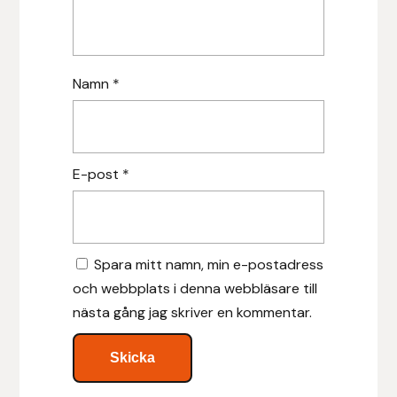
Hansbo Sport
Heller
Namn
*
Hesta Gallery
Horse Guard
E-post
*
HRÍMNIR
Iceland Pet
Spara mitt namn, min e-postadress
och webbplats i denna webbläsare till
IceTack
nästa gång jag skriver en kommentar.
IPZV
Islandshästspecialisten