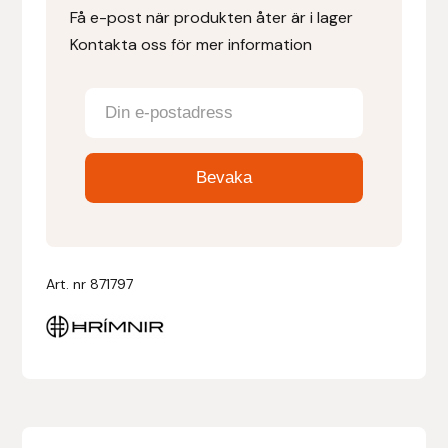
Få e-post när produkten åter är i lager
Kontakta oss för mer information
Denni Design
Denni Design / Bomber Bits
Draupnir
Dy’on
E.A. Mattes
Art. nr
871797
Eclipse Biofarmab
Ekholm Nordic
Ekol