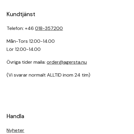
Uhip
Kundtjänst
Telefon: +46
018-357200
Uvex
Mån-Tors 12.00-14.00
Vals
Lör 12.00-14.00
Veredus
Övriga tider maila:
order@agersta.nu
Walsh
(Vi svarar normalt ALLTID inom 24 tim)
Werkman Hoofcare
Willab
Handla
Wintec
Nyheter