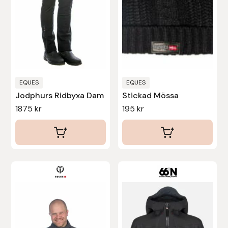
Protector
olika
alternativen
Redback
kan
väljas
Roeckl
på
produktsidan
EQUES
EQUES
Safehorse of Sweden
Jodphurs Ridbyxa Dam
Stickad Mössa
1875
kr
195
kr
Saltverk
Sigga Ævars
Sivart Bokförlag
Den
här
Sonnenreiter
produkten
har
Star
flera