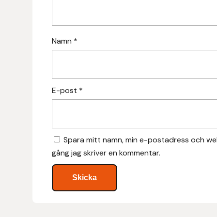
Hansbo Sport
Heller
Namn
*
Hesta Gallery
Horse Guard
E-post
*
HRÍMNIR
Iceland Pet
Spara mitt namn, min e-postadress och web
gång jag skriver en kommentar.
IceTack
IPZV
Islandshästspecialisten