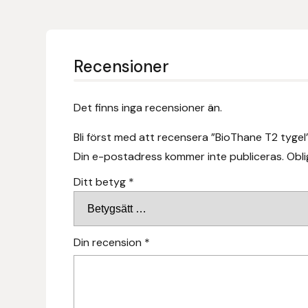
Fager
Fákur Rideudstyr
Recensioner
Fleck
Det finns inga recensioner än.
Freyja
Bli först med att recensera ”BioThane T2 tygel
Furminator
Din e-postadress kommer inte publiceras.
Obli
Ditt betyg
*
G Boots
Globus Sport
Din recension
*
Góa
Gysinge