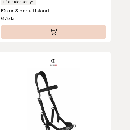
Fákur Rideudstyr
Fákur Sidepull Island
675
kr