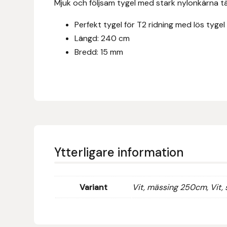
Mjuk och följsam tygel med stark nylonkärna t
Eldorado
Perfekt tygel för T2 ridning med lös tygel 
Epona bokförlag
Längd: 240 cm
Bredd: 15 mm
Equality Line
EQUES
EQUES | KINGSLAND
Equipage
Ytterligare information
Eric LeTixerant
Eskadron
Variant
Vit, mässing 250cm, Vit, 
Eyjólfur Ísólfsson