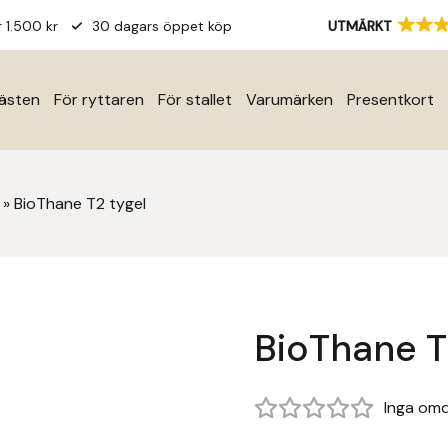
r 1.500 kr
30 dagars öppet köp
UTMÄRKT
hästen
För ryttaren
För stallet
Varumärken
Presentkort
»
BioThane T2 tygel
BioThane T
Inga om