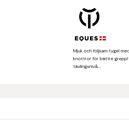
Mjuk och följsam tygel me
knottror för bättre grepp! 
tävlingsnivå....