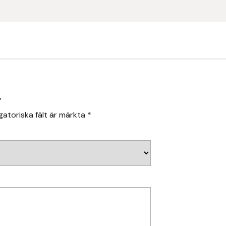
”
gatoriska fält är märkta
*