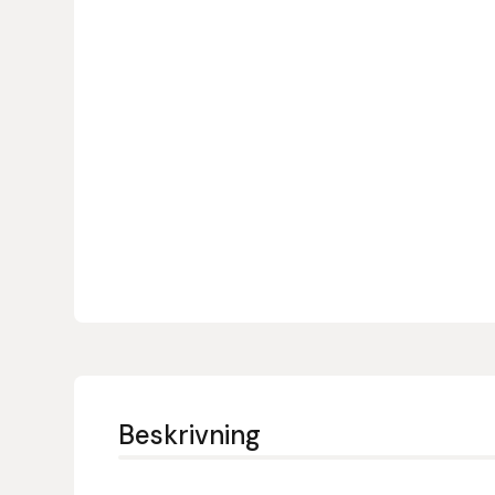
Denni Design
Denni Design / Bomber Bits
Draupnir
Dy’on
E.A. Mattes
Eclipse Biofarmab
Ekholm Nordic
Beskrivning
Ekol