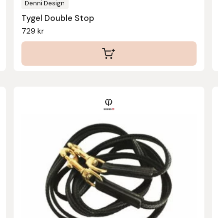
produktsidan
Denni Design
Tygel Double Stop
729
kr
Den
här
produkten
har
flera
varianter.
De
olika
alternativen