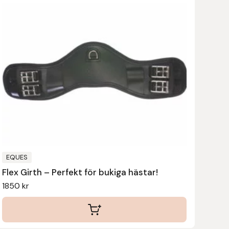
här
produkten
har
flera
varianter.
De
olika
alternativen
kan
väljas
på
produktsidan
EQUES
Flex Girth – Perfekt för bukiga hästar!
1850
kr