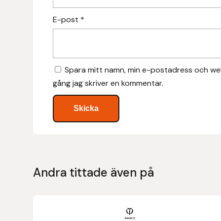
Hansbo Sport
E-post
*
Heller
Hesta Gallery
Spara mitt namn, min e-postadress och web
gång jag skriver en kommentar.
Horse Guard
HRÍMNIR
Iceland Pet
IceTack
Andra tittade även på
IPZV
Den
Islandshästspecialisten