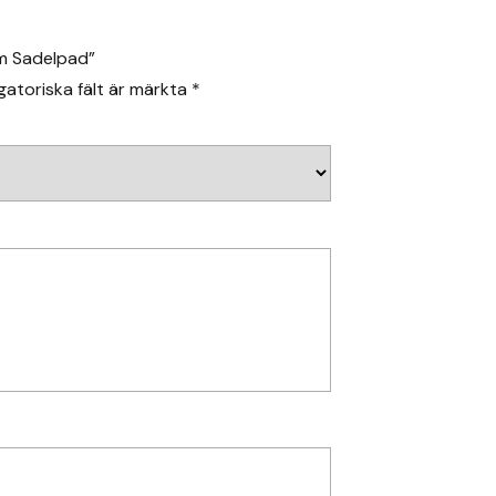
am Sadelpad”
gatoriska fält är märkta
*