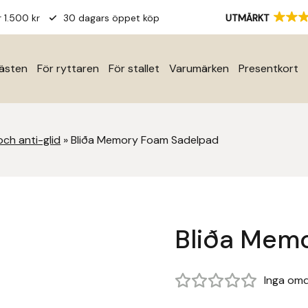
r 1.500 kr
30 dagars öppet köp
UTMÄRKT
hästen
För ryttaren
För stallet
Varumärken
Presentkort
ch anti-glid
»
Bliða Memory Foam Sadelpad
Bliða Mem
Inga om