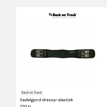
Leovet
Lippo
Lysi Ehf
Metalab
Mias Ridsport
Mountain Horse
Muck Boot Company
Back on Track
Mustad
Sadelgjord dressyr elastisk
599
kr