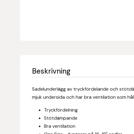
Denni Design
Denni Design / Bomber Bits
Draupnir
Dy’on
Beskrivning
E.A. Mattes
Sadelunderlägg av tryckfördelande och stötdäm
Eclipse Biofarmab
mjuk undersida och har bra ventilation som hål
Ekholm Nordic
Tryckfördelning
Stötdämpande
Ekol
Bra ventilation