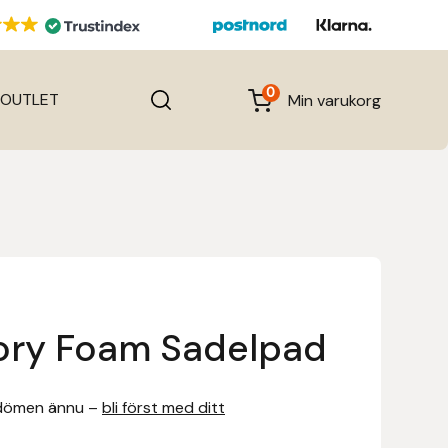
0
OUTLET
Min varukorg
ory Foam Sadelpad
dömen ännu –
bli först med ditt