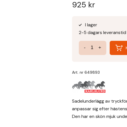
925
kr
I lager
2-5 dagars leveranstid
Bliða
-
+
Memory
Foam
Sadelpad
Art. nr
649893
mängd
Sadelunderlägg av tryckf
anpassar sig efter hästens
Den har en skön mjuk under