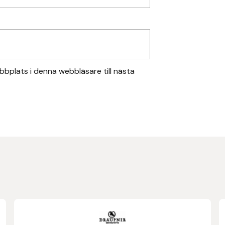
bplats i denna webbläsare till nästa
Den