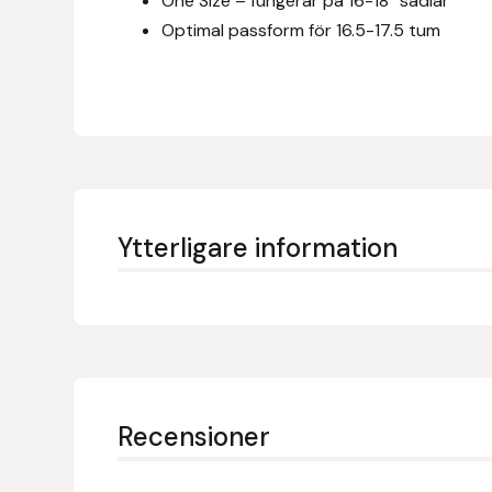
One Size – fungerar på 16-18″ sadlar
Eldorado
Optimal passform för 16.5-17.5 tum
Epona bokförlag
Equality Line
EQUES
EQUES | KINGSLAND
Ytterligare information
Equipage
Eric LeTixerant
Eskadron
Recensioner
Eyjólfur Ísólfsson