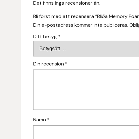
Det finns inga recensioner än.
Fager
Bli först med att recensera ”Bliða Memory Fo
Fákur Rideudstyr
Din e-postadress kommer inte publiceras.
Obli
Ditt betyg
*
Fleck
Freyja
Din recension
*
Furminator
G Boots
Globus Sport
Góa
Namn
*
Gysinge