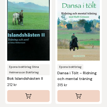
Nammi Godis
Natur & Kultur bokförlag
Nyttorp
Parisol
PAVO
Pharmakas
Epona bokförlag Stina
Epona bokförlag
Helmersson Bokförlag
Dansa i Tölt – Ridning
Pikeur
Bok Islandshästen II
och mental träning
212
kr
315
kr
Prestige
Professional’s Choice