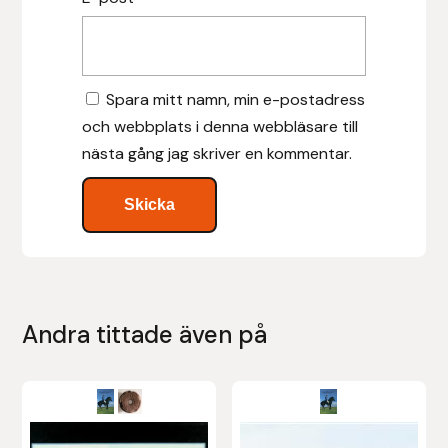
Leovet
Spara mitt namn, min e-postadress
Lippo
och webbplats i denna webbläsare till
Lysi Ehf
nästa gång jag skriver en kommentar.
Metalab
Mias Ridsport
Mountain Horse
Andra tittade även på
Muck Boot Company
Mustad