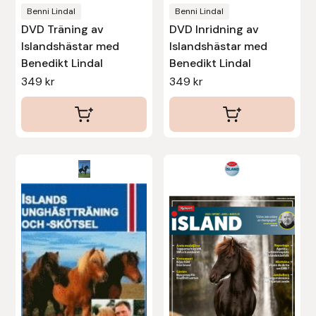
Benni Lindal
Benni Lindal
DVD Träning av
DVD Inridning av
Uhip
Islandshästar med
Islandshästar med
Benedikt Lindal
Benedikt Lindal
Uvex
349
kr
349
kr
Vals
Veredus
Walsh
Werkman Hoofcare
Willab
Wintec