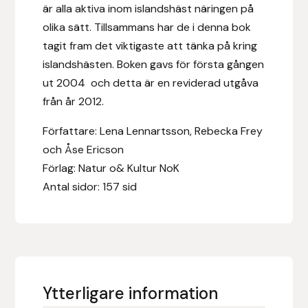
är alla aktiva inom islandshäst näringen på
Fager
olika sätt. Tillsammans har de i denna bok
tagit fram det viktigaste att tänka på kring
Fákur Rideudstyr
islandshästen. Boken gavs för första gången
Fleck
ut 2004 och detta är en reviderad utgåva
från år 2012.
Freyja
Författare: Lena Lennartsson, Rebecka Frey
och Åse Ericson
Furminator
Förlag: Natur o& Kultur NoK
Antal sidor: 157 sid
G Boots
Globus Sport
Góa
Ytterligare information
Gysinge