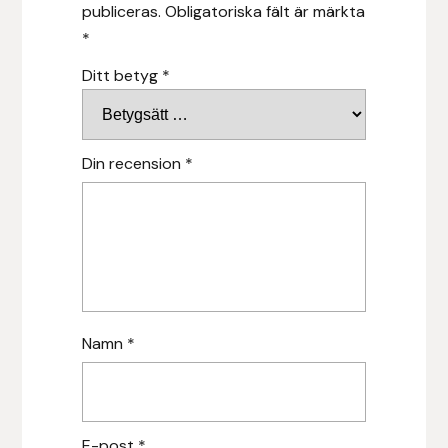
publiceras.
Obligatoriska fält är märkta
*
Islensk.is
Ditt betyg
*
J&S Saddlery
Källquist Equestrian
Din recension
*
Karlslund
Kidka of Iceland
Klisterdekaler.se
Namn
*
Knights
Ky Rotary Bit
E-post
*
Lenanders Grafiska