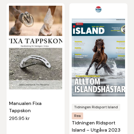
Protector
Redback
Roeckl
Safehorse of Sweden
Saltverk
Sigga Ævars
Sivart Bokförlag
Manualen Fixa
Tidningen Ridsport Island
Tappskon
Sonnenreiter
Rea
295.95
kr
Tidningen Ridsport
Star
Island – Utgåva 2023