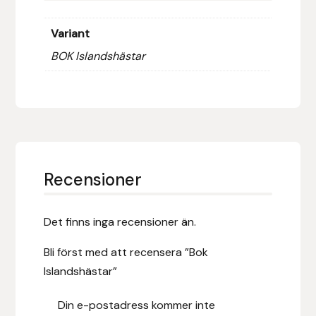
Hansbo Sport
Variant
BOK Islandshästar
Heller
Hesta Gallery
Horse Guard
HRÍMNIR
Recensioner
Iceland Pet
Det finns inga recensioner än.
IceTack
Bli först med att recensera ”Bok
Islandshästar”
IPZV
Din e-postadress kommer inte
Islandshästspecialisten