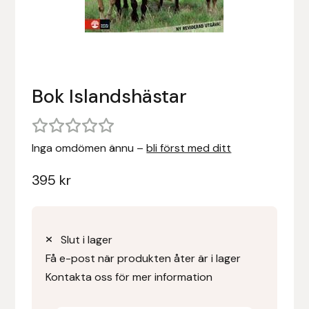
Stigläder
Träning och longering
Ridbyxor, kjolar, overaller mm
Beris Bits
Vojlockar och schabrak
Tränsdelar och tyglar
Ridjackor, kappor, västar mm
Bocaj
Bok Islandshästar
Ridskor och ridstövlar
Boett
Tävlingskavajer och blusar
Bomber Bits
Inga omdömen ännu –
bli först med ditt
Väskor, bagar, påsar mm
Borstiq
395
kr
Bucas
Casco
Slut i lager
Få e-post när produkten åter är i lager
Catago Equestrian
Kontakta oss för mer information
Charles Owen