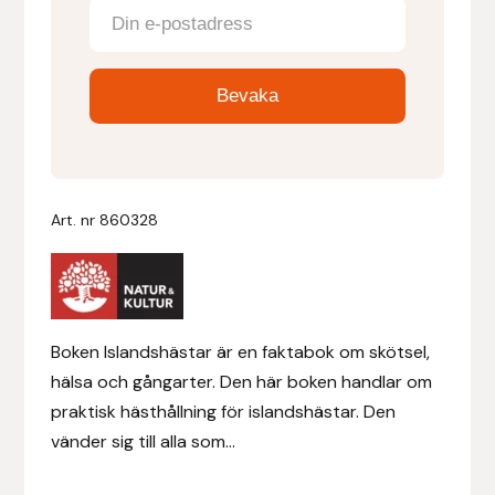
Denni Design
Denni Design / Bomber Bits
Draupnir
Dy’on
Art. nr
860328
E.A. Mattes
Eclipse Biofarmab
Boken Islandshästar är en faktabok om skötsel,
hälsa och gångarter. Den här boken handlar om
Ekholm Nordic
praktisk hästhållning för islandshästar. Den
vänder sig till alla som...
Ekol