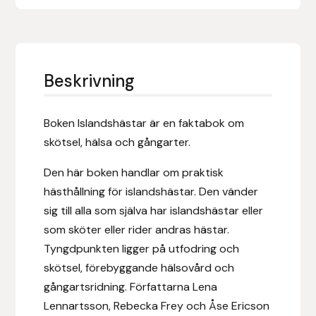
Eldorado
Epona bokförlag
Equality Line
Beskrivning
EQUES
Boken Islandshästar är en faktabok om
skötsel, hälsa och gångarter.
EQUES | KINGSLAND
Den här boken handlar om praktisk
Equipage
hästhållning för islandshästar. Den vänder
sig till alla som själva har islandshästar eller
Eric LeTixerant
som sköter eller rider andras hästar.
Tyngdpunkten ligger på utfodring och
Eskadron
skötsel, förebyggande hälsovård och
gångartsridning. Författarna Lena
Eyjólfur Ísólfsson
Lennartsson, Rebecka Frey och Åse Ericson