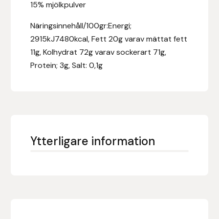
15% mjölkpulver
Fager
Näringsinnehåll/100gr:Energi;
Fákur Rideudstyr
2915kJ7480kcal, Fett 20g varav mättat fett
11g, Kolhydrat 72g varav sockerart 71g,
Fleck
Protein; 3g, Salt: 0,1g
Freyja
Furminator
G Boots
Ytterligare information
Globus Sport
Góa
Gysinge