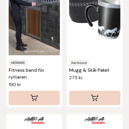
Stina Helmersson Bokförlag
Suedwind
Tear-Aid
Tekna
HRÍMNIR
Karlslund
Tidningen Ridsport Island
Fitness band för
Mugg & Skål Paket
ryttaren
275
kr
TöltSaga
190
kr
TOPREITER
Trikem
Tunahaken