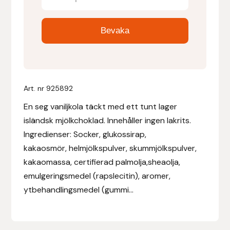
Denni Design
Denni Design / Bomber Bits
Draupnir
Art. nr
925892
Dy’on
En seg vaniljkola täckt med ett tunt lager
isländsk mjölkchoklad. Innehåller ingen lakrits.
E.A. Mattes
Ingredienser: Socker, glukossirap,
kakaosmör, helmjölkspulver, skummjölkspulver,
Eclipse Biofarmab
kakaomassa, certifierad palmolja,sheaolja,
emulgeringsmedel (rapslecitin), aromer,
Ekholm Nordic
ytbehandlingsmedel (gummi...
Ekol