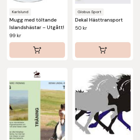
Nammi Godis
Karlslund
Globus Sport
Natur & Kultur bokförlag
Mugg med töltande
Dekal Hästtransport
Islandshästar – Utgått!
50
kr
Nyttorp
99
kr
Parisol
PAVO
Den
här
Pharmakas
produkten
Pikeur
har
flera
Prestige
varianter.
De
Professional’s Choice
olika