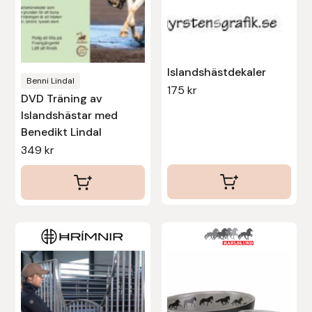
alternativen
Protector
kan
väljas
Redback
på
Islandshästdekaler
produktsidan
Benni Lindal
Roeckl
175
kr
DVD Träning av
Islandshästar med
Safehorse of Sweden
Benedikt Lindal
349
kr
Saltverk
Sigga Ævars
Sivart Bokförlag
Sonnenreiter
Star