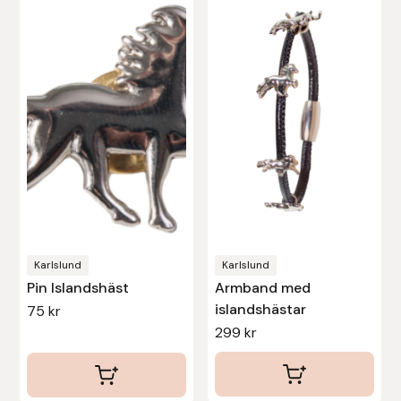
Uhip
Uvex
Vals
Veredus
Walsh
Karlslund
Karlslund
Werkman Hoofcare
Pin Islandshäst
Armband med
islandshästar
75
kr
Willab
299
kr
Wintec