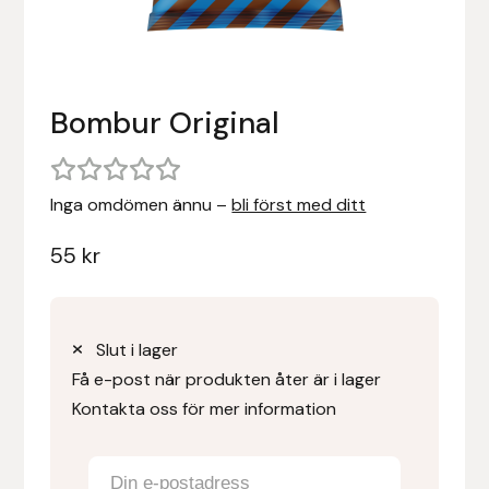
Stigläder
Träning och longering
Ridbyxor, kjolar, overaller mm
Beris Bits
Vojlockar och schabrak
Tränsdelar och tyglar
Ridjackor, kappor, västar mm
Bocaj
Bombur Original
Ridskor och ridstövlar
Boett
Inga omdömen ännu –
bli först med ditt
Tävlingskavajer och blusar
Bomber Bits
55
kr
Väskor, bagar, påsar mm
Borstiq
Bucas
Slut i lager
Casco
Få e-post när produkten åter är i lager
Kontakta oss för mer information
Catago Equestrian
Charles Owen