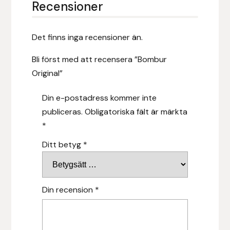
Recensioner
Hansbo Sport
Det finns inga recensioner än.
Heller
Bli först med att recensera ”Bombur
Hesta Gallery
Original”
Horse Guard
Din e-postadress kommer inte
publiceras.
Obligatoriska fält är märkta
HRÍMNIR
*
Ditt betyg
*
Iceland Pet
IceTack
Din recension
*
IPZV
Islandshästspecialisten