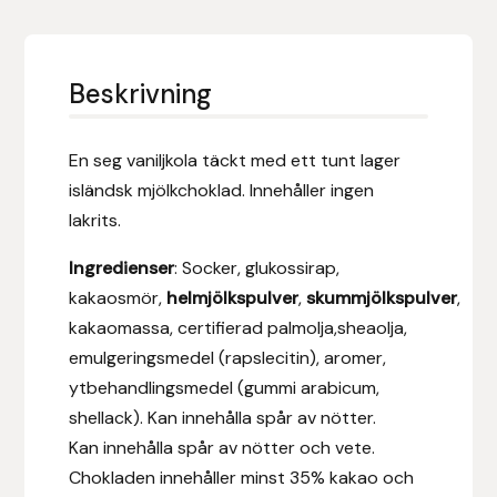
Eldorado
Epona bokförlag
Beskrivning
Equality Line
En seg vaniljkola täckt med ett tunt lager
EQUES
isländsk mjölkchoklad. Innehåller ingen
lakrits.
EQUES | KINGSLAND
Ingredienser
: Socker, glukossirap,
Equipage
kakaosmör,
helmjölkspulver
,
skummjölkspulver
,
kakaomassa, certifierad palmolja,sheaolja,
Eric LeTixerant
emulgeringsmedel (rapslecitin), aromer,
ytbehandlingsmedel (gummi arabicum,
Eskadron
shellack). Kan innehålla spår av nötter.
Kan innehålla spår av nötter och vete.
Eyjólfur Ísólfsson
Chokladen innehåller minst 35% kakao och