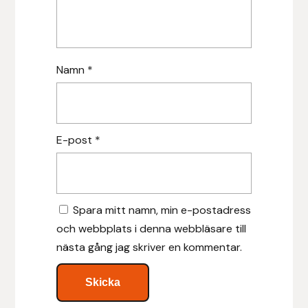
Islensk.is
J&S Saddlery
Namn
*
Källquist Equestrian
Karlslund
E-post
*
Kidka of Iceland
Klisterdekaler.se
Spara mitt namn, min e-postadress
och webbplats i denna webbläsare till
Knights
nästa gång jag skriver en kommentar.
Ky Rotary Bit
Lenanders Grafiska