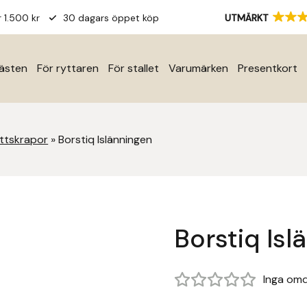
r 1.500 kr
30 dagars öppet köp
UTMÄRKT
hästen
För ryttaren
För stallet
Varumärken
Presentkort
ettskrapor
»
Borstiq Islänningen
Borstiq Isl
Inga om