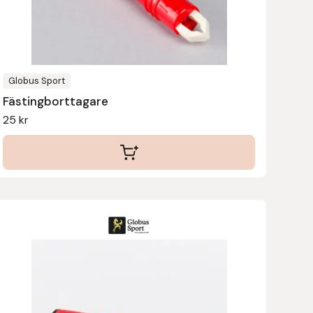
Globus Sport
Fästingborttagare
25
kr