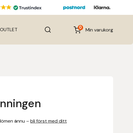
0
OUTLET
Min varukorg
änningen
dömen ännu –
bli först med ditt