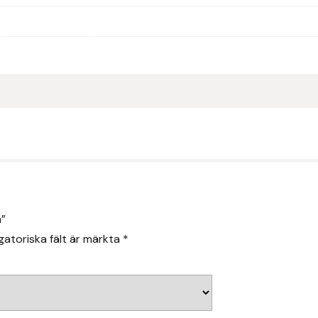
n”
gatoriska fält är märkta
*