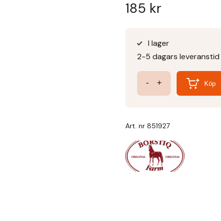
185
kr
I lager
2-5 dagars leveranstid
Borstiq
-
+
Köp
Islänningen
mängd
Art. nr
851927