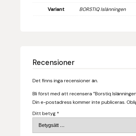
Eldorado
Variant
BORSTIQ Islänningen
Epona bokförlag
Equality Line
EQUES
Recensioner
EQUES | KINGSLAND
Equipage
Det finns inga recensioner än.
Bli först med att recensera ”Borstiq Islänninge
Eric LeTixerant
Din e-postadress kommer inte publiceras.
Obli
Eskadron
Ditt betyg
*
Eyjólfur Ísólfsson