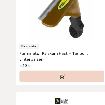
Leovet
Lippo
Lysi Ehf
Furminator
Metalab
Furminator Pälskam Häst – Tar bort
vinterpälsen!
Mias Ridsport
449
kr
Mountain Horse
Muck Boot Company
Mustad
Den