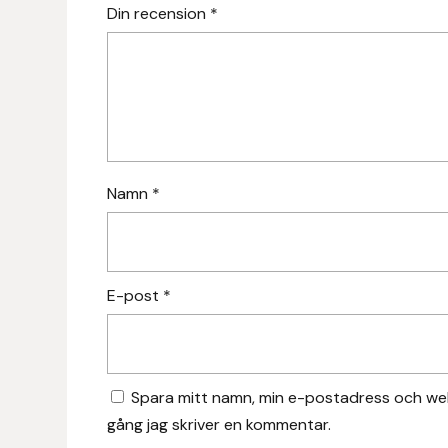
Din recension
*
Fager
Fákur Rideudstyr
Fleck
Freyja
Namn
*
Furminator
G Boots
E-post
*
Globus Sport
Góa
Spara mitt namn, min e-postadress och web
gång jag skriver en kommentar.
Gysinge