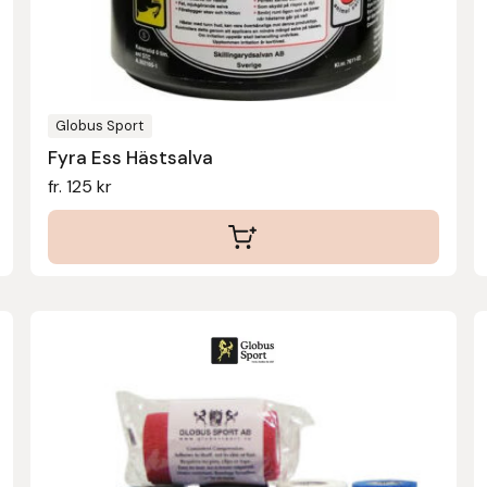
alternativen
kan
väljas
på
produktsidan
Globus Sport
Fyra Ess Hästsalva
fr.
125
kr
Den
här
produkten
har
flera