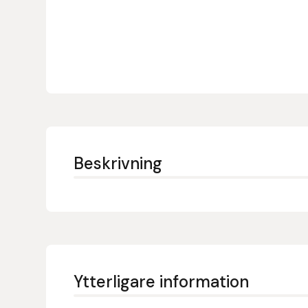
Denni Design
Denni Design / Bomber Bits
Draupnir
Dy’on
Beskrivning
E.A. Mattes
Eclipse Biofarmab
Ekholm Nordic
Ekol
Ytterligare information