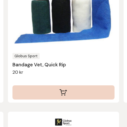
varianter.
De
olika
alternativen
kan
väljas
på
produktsidan
Globus Sport
Bandage Vet, Quick Rip
20
kr