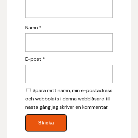
Leovet
Namn
*
Lippo
Lysi Ehf
E-post
*
Metalab
Mias Ridsport
Spara mitt namn, min e-postadress
Mountain Horse
och webbplats i denna webbläsare till
nästa gång jag skriver en kommentar.
Muck Boot Company
Mustad