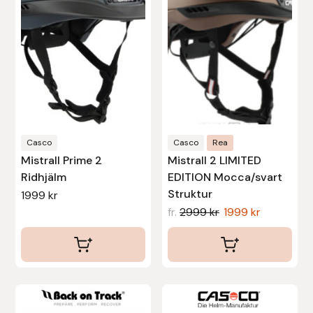
varianter.
varianter.
De
De
Uhip
olika
olika
alternativen
alternativen
Uvex
kan
kan
Vals
väljas
väljas
på
på
Veredus
produktsidan
produktsidan
Casco
Casco
Rea
Mistrall Prime 2
Mistrall 2 LIMITED
Walsh
Ridhjälm
EDITION Mocca/svart
Struktur
1999
kr
Werkman Hoofcare
fr.
2999
kr
1999
kr
Willab
Wintec
Den
Den