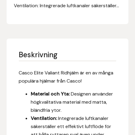
Eldorado
Ventilation: Integrerade luftkanaler säkerställer...
Epona bokförlag
Equality Line
EQUES
Beskrivning
EQUES | KINGSLAND
Casco Elite Valiant Ridhjälm är en av många
Equipage
populära hjälmar från Casco!
Material och Yta:
Designen använder
Eric LeTixerant
högkvalitativa material med matta,
Eskadron
bländfria ytor.
Ventilation:
Integrerade luftkanaler
Eyjólfur Ísólfsson
säkerställer ett effektivt luftflöde för
att hålla ryttaren sval även under