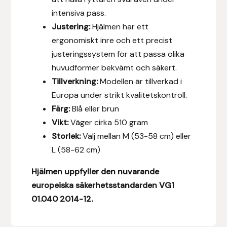
Fager
intensiva pass.
Justering:
Hjälmen har ett
Fákur Rideudstyr
ergonomiskt inre och ett precist
justeringssystem för att passa olika
Fleck
huvudformer bekvämt och säkert.
Tillverkning:
Modellen är tillverkad i
Freyja
Europa under strikt kvalitetskontroll.
Färg:
Blå eller brun
Furminator
Vikt:
Väger cirka 510 gram
Storlek:
Välj mellan M (53-58 cm) eller
G Boots
L (58-62 cm)
Globus Sport
Hjälmen uppfyller den nuvarande
europeiska säkerhetsstandarden
VG1
Góa
01.040 2014-12
.
Gysinge