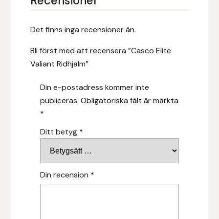
Recensioner
Islensk.is
Det finns inga recensioner än.
J&S Saddlery
Bli först med att recensera ”Casco Elite
Valiant Ridhjälm”
Källquist Equestrian
Din e-postadress kommer inte
Karlslund
publiceras.
Obligatoriska fält är märkta
*
Kidka of Iceland
Ditt betyg
*
Klisterdekaler.se
Knights
Din recension
*
Ky Rotary Bit
Lenanders Grafiska