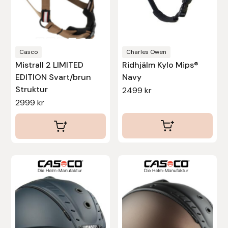
kan
kan
Stina Helmersson Bokförlag
väljas
väljas
på
på
Suedwind
produktsidan
produktsidan
Casco
Charles Owen
Mistrall 2 LIMITED
Ridhjälm Kylo Mips®
Tear-Aid
EDITION Svart/brun
Navy
Struktur
2499
kr
Tekna
2999
kr
Tidningen Ridsport Island
TöltSaga
Den
Den
TOPREITER
här
här
produkten
produkten
Trikem
har
har
flera
flera
Tunahaken