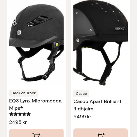
här
här
produkten
produkten
har
har
flera
flera
varianter.
varianter.
De
De
olika
olika
alternativen
alternativen
kan
kan
väljas
väljas
på
på
produktsidan
produktsidan
Back on Track
Casco
EQ3 Lynx Micromocca,
Casco Apart Brilliant
Mips®
Ridhjälm
5499
kr
Betygsatt
2495
kr
5.00
av 5