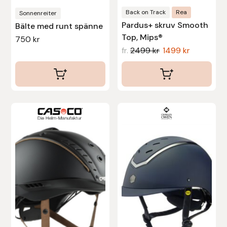
Protector
produktsidan
produktsidan
Back on Track
Rea
Sonnenreiter
Pardus+ skruv Smooth
Bälte med runt spänne
Redback
Top, Mips®
750
kr
fr.
2499
kr
1499
kr
Roeckl
Safehorse of Sweden
Den
Den
Saltverk
här
här
Sigga Ævars
produkten
produkten
har
har
Sivart Bokförlag
flera
flera
varianter.
varianter.
Sonnenreiter
De
De
olika
olika
Star
alternativen
alternativen