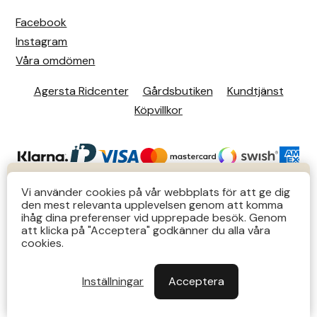
Facebook
Instagram
Våra omdömen
Agersta Ridcenter
Gårdsbutiken
Kundtjänst
Köpvillkor
KUNDTJÄNST
Vi använder cookies på vår webbplats för att ge dig
den mest relevanta upplevelsen genom att komma
Butiks- & telefontider Mån-Tors 12-14 Lör 12-14
ihåg dina preferenser vid upprepade besök. Genom
att klicka på "Acceptera" godkänner du alla våra
övriga tider via e-post: order@agersta.nu
© 2026 Agersta.
cookies.
Till OUTLET>>
Inställningar
Acceptera
Stäng