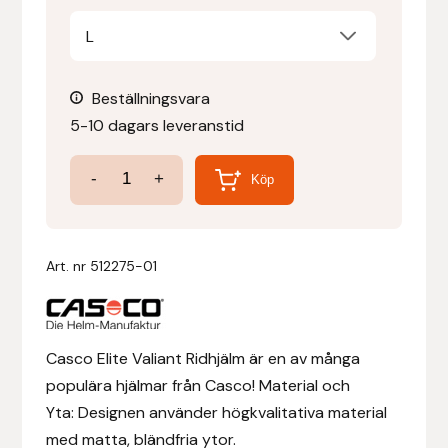
L
Denni Design
Denni Design / Bomber Bits
Beställningsvara
5-10 dagars leveranstid
Draupnir
Casco
-
+
Köp
Dy’on
Elite
Valiant
E.A. Mattes
Ridhjälm
Art. nr
512275-01
mängd
Eclipse Biofarmab
Ekholm Nordic
Casco Elite Valiant Ridhjälm är en av många
populära hjälmar från Casco! Material och
Ekol
Yta: Designen använder högkvalitativa material
med matta, bländfria ytor.