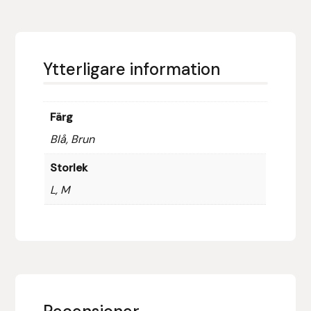
Hansbo Sport
Heller
Ytterligare information
Hesta Gallery
Färg
Horse Guard
Blå, Brun
HRÍMNIR
Storlek
L, M
Iceland Pet
IceTack
IPZV
Islandshästspecialisten