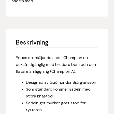
sadeln med...
Eldorado
Epona bokförlag
Equality Line
EQUES
Beskrivning
EQUES | KINGSLAND
Eques storsäljande sadel Champion nu
också tillgänglig med bredare bom och och
Equipage
flatare anläggning (Champion A).
Eric LeTixerant
Designad av Guðmundur Björgvinsson
Som standard kommer sadeln med
Eskadron
stora knästöd
Sadeln ger mycket gott stöd för
Eyjólfur Ísólfsson
ryttaren!