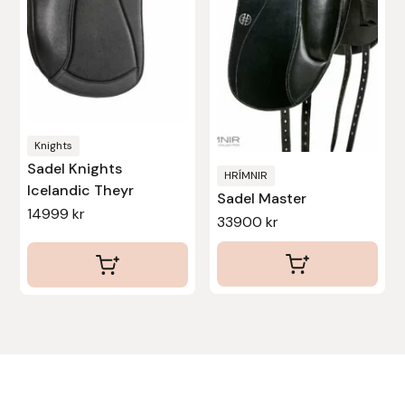
varianter.
varianter.
De
De
olika
olika
alternativen
alternativen
kan
kan
väljas
väljas
Knights
på
på
Sadel Knights
produktsidan
produktsidan
HRÍMNIR
Icelandic Theyr
Sadel Master
14999
kr
33900
kr