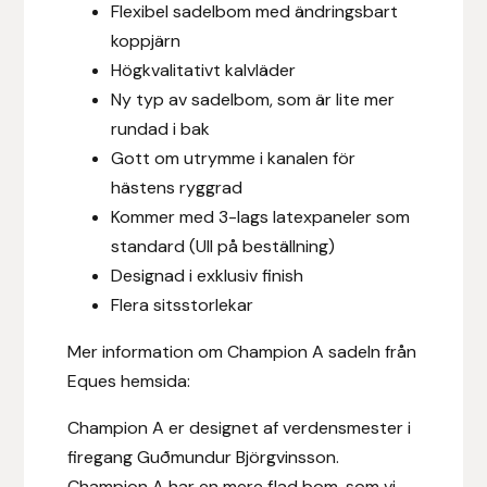
Flexibel sadelbom med ändringsbart
Fager
koppjärn
Högkvalitativt kalvläder
Fákur Rideudstyr
Ny typ av sadelbom, som är lite mer
rundad i bak
Fleck
Gott om utrymme i kanalen för
Freyja
hästens ryggrad
Kommer med 3-lags latexpaneler som
Furminator
standard (Ull på beställning)
Designad i exklusiv finish
G Boots
Flera sitsstorlekar
Mer information om Champion A sadeln från
Globus Sport
Eques hemsida:
Góa
Champion A er designet af verdensmester i
firegang Guðmundur Björgvinsson.
Gysinge
Champion A har en mere flad bom, som vi