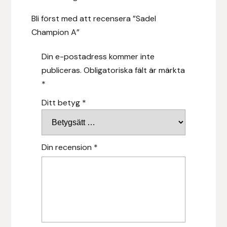
Nammi Godis
Bli först med att recensera ”Sadel
Natur & Kultur bokförlag
Champion A”
Din e-postadress kommer inte
Nyttorp
publiceras.
Obligatoriska fält är märkta
Parisol
*
Ditt betyg
*
PAVO
Pharmakas
Din recension
*
Pikeur
Prestige
Professional’s Choice