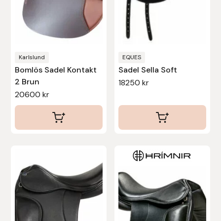
alternativen
alternativen
kan
kan
väljas
väljas
på
på
produktsidan
produktsidan
Karlslund
EQUES
Bomlös Sadel Kontakt
Sadel Sella Soft
2 Brun
18250
kr
20600
kr
Den
Den
här
här
produkten
produkten
har
har
flera
flera