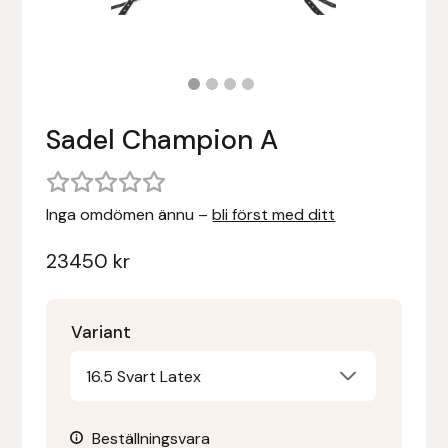
Stigläder
Träning och longering
Ridbyxor, kjolar, overaller mm
Beris Bits
Vojlockar och schabrak
Tränsdelar och tyglar
Ridjackor, kappor, västar mm
Bocaj
Sadel Champion A
Ridskor och ridstövlar
Boett
Tävlingskavajer och blusar
Bomber Bits
Inga omdömen ännu –
bli först med ditt
Väskor, bagar, påsar mm
Borstiq
23450
kr
Bucas
Variant
Casco
16.5 Svart Latex
Catago Equestrian
Beställningsvara
Charles Owen