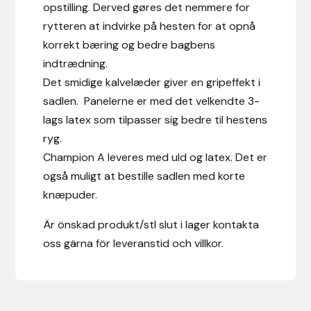
opstilling. Derved gøres det nemmere for
rytteren at indvirke på hesten for at opnå
Islensk.is
korrekt bæring og bedre bagbens
J&S Saddlery
indtrædning.
Det smidige kalvelæder giver en gripeffekt i
Källquist Equestrian
sadlen. Panelerne er med det velkendte 3-
lags latex som tilpasser sig bedre til hestens
Karlslund
ryg.
Champion A leveres med uld og latex. Det er
Kidka of Iceland
også muligt at bestille sadlen med korte
knæpuder.
Klisterdekaler.se
Är önskad produkt/stl slut i lager kontakta
Knights
oss gärna för leveranstid och villkor.
Ky Rotary Bit
Lenanders Grafiska