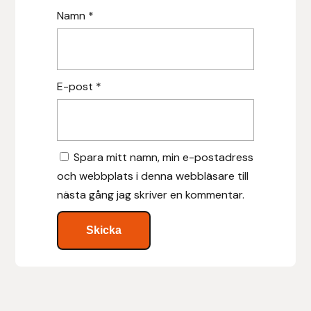
Protector
Namn
*
Redback
Roeckl
E-post
*
Safehorse of Sweden
Saltverk
Spara mitt namn, min e-postadress
och webbplats i denna webbläsare till
Sigga Ævars
nästa gång jag skriver en kommentar.
Sivart Bokförlag
Sonnenreiter
Star