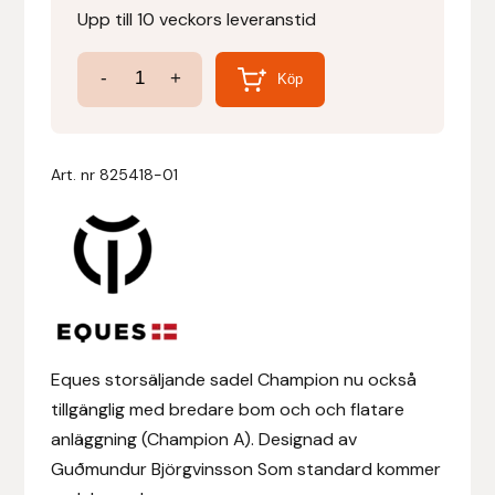
Upp till 10 veckors leveranstid
Denni Design
Sadel
-
+
Köp
Champion
Denni Design / Bomber Bits
A
Draupnir
mängd
Art. nr
825418-01
Dy’on
E.A. Mattes
Eclipse Biofarmab
Eques storsäljande sadel Champion nu också
Ekholm Nordic
tillgänglig med bredare bom och och flatare
anläggning (Champion A). Designad av
Ekol
Guðmundur Björgvinsson Som standard kommer