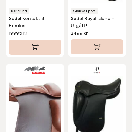
på
på
produktsidan
produktsidan
Karlslund
Globus Sport
Sadel Kontakt 3
Sadel Royal Island –
Bomlös
Utgått!
19995
kr
2499
kr
Den
Den
här
här
produkten
produkten
har
har
flera
flera
varianter.
varianter.
De
De
olika
olika