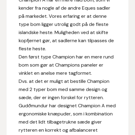
kender fra nogle af de andre Eques sadler
Hansbo Sport
på markedet. Vores erfaring er at denne
Heller
type bom ligger utrolig godt på de fleste
islandske heste. Muligheden ved at skifte
Hesta Gallery
kopfjernet gør, at sadlerne kan tilpasses de
fleste heste.
Horse Guard
Den først type Champion har en mere rund
bom som gør at Champions paneler er
HRÍMNIR
vinklet en anelse mere tagformet.
Dvs. at det er muligt at bestille Champion
Iceland Pet
med 2 typer bom med samme design og
sæde, der er ingen forskel for rytteren.
IceTack
Gudðmundur har designet Champion A med
ergonomiske knæpuder, som i kombination
IPZV
med det lidt tilbagetrukne sæde giver
rytteren en korrekt og afbalanceret
Islandshästspecialisten