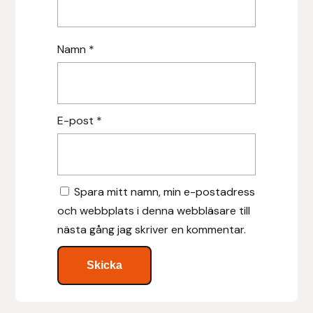
Leovet
Namn
*
Lippo
Lysi Ehf
E-post
*
Metalab
Mias Ridsport
Spara mitt namn, min e-postadress
och webbplats i denna webbläsare till
Mountain Horse
nästa gång jag skriver en kommentar.
Muck Boot Company
Mustad