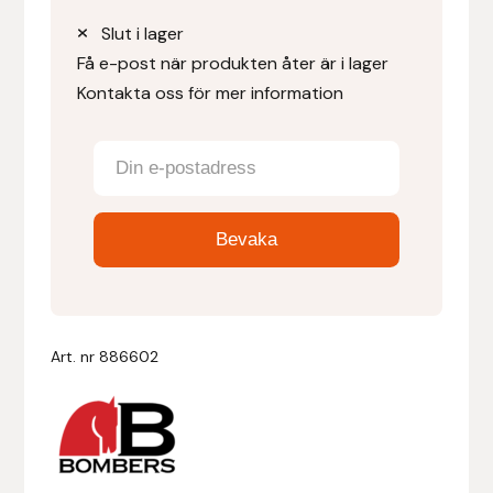
Slut i lager
Denni Design
Få e-post när produkten åter är i lager
Kontakta oss för mer information
Denni Design / Bomber Bits
Draupnir
Dy’on
E.A. Mattes
Eclipse Biofarmab
Art. nr
886602
Ekholm Nordic
Ekol