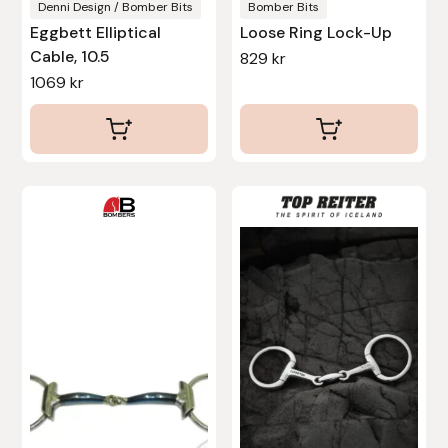
produktsidan
Denni Design / Bomber Bits
Bomber Bits
Protector
Eggbett Elliptical
Loose Ring Lock-Up
Cable, 10.5
829
kr
Redback
1069
kr
Roeckl
Safehorse of Sweden
Den
Den
Saltverk
här
här
produkten
produkten
Sigga Ævars
har
har
flera
flera
Sivart Bokförlag
varianter.
varianter.
De
De
Sonnenreiter
olika
olika
alternativen
alternativen
Star