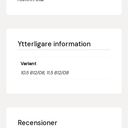
Hansbo Sport
Heller
Hesta Gallery
Ytterligare information
Horse Guard
Variant
HRÍMNIR
10.5 B12/08, 11.5 B12/08
Iceland Pet
IceTack
IPZV
Recensioner
Islandshästspecialisten