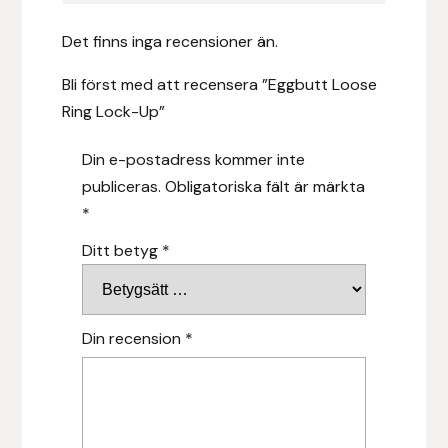
Islensk.is
Det finns inga recensioner än.
Bli först med att recensera ”Eggbutt Loose
J&S Saddlery
Ring Lock-Up”
Källquist Equestrian
Din e-postadress kommer inte
publiceras.
Obligatoriska fält är märkta
Karlslund
*
Kidka of Iceland
Ditt betyg
*
Klisterdekaler.se
Din recension
*
Knights
Ky Rotary Bit
Lenanders Grafiska