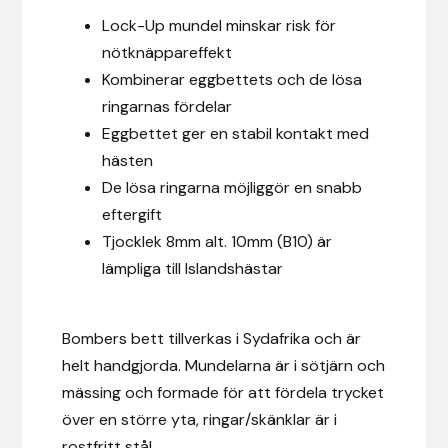
Fager
Lock-Up mundel minskar risk för
nötknäppareffekt
Fákur Rideudstyr
Kombinerar eggbettets och de lösa
ringarnas fördelar
Fleck
Eggbettet ger en stabil kontakt med
hästen
Freyja
De lösa ringarna möjliggör en snabb
eftergift
Furminator
Tjocklek 8mm alt. 10mm (B10) är
lämpliga till Islandshästar
G Boots
Globus Sport
Bombers bett tillverkas i Sydafrika och är
helt handgjorda. Mundelarna är i sötjärn och
Góa
mässing och formade för att fördela trycket
över en större yta, ringar/skänklar är i
Gysinge
rostfritt stål.