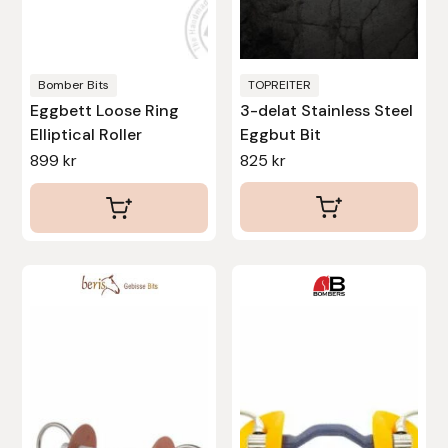
kan
kan
väljas
väljas
Stina Helmersson Bokförlag
på
på
produktsidan
produktsidan
Suedwind
Bomber Bits
TOPREITER
Eggbett Loose Ring
3-delat Stainless Steel
Elliptical Roller
Eggbut Bit
Tear-Aid
899
kr
825
kr
Tekna
Tidningen Ridsport Island
Den
TöltSaga
här
TOPREITER
produkten
har
Trikem
flera
varianter.
Tunahaken
De