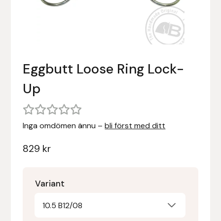
Stigläder
Träning och longering
Ridbyxor, kjolar, overaller mm
Beris Bits
Vojlockar och schabrak
Tränsdelar och tyglar
Ridjackor, kappor, västar mm
Bocaj
Eggbutt Loose Ring Lock-
Ridskor och ridstövlar
Boett
Up
Tävlingskavajer och blusar
Bomber Bits
Väskor, bagar, påsar mm
Borstiq
Inga omdömen ännu –
bli först med ditt
Bucas
829
kr
Casco
Variant
Catago Equestrian
10.5 B12/08
Charles Owen