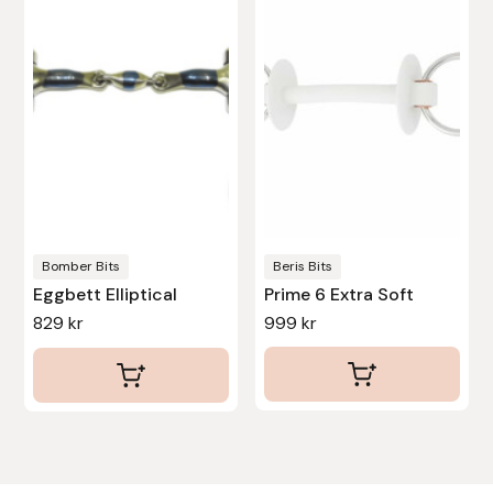
flera
varianter.
De
olika
alternativen
kan
väljas
på
produktsidan
Bomber Bits
Beris Bits
Eggbett Elliptical
Prime 6 Extra Soft
829
kr
999
kr