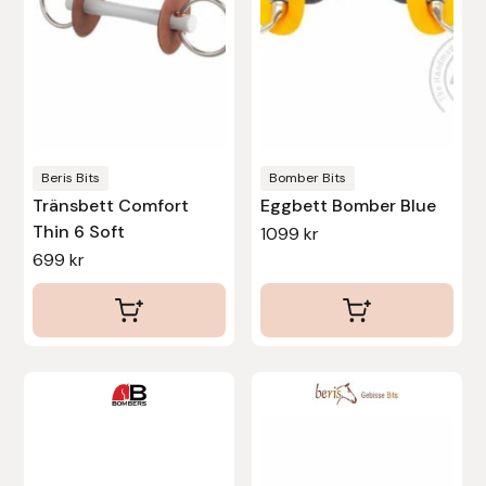
olika
Uhip
alternativen
kan
Uvex
väljas
på
Vals
produktsidan
Beris Bits
Bomber Bits
Tränsbett Comfort
Eggbett Bomber Blue
Veredus
Thin 6 Soft
1099
kr
699
kr
Walsh
Werkman Hoofcare
Willab
Den
här
Wintec
produkten
har