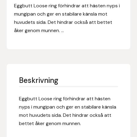
Eldorado
Eggbutt Loose ring förhindrar att hästen nyps i
mungipan och ger en stabilare känsla mot
Epona bokförlag
huvudets sida. Det hindrar också att bettet
åker genom munnen. ...
Equality Line
EQUES
EQUES | KINGSLAND
Beskrivning
Equipage
Eric LeTixerant
Eggbutt Loose ring förhindrar att hästen
nyps i mungipan och ger en stabilare känsla
Eskadron
mot huvudets sida. Det hindrar också att
bettet åker genom munnen.
Eyjólfur Ísólfsson