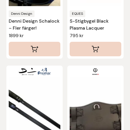
på
Stina Helmersson Bokförlag
produktsidan
Denni Design
EQUES
Denni Design Schalock
S-Stigbygel Black
Suedwind
– Fler färger!
Plasma Lacquer
1899
kr
795
kr
Tear-Aid
Tekna
Tidningen Ridsport Island
Den
Den
här
här
TöltSaga
produkten
produkten
har
har
TOPREITER
flera
flera
varianter.
varianter.
Trikem
De
De
olika
olika
Tunahaken