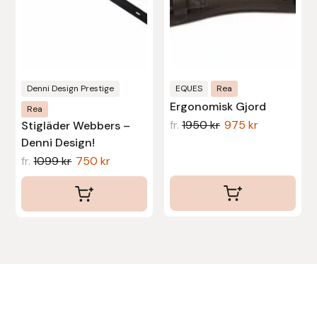
alternativen
alternativen
kan
kan
Uhip
väljas
väljas
Uvex
på
på
produktsidan
produktsidan
Denni Design Prestige
EQUES
Rea
Vals
Ergonomisk Gjord
Rea
fr.
1950
kr
975
kr
Stigläder Webbers –
Veredus
Denni Design!
fr.
1099
kr
750
kr
Walsh
Werkman Hoofcare
Willab
Wintec