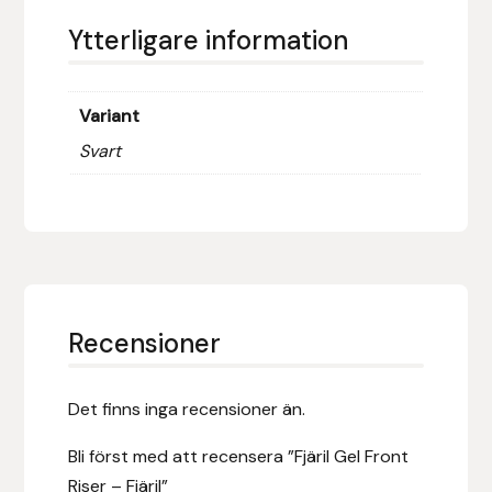
Fager
Ytterligare information
Fákur Rideudstyr
Variant
Fleck
Svart
Freyja
Furminator
G Boots
Recensioner
Globus Sport
Det finns inga recensioner än.
Góa
Bli först med att recensera ”Fjäril Gel Front
Gysinge
Riser – Fjäril”