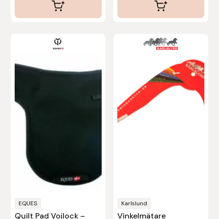
Nammi Godis
Natur & Kultur bokförlag
Nyttorp
Parisol
PAVO
Pharmakas
Pikeur
Prestige
EQUES
Karlslund
Professional’s Choice
Quilt Pad Vojlock –
Vinkelmätare