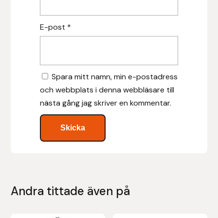
Islensk.is
E-post
*
J&S Saddlery
Källquist Equestrian
Spara mitt namn, min e-postadress
och webbplats i denna webbläsare till
Karlslund
nästa gång jag skriver en kommentar.
Kidka of Iceland
Klisterdekaler.se
Knights
Andra tittade även på
Ky Rotary Bit
Lenanders Grafiska