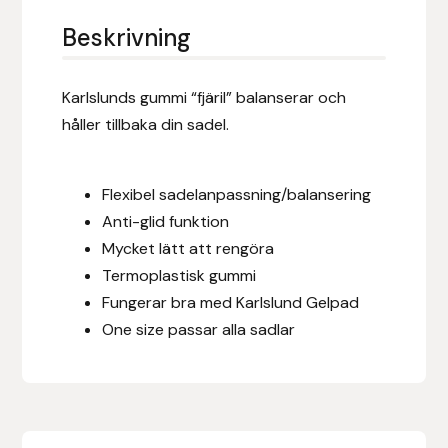
Eldorado
Beskrivning
Epona bokförlag
Karlslunds gummi “fjäril” balanserar och
Equality Line
håller tillbaka din sadel.
EQUES
Flexibel sadelanpassning/balansering
EQUES | KINGSLAND
Anti-glid funktion
Mycket lätt att rengöra
Equipage
Termoplastisk gummi
Fungerar bra med Karlslund Gelpad
Eric LeTixerant
One size passar alla sadlar
Eskadron
Eyjólfur Ísólfsson