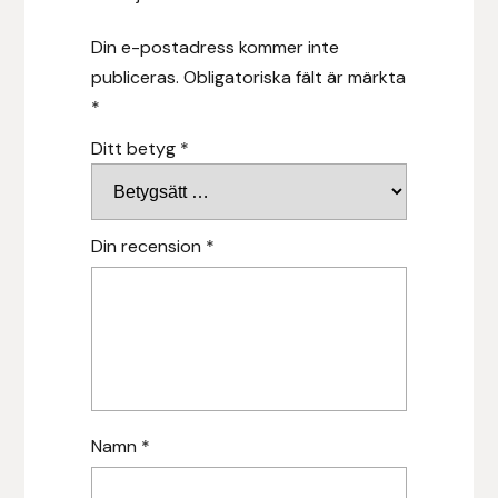
Hansbo Sport
Din e-postadress kommer inte
publiceras.
Obligatoriska fält är märkta
Heller
*
Hesta Gallery
Ditt betyg
*
Horse Guard
Din recension
*
HRÍMNIR
Iceland Pet
IceTack
IPZV
Namn
*
Islandshästspecialisten