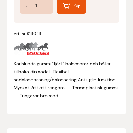
Fjäril
-
+
Köp
Gel
Denni Design
Front
Denni Design / Bomber Bits
Riser
Art. nr
819029
-
Draupnir
Fjäril
mängd
Dy’on
Karlslunds gummi “fjäril” balanserar och håller
tillbaka din sadel. Flexibel
E.A. Mattes
sadelanpassning/balansering Anti-glid funktion
Mycket lätt att rengöra Termoplastisk gummi
Eclipse Biofarmab
Fungerar bra med...
Ekholm Nordic
Ekol