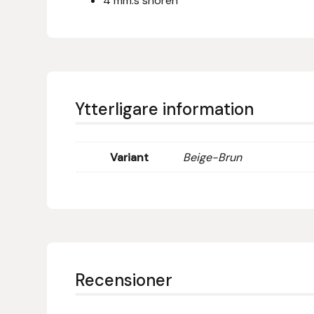
4 mm:s snören
Eldorado
Epona bokförlag
Equality Line
Ytterligare information
EQUES
EQUES | KINGSLAND
Variant
Beige-Brun
Equipage
Eric LeTixerant
Eskadron
Recensioner
Eyjólfur Ísólfsson