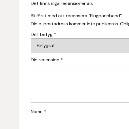
Det finns inga recensioner än.
Fager
Bli först med att recensera ”Flugpannband”
Fákur Rideudstyr
Din e-postadress kommer inte publiceras.
Obli
Ditt betyg
*
Fleck
Freyja
Din recension
*
Furminator
G Boots
Globus Sport
Góa
Namn
*
Gysinge