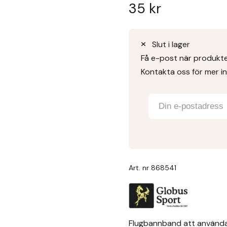
35
kr
Slut i lager
Få e-post när produkten
Kontakta oss för mer i
Art. nr
868541
Flugbannband att använda