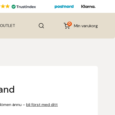
0
OUTLET
Min varukorg
and
dömen ännu –
bli först med ditt