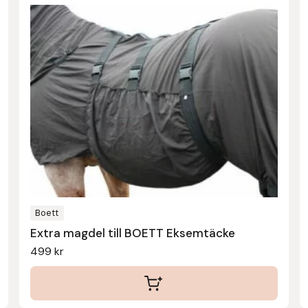
här
produkten
har
flera
varianter.
De
olika
alternativen
kan
väljas
på
produktsidan
Boett
Extra magdel till BOETT Eksemtäcke
499
kr