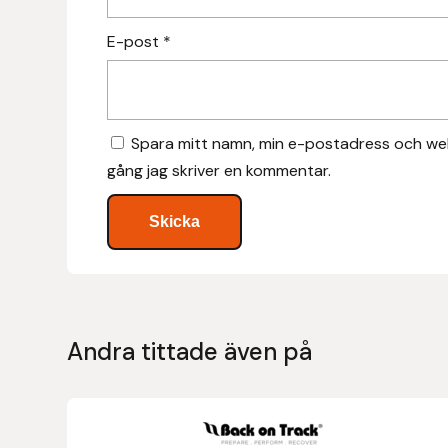
Hansbo Sport
E-post
*
Heller
Hesta Gallery
Spara mitt namn, min e-postadress och web
gång jag skriver en kommentar.
Horse Guard
HRÍMNIR
Iceland Pet
IceTack
Andra tittade även på
IPZV
Den
Islandshästspecialisten