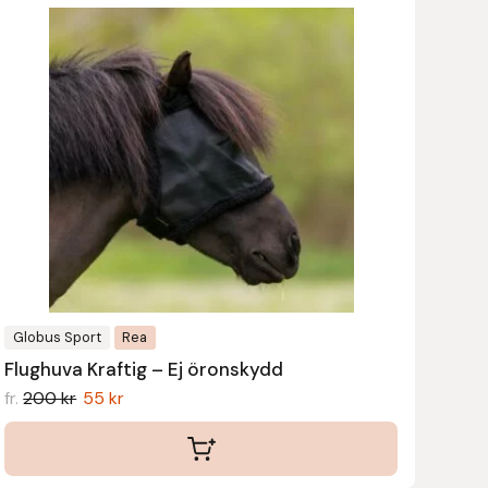
här
produkten
har
flera
varianter.
De
olika
alternativen
kan
väljas
på
produktsidan
Globus Sport
Rea
Flughuva Kraftig – Ej öronskydd
fr.
200
kr
55
kr