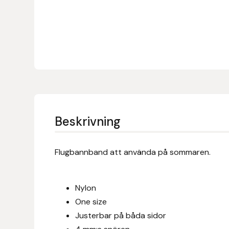
Denni Design
Denni Design / Bomber Bits
Draupnir
Dy’on
Beskrivning
E.A. Mattes
Flugbannband att använda på sommaren.
Eclipse Biofarmab
Ekholm Nordic
Nylon
One size
Ekol
Justerbar på båda sidor