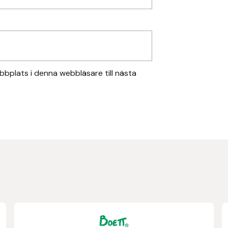
bplats i denna webbläsare till nästa
Den