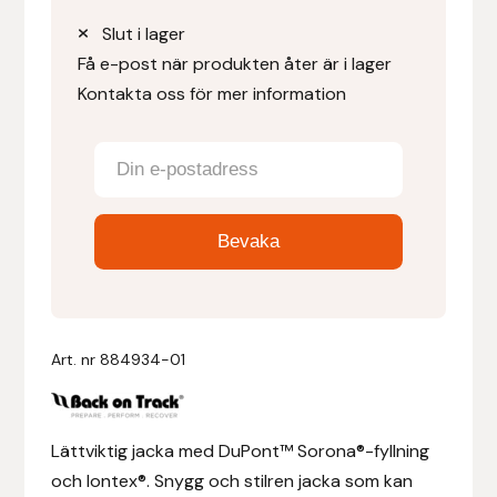
Slut i lager
Denni Design
Få e-post när produkten åter är i lager
Kontakta oss för mer information
Denni Design / Bomber Bits
Draupnir
Dy’on
E.A. Mattes
Eclipse Biofarmab
Art. nr
884934-01
Ekholm Nordic
Ekol
Lättviktig jacka med DuPont™ Sorona®-fyllning
och Iontex®. Snygg och stilren jacka som kan