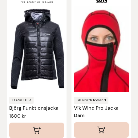
här
produkten
har
flera
varianter.
De
olika
alternativen
kan
väljas
på
produktsidan
TOPREITER
66 North Iceland
Björg Funktionsjacka
Vík Wind Pro Jacka
Dam
1600
kr