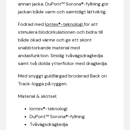
annan jacka. DuPont™ Sorona®-fyllning gör
Fager
jackan både varm och samtidigt lättviktig.
Fákur Rideudstyr
Fodrad med
Iontex®-teknologi
för att
stimulera blodcirkulationen och bidra till
Fleck
både ökad värme och ge ett skönt
snabbtorkande material med
Freyja
andasfunktion. Smidig tvåvägsdragkedja
samt två dolda ytterfickor med dragkedja.
Furminator
Med snyggt guldfärgad broderad Back on
G Boots
Track-logga på ryggen.
Globus Sport
Material & skötsel;
Iontex®-teknologi
Góa
DuPont™ Sorona®-fyllning
Gysinge
Tvåvägsdragkedja