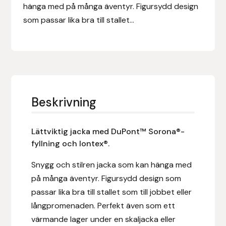
Eldorado
hänga med på många äventyr. Figursydd design
som passar lika bra till stallet...
Epona bokförlag
Equality Line
EQUES
Beskrivning
EQUES | KINGSLAND
Lättviktig jacka med DuPont™ Sorona®-
Equipage
fyllning och Iontex®.
Eric LeTixerant
Snygg och stilren jacka som kan hänga med
på många äventyr. Figursydd design som
Eskadron
passar lika bra till stallet som till jobbet eller
långpromenaden. Perfekt även som ett
Eyjólfur Ísólfsson
värmande lager under en skaljacka eller