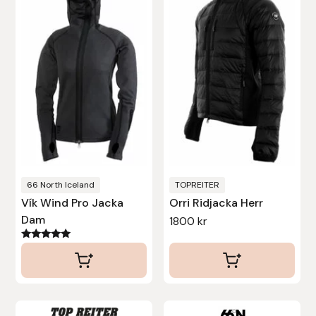
har
flera
varianter.
De
olika
alternativen
kan
väljas
på
produktsidan
66 North Iceland
TOPREITER
Vík Wind Pro Jacka
Orri Ridjacka Herr
Dam
1800
kr
Betygsatt
5.00
av 5
Den