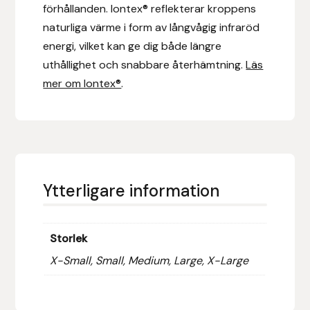
förhållanden. Iontex® reflekterar kroppens
naturliga värme i form av långvågig infraröd
Islensk.is
energi, vilket kan ge dig både längre
J&S Saddlery
uthållighet och snabbare återhämtning.
Läs
mer om Iontex®
.
Källquist Equestrian
Karlslund
Kidka of Iceland
Ytterligare information
Klisterdekaler.se
Storlek
Knights
X-Small, Small, Medium, Large, X-Large
Ky Rotary Bit
Lenanders Grafiska