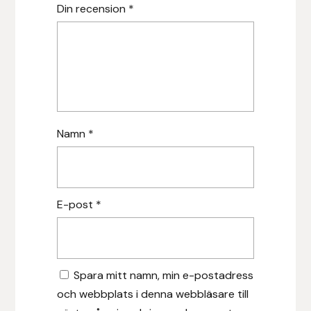
Nammi Godis
Din recension
*
Natur & Kultur bokförlag
Nyttorp
Parisol
Namn
*
PAVO
Pharmakas
E-post
*
Pikeur
Prestige
Spara mitt namn, min e-postadress
Professional’s Choice
och webbplats i denna webbläsare till