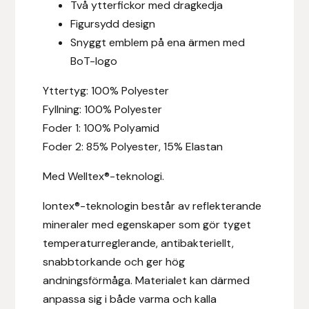
Två ytterfickor med dragkedja
Hansbo Sport
Figursydd design
Snyggt emblem på ena ärmen med
Heller
BoT-logo
Hesta Gallery
Yttertyg: 100% Polyester
Fyllning: 100% Polyester
Horse Guard
Foder 1: 100% Polyamid
Foder 2: 85% Polyester, 15% Elastan
HRÍMNIR
Med Welltex®-teknologi.
Iceland Pet
Iontex®-teknologin består av reflekterande
mineraler med egenskaper som gör tyget
IceTack
temperaturreglerande, antibakteriellt,
snabbtorkande och ger hög
IPZV
andningsförmåga. Materialet kan därmed
anpassa sig i både varma och kalla
Islandshästspecialisten