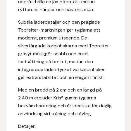
upprätthålla en jämn kontakt mellan
Fager
ryttarens händer och hästens mun.
Fákur Rideudstyr
Subtila läderdetaljer och den präglade
Topreiter-märkningen ger tyglarna ett
Fleck
modernt, premium utseende. De
silverfärgade karbinhakarna med Topreiter-
Freyja
gravyr möjliggör snabb och enkel
fastsättning på bettet, medan den
Furminator
integrerade läderstycket vid karbinhaken
ger extra stabilitet och en elegant finish.
G Boots
Med en bredd på 2 cm och en längd på
Globus Sport
2,40 m erbjuder Kris® gummityglarna
bekväm hantering och är idealiska för daglig
Góa
användning vid träning och tävling.
Gysinge
Detaljer: