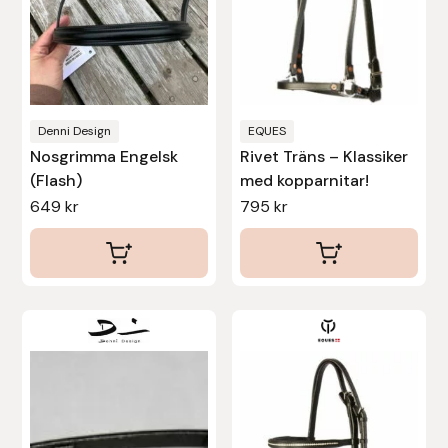
alternativen
alternativen
kan
kan
väljas
väljas
på
på
produktsidan
produktsidan
Denni Design
EQUES
Nosgrimma Engelsk
Rivet Träns – Klassiker
(Flash)
med kopparnitar!
649
kr
795
kr
Den
här
produkten
har
flera