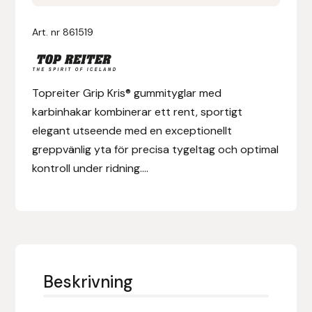
Kris®
mängd
Denni Design
Art. nr
861519
Denni Design / Bomber Bits
Topreiter Grip Kris® gummityglar med
Draupnir
karbinhakar kombinerar ett rent, sportigt
elegant utseende med en exceptionellt
Dy’on
greppvänlig yta för precisa tygeltag och optimal
kontroll under ridning....
E.A. Mattes
Eclipse Biofarmab
Ekholm Nordic
Beskrivning
Ekol