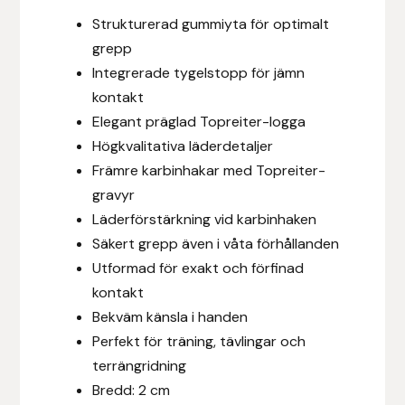
Strukturerad gummiyta för optimalt
Hansbo Sport
grepp
Heller
Integrerade tygelstopp för jämn
kontakt
Hesta Gallery
Elegant präglad Topreiter-logga
Högkvalitativa läderdetaljer
Horse Guard
Främre karbinhakar med Topreiter-
gravyr
HRÍMNIR
Läderförstärkning vid karbinhaken
Säkert grepp även i våta förhållanden
Iceland Pet
Utformad för exakt och förfinad
kontakt
IceTack
Bekväm känsla i handen
Perfekt för träning, tävlingar och
IPZV
terrängridning
Bredd: 2 cm
Islandshästspecialisten