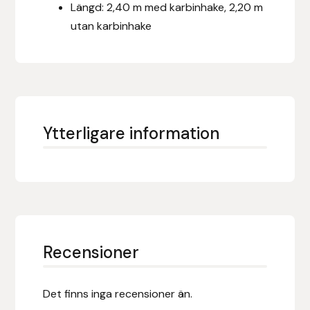
Längd: 2,40 m med karbinhake, 2,20 m
utan karbinhake
Islensk.is
J&S Saddlery
Källquist Equestrian
Ytterligare information
Karlslund
Kidka of Iceland
Klisterdekaler.se
Knights
Recensioner
Ky Rotary Bit
Det finns inga recensioner än.
Lenanders Grafiska