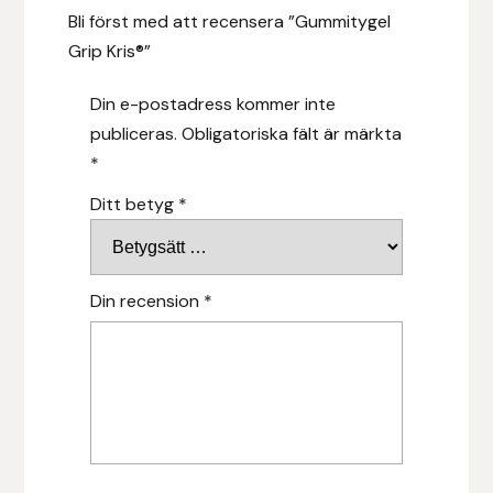
Bli först med att recensera ”Gummitygel
Grip Kris®”
Leovet
Din e-postadress kommer inte
Lippo
publiceras.
Obligatoriska fält är märkta
*
Lysi Ehf
Ditt betyg
*
Metalab
Mias Ridsport
Din recension
*
Mountain Horse
Muck Boot Company
Mustad