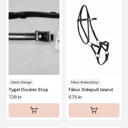
produkten
har
flera
varianter.
De
olika
alternativen
kan
väljas
på
produktsidan
Denni Design
Fákur Rideudstyr
Tygel Double Stop
Fákur Sidepull Island
729
kr
675
kr