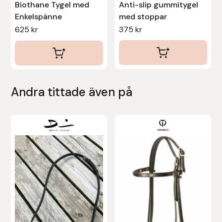
Biothane Tygel med
Anti-slip gummitygel
Enkelspänne
med stoppar
Uhip
625
kr
375
kr
Uvex
Vals
Andra tittade även på
Veredus
Walsh
Den
Den
här
här
Werkman Hoofcare
produkten
produkten
har
har
Willab
flera
flera
varianter.
varianter.
Wintec
De
De
olika
olika