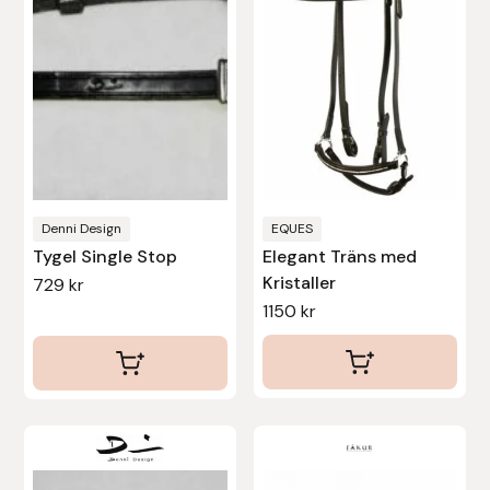
varianter.
De
olika
alternativen
kan
väljas
på
produktsidan
Denni Design
EQUES
Tygel Single Stop
Elegant Träns med
Kristaller
729
kr
1150
kr
Den
här