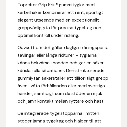
Eldorado
Topreiter Grip Kris® gummityglar med
karbinhakar kombinerar ett rent, sportigt
Epona bokförlag
elegant utseende med en exceptionellt
greppvänlig yta för precisa tygeltag och
Equality Line
optimal kontroll under ridning.
EQUES
Oavsett om det gäller dagliga träningspass,
tävlingar eller långa ridturer – tyglarna
EQUES | KINGSLAND
känns bekväma i handen och ger en säker
känsla i alla situationer. Den strukturerade
Equipage
gummiytan säkerställer ett tillförlitligt grepp
även i våta förhållanden eller med svettiga
Eric LeTixerant
händer, samtidigt som de stöder en mjuk
och jämn kontakt mellan ryttare och häst.
Eskadron
De integrerade tygelstopparna i mitten
Eyjólfur Ísólfsson
stöder jämna tygeltag och hjälper till att