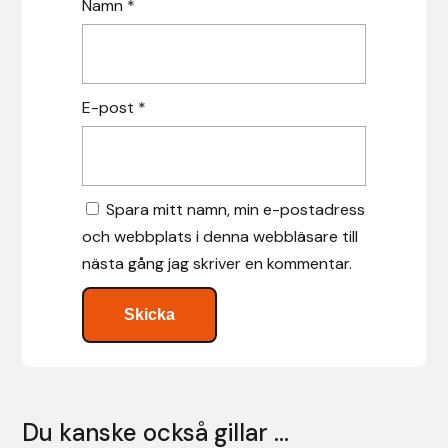
Namn
*
Nammi Godis
Natur & Kultur bokförlag
E-post
*
Nyttorp
Parisol
Spara mitt namn, min e-postadress
PAVO
och webbplats i denna webbläsare till
nästa gång jag skriver en kommentar.
Pharmakas
Pikeur
Prestige
Professional’s Choice
Du kanske också gillar …