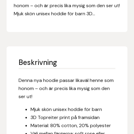
Eldorado
honom – och är precis lika mysig som den ser ut!
Mjuk skön unisex hoddie för barn 3D...
Epona bokförlag
Equality Line
EQUES
Beskrivning
EQUES | KINGSLAND
Equipage
Denna nya hoodie passar likaväl henne som
honom – och är precis lika mysig som den
Eric LeTixerant
ser ut!
Eskadron
Mjuk skön unisex hoddie för barn
3D Topreiter print på framsidan
Eyjólfur Ísólfsson
Material: 80% cotton, 20% polyester
Välj mellan färgerna; soft rose eller