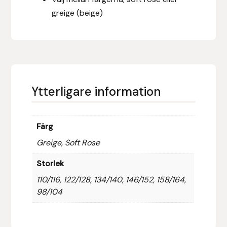
Fager
greige (beige)
Fákur Rideudstyr
Fleck
Freyja
Ytterligare information
Furminator
Färg
G Boots
Greige, Soft Rose
Storlek
Globus Sport
110/116, 122/128, 134/140, 146/152, 158/164,
Góa
98/104
Gysinge