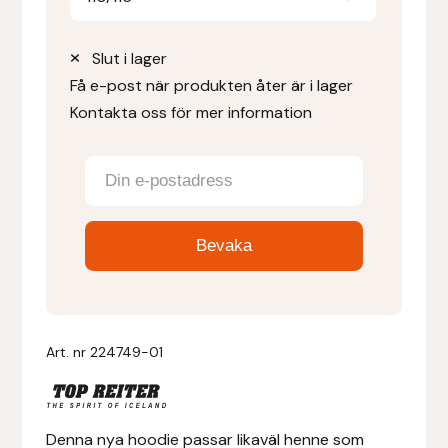
Denni Design
Slut i lager
Få e-post när produkten åter är i lager
Denni Design / Bomber Bits
Kontakta oss för mer information
Draupnir
Dy’on
E.A. Mattes
Eclipse Biofarmab
Ekholm Nordic
Art. nr
224749-01
Ekol
Denna nya hoodie passar likaväl henne som