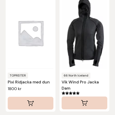
produkten
Uhip
har
flera
Uvex
varianter.
De
Vals
olika
alternativen
Veredus
kan
väljas
Walsh
på
produktsidan
TOPREITER
66 North Iceland
Werkman Hoofcare
Pixi Ridjacka med dun
Vík Wind Pro Jacka
Dam
1800
kr
Willab
Betygsatt
5.00
Wintec
av 5