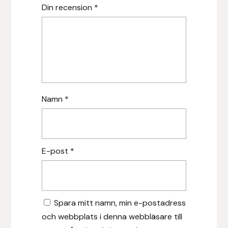
Din recension
*
Islensk.is
J&S Saddlery
Källquist Equestrian
Karlslund
Namn
*
Kidka of Iceland
Klisterdekaler.se
E-post
*
Knights
Ky Rotary Bit
Spara mitt namn, min e-postadress
och webbplats i denna webbläsare till
Lenanders Grafiska