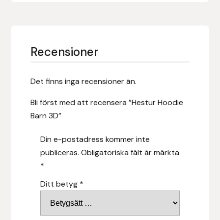
Hansbo Sport
Heller
Recensioner
Hesta Gallery
Det finns inga recensioner än.
Horse Guard
Bli först med att recensera ”Hestur Hoodie
HRÍMNIR
Barn 3D”
Din e-postadress kommer inte
Iceland Pet
publiceras.
Obligatoriska fält är märkta
IceTack
*
Ditt betyg
*
IPZV
Islandshästspecialisten