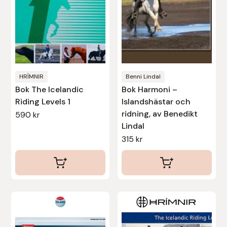
Leovet
Lippo
Lysi Ehf
HRÍMNIR
Benni Lindal
Bok The Icelandic
Bok Harmoni –
Riding Levels 1
Islandshästar och
Metalab
ridning, av Benedikt
590
kr
Lindal
Mias Ridsport
315
kr
Mountain Horse
Muck Boot Company
Mustad