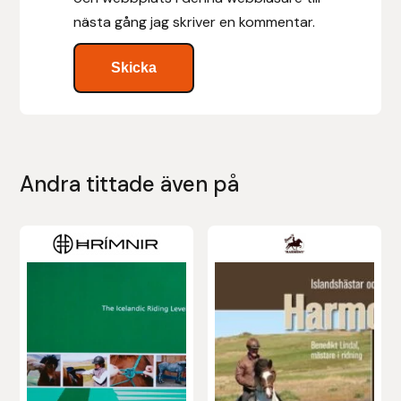
nästa gång jag skriver en kommentar.
Islensk.is
J&S Saddlery
Källquist Equestrian
Karlslund
Andra tittade även på
Kidka of Iceland
Klisterdekaler.se
Knights
Ky Rotary Bit
Lenanders Grafiska