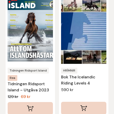
Nammi Godis
Natur & Kultur bokförlag
Nyttorp
Parisol
PAVO
Pharmakas
Tidningen Ridsport Island
HRÍMNIR
Bok The Icelandic
Rea
Pikeur
Riding Levels 4
Tidningen Ridsport
590
kr
Island – Utgåva 2023
Prestige
Det
Det
129
kr
69
kr
ursprungliga
nuvarande
Professional’s Choice
priset
priset