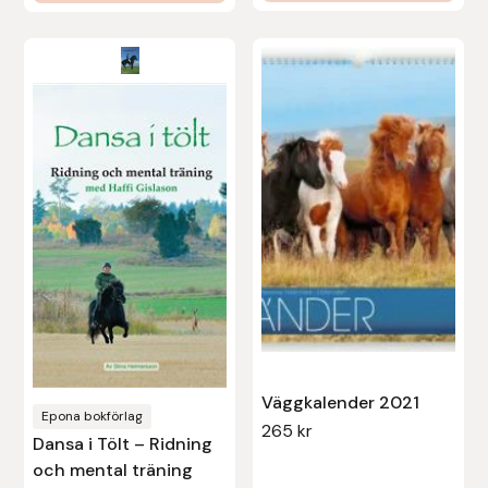
var:
är:
Protector
129 kr.
69 kr.
Redback
Roeckl
Safehorse of Sweden
Saltverk
Sigga Ævars
Sivart Bokförlag
Väggkalender 2021
Sonnenreiter
Epona bokförlag
265
kr
Dansa i Tölt – Ridning
Star
och mental träning