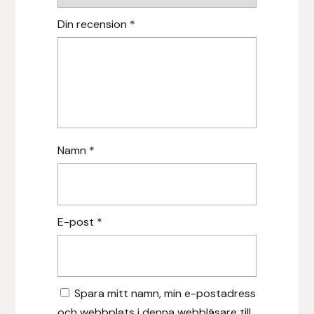
Hansbo Sport
Din recension
*
Heller
Hesta Gallery
Horse Guard
Namn
*
HRÍMNIR
Iceland Pet
E-post
*
IceTack
IPZV
Spara mitt namn, min e-postadress
Islandshästspecialisten
och webbplats i denna webbläsare till