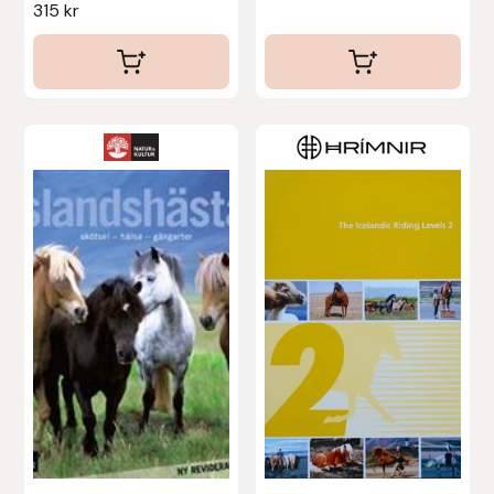
315
kr
Stina Helmersson Bokförlag
Suedwind
Tear-Aid
Tekna
Tidningen Ridsport Island
TöltSaga
TOPREITER
Trikem
Tunahaken