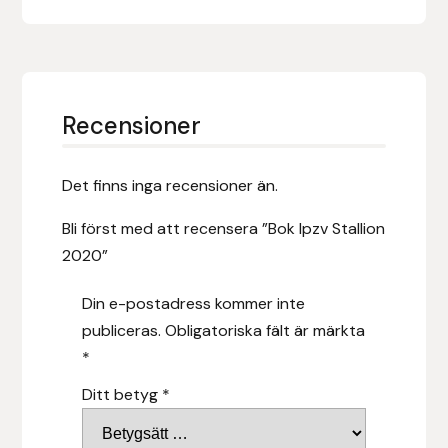
Fager
Fákur Rideudstyr
Fleck
Recensioner
Freyja
Det finns inga recensioner än.
Furminator
Bli först med att recensera ”Bok Ipzv Stallion
2020”
G Boots
Din e-postadress kommer inte
Globus Sport
publiceras.
Obligatoriska fält är märkta
*
Góa
Ditt betyg
*
Gysinge