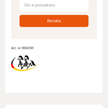
Denni Design
Denni Design / Bomber Bits
Draupnir
Dy’on
Art. nr
986591
E.A. Mattes
Eclipse Biofarmab
Ekholm Nordic
Ekol