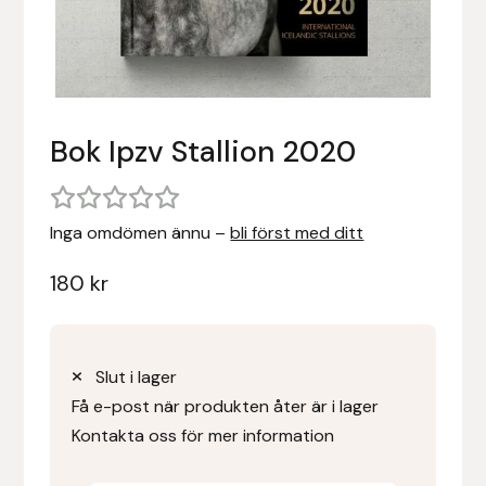
Stigläder
Träning och longering
Ridbyxor, kjolar, overaller mm
Beris Bits
Vojlockar och schabrak
Tränsdelar och tyglar
Ridjackor, kappor, västar mm
Bocaj
Bok Ipzv Stallion 2020
Ridskor och ridstövlar
Boett
Tävlingskavajer och blusar
Bomber Bits
Inga omdömen ännu –
bli först med ditt
Väskor, bagar, påsar mm
Borstiq
180
kr
Bucas
Casco
Slut i lager
Få e-post när produkten åter är i lager
Catago Equestrian
Kontakta oss för mer information
Charles Owen