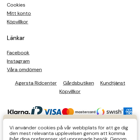
Cookies
Mitt konto
Köpvillkor
Länkar
Facebook
Instagram
Våra omdömen
Agersta Ridcenter
Gårdsbutiken
Kundtjänst
Köpvillkor
KUNDTJÄNST
Vi använder cookies på vår webbplats för att ge dig
den mest relevanta upplevelsen genom att komma
Butiks- & telefontider Mån-Tors 12-14 Lör 12-14
ihåg dina preferenser vid upprepade besök. Genom