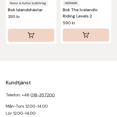
Natur & Kultur bokförlag
HRÍMNIR
Bok Islandshästar
Bok The Icelandic
Uhip
Riding Levels 2
395
kr
590
kr
Uvex
Vals
Veredus
Walsh
Werkman Hoofcare
Kundtjänst
Willab
Telefon: +46
018-357200
Wintec
Mån-Tors 12.00-14.00
Lör 12.00-14.00