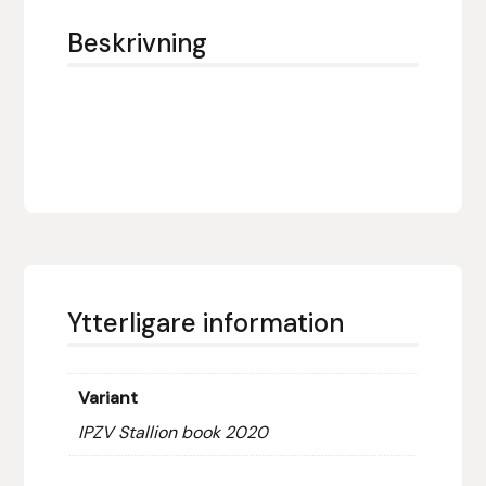
Eldorado
Beskrivning
Epona bokförlag
Equality Line
EQUES
EQUES | KINGSLAND
Equipage
Ytterligare information
Eric LeTixerant
Eskadron
Variant
IPZV Stallion book 2020
Eyjólfur Ísólfsson