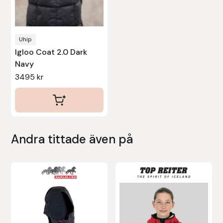
väljas
Uhip
på
produktsidan
Uhip
Uvex
Igloo Coat 2.0 Dark
Navy
Vals
3495
kr
Veredus
Walsh
Andra tittade även på
Werkman Hoofcare
Den
Den
Willab
här
här
produkten
produkten
Wintec
har
har