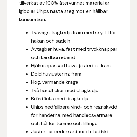
tillverkat av 100% återvunnet material är
Hansbo Sport
Igloo är Uhips nästa steg mot en hållbar
konsumtion.
Heller
Tvåvägsdragkedja fram med skydd för
Hesta Gallery
hakan och sadeln
Avtagbar huva, fäst med tryckknappar
Horse Guard
och kardborreband
Hjälmanpassad huva, justerbar fram
HRÍMNIR
Dold huvjustering fram
Hög, värmande krage
Iceland Pet
Två handfickor med dragkedja
Bröstficka med dragkedja
IceTack
Uhips nedfällbara vind- och regnskydd
för händerna, med handledsvärmare
IPZV
och hål för tumme och lillfinger
Justerbar nederkant med elastiskt
Islandshästspecialisten