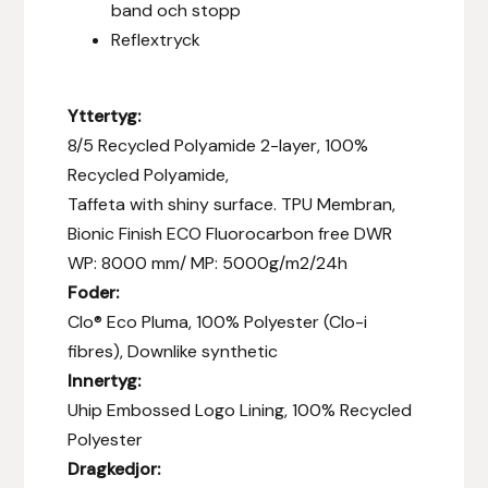
band och stopp
Reflextryck
Islensk.is
J&S Saddlery
Yttertyg:
8/5 Recycled Polyamide 2-layer, 100%
Källquist Equestrian
Recycled Polyamide,
Taffeta with shiny surface. TPU Membran,
Karlslund
Bionic Finish ECO Fluorocarbon free DWR
WP: 8000 mm/ MP: 5000g/m2/24h
Kidka of Iceland
Foder:
Klisterdekaler.se
Clo® Eco Pluma, 100% Polyester (Clo-i
fibres), Downlike synthetic
Knights
Innertyg:
Uhip Embossed Logo Lining, 100% Recycled
Ky Rotary Bit
Polyester
Dragkedjor:
Lenanders Grafiska