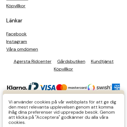
Köpvillkor
Länkar
Facebook
Instagram
Våra omdömen
Agersta Ridcenter
Gårdsbutiken
Kundtjänst
Köpvillkor
KUNDTJÄNST
Vi använder cookies på vår webbplats för att ge dig
den mest relevanta upplevelsen genom att komma
Butiks- & telefontider Mån-Tors 12-14 Lör 12-14
ihåg dina preferenser vid upprepade besök. Genom
att klicka på "Acceptera" godkänner du alla våra
övriga tider via e-post: order@agersta.nu
© 2026 Agersta.
cookies.