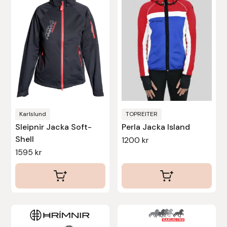
flera
flera
varianter.
varianter.
De
De
olika
olika
alternativen
alternativen
kan
kan
väljas
väljas
på
på
produktsidan
produktsidan
Karlslund
TOPREITER
Sleipnir Jacka Soft-
Perla Jacka Island
Shell
1200
kr
1595
kr
Den
Den