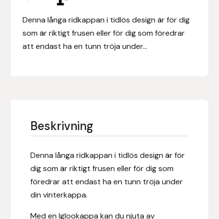
Eldorado
Denna långa ridkappan i tidlös design är för dig
Epona bokförlag
som är riktigt frusen eller för dig som föredrar
att endast ha en tunn tröja under...
Equality Line
EQUES
EQUES | KINGSLAND
Beskrivning
Equipage
Eric LeTixerant
Denna långa ridkappan i tidlös design är för
dig som är riktigt frusen eller för dig som
Eskadron
föredrar att endast ha en tunn tröja under
din vinterkappa.
Eyjólfur Ísólfsson
Med en Iglookappa kan du njuta av