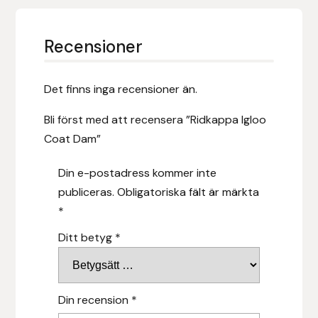
Nammi Godis
Recensioner
Natur & Kultur bokförlag
Nyttorp
Det finns inga recensioner än.
Parisol
Bli först med att recensera ”Ridkappa Igloo
Coat Dam”
PAVO
Din e-postadress kommer inte
Pharmakas
publiceras.
Obligatoriska fält är märkta
*
Pikeur
Ditt betyg
*
Prestige
Professional’s Choice
Din recension
*