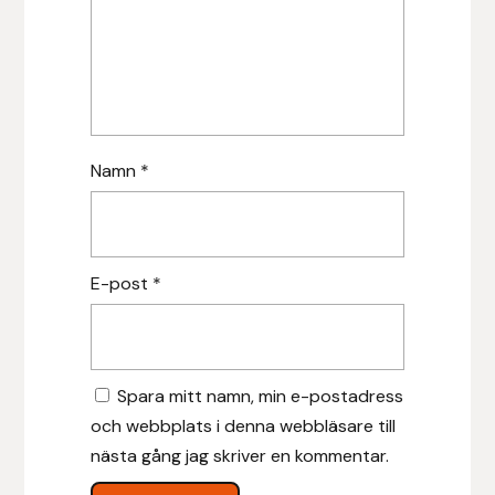
Protector
Redback
Roeckl
Namn
*
Safehorse of Sweden
Saltverk
E-post
*
Sigga Ævars
Sivart Bokförlag
Spara mitt namn, min e-postadress
Sonnenreiter
och webbplats i denna webbläsare till
nästa gång jag skriver en kommentar.
Star