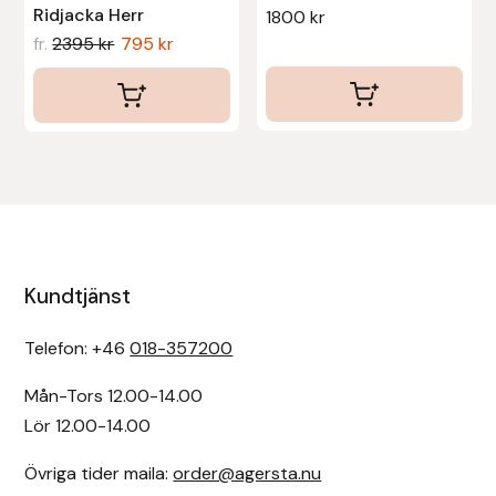
Ridjacka Herr
1800
kr
fr.
2395
kr
795
kr
Kundtjänst
Telefon: +46
018-357200
Mån-Tors 12.00-14.00
Lör 12.00-14.00
Övriga tider maila:
order@agersta.nu