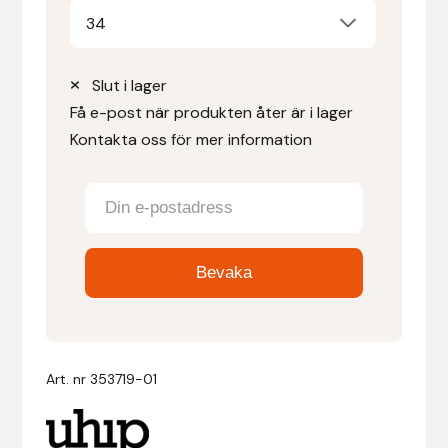
34
Denni Design
Slut i lager
Denni Design / Bomber Bits
Få e-post när produkten åter är i lager
Kontakta oss för mer information
Draupnir
Dy’on
E.A. Mattes
Eclipse Biofarmab
Ekholm Nordic
Art. nr
353719-01
Ekol