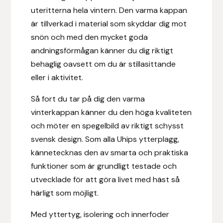
Fager
uteritterna hela vintern. Den varma kappan
är tillverkad i material som skyddar dig mot
Fákur Rideudstyr
snön och med den mycket goda
andningsförmågan känner du dig riktigt
Fleck
behaglig oavsett om du är stillasittande
eller i aktivitet.
Freyja
Så fort du tar på dig den varma
Furminator
vinterkappan känner du den höga kvaliteten
och möter en spegelbild av riktigt schysst
G Boots
svensk design. Som alla Uhips ytterplagg,
kännetecknas den av smarta och praktiska
Globus Sport
funktioner som är grundligt testade och
utvecklade för att göra livet med häst så
Góa
härligt som möjligt.
Gysinge
Med yttertyg, isolering och innerfoder