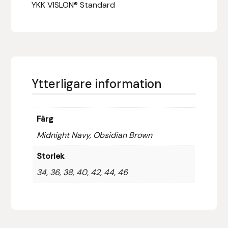
YKK VISLON® Standard
Leovet
Lippo
Lysi Ehf
Ytterligare information
Metalab
Färg
Mias Ridsport
Midnight Navy, Obsidian Brown
Mountain Horse
Storlek
34, 36, 38, 40, 42, 44, 46
Muck Boot Company
Mustad