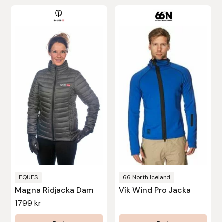
Den
här
produkten
har
flera
varianter.
De
olika
alternativen
kan
väljas
på
produktsidan
EQUES
66 North Iceland
Magna Ridjacka Dam
Vík Wind Pro Jacka
1799
kr