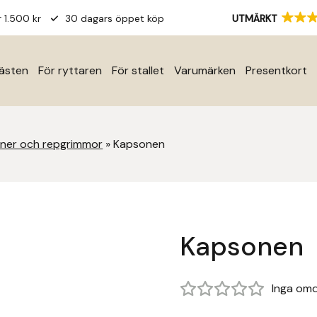
r 1.500 kr
30 dagars öppet köp
UTMÄRKT
hästen
För ryttaren
För stallet
Varumärken
Presentkort
ner och repgrimmor
»
Kapsonen
Kapsonen
Inga om