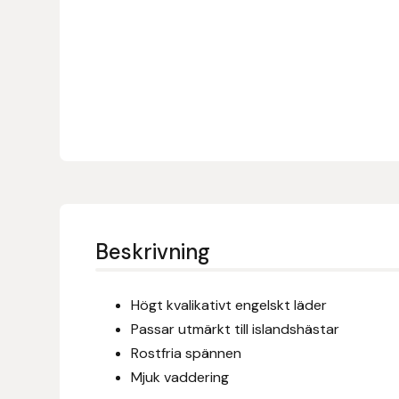
Denni Design
Denni Design / Bomber Bits
Draupnir
Dy’on
E.A. Mattes
Beskrivning
Eclipse Biofarmab
Högt kvalikativt engelskt läder
Ekholm Nordic
Passar utmärkt till islandshästar
Rostfria spännen
Ekol
Mjuk vaddering