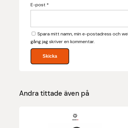
E-post
*
Hansbo Sport
Heller
Spara mitt namn, min e-postadress och web
Hesta Gallery
gång jag skriver en kommentar.
Horse Guard
HRÍMNIR
Iceland Pet
Andra tittade även på
IceTack
IPZV
Islandshästspecialisten