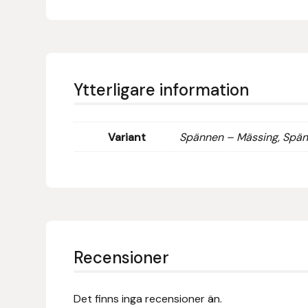
Eldorado
Epona bokförlag
Equality Line
Ytterligare information
EQUES
Variant
Spännen – Mässing, Spä
EQUES | KINGSLAND
Equipage
Eric LeTixerant
Eskadron
Recensioner
Eyjólfur Ísólfsson
Det finns inga recensioner än.