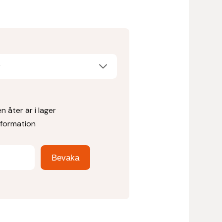
g
 åter är i lager
nformation