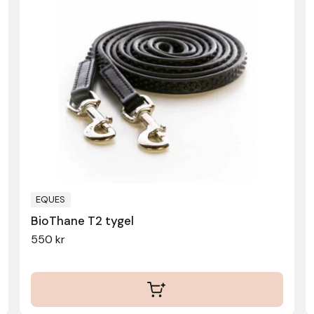
produkten
har
flera
varianter.
De
olika
alternativen
kan
väljas
på
produktsidan
EQUES
BioThane T2 tygel
550
kr