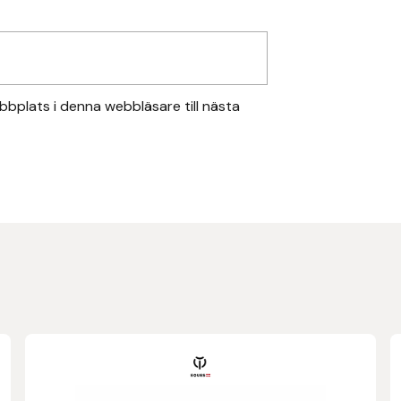
bplats i denna webbläsare till nästa
Den
här