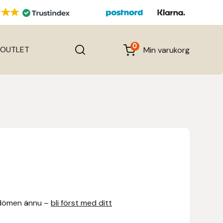
0
OUTLET
Min varukorg
dömen ännu –
bli först med ditt