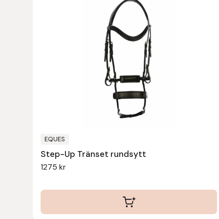
Islensk.is
J&S Saddlery
Källquist Equestrian
Karlslund
Kidka of Iceland
EQUES
Klisterdekaler.se
Step-Up Tränset rundsytt
1275
kr
Knights
Ky Rotary Bit
Lenanders Grafiska