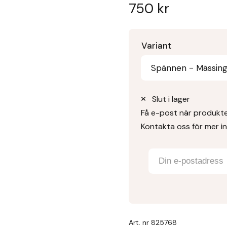
750
kr
Variant
Spännen - Mässin
Slut i lager
Få e-post när produkten
Kontakta oss för mer i
Art. nr
825768