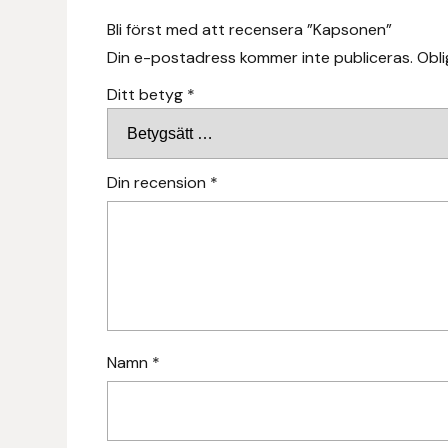
Fager
Bli först med att recensera ”Kapsonen”
Din e-postadress kommer inte publiceras.
Obli
Fákur Rideudstyr
Ditt betyg
*
Fleck
Freyja
Din recension
*
Furminator
G Boots
Globus Sport
Namn
*
Góa
Gysinge