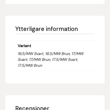
Hansbo Sport
Heller
Ytterligare information
Hesta Gallery
Horse Guard
Variant
16.5/MW Svart, 16.5/MW Brun, 17/MW
HRÍMNIR
Svart, 17/MW Brun, 17.5/MW Svart,
17.5/MW Brun
Iceland Pet
IceTack
IPZV
Recensioner
Islandshästspecialisten