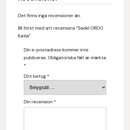
Islensk.is
Det finns inga recensioner än.
J&S Saddlery
Bli först med att recensera ”Sadel ORDO
Katla”
Källquist Equestrian
Din e-postadress kommer inte
Karlslund
publiceras.
Obligatoriska fält är märkta
*
Kidka of Iceland
Ditt betyg
*
Klisterdekaler.se
Knights
Din recension
*
Ky Rotary Bit
Lenanders Grafiska