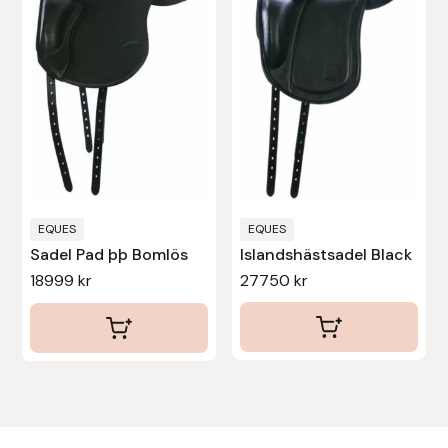
flera
flera
varianter.
varianter.
De
De
olika
olika
alternativen
alternativen
kan
kan
väljas
väljas
på
på
produktsidan
produktsidan
EQUES
EQUES
Sadel Pad þþ Bomlös
Islandshästsadel Black
18999
kr
27750
kr