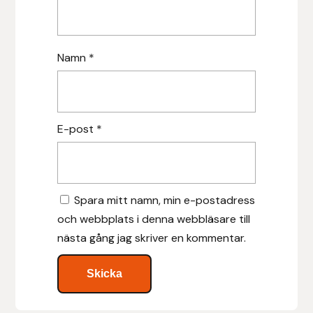
Leovet
Namn
*
Lippo
Lysi Ehf
E-post
*
Metalab
Mias Ridsport
Spara mitt namn, min e-postadress
Mountain Horse
och webbplats i denna webbläsare till
nästa gång jag skriver en kommentar.
Muck Boot Company
Mustad