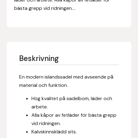
Eldorado
bästa grepp vid ridningen....
Epona bokförlag
Equality Line
EQUES
Beskrivning
EQUES | KINGSLAND
En modern islandssadel med avseende på
Equipage
material och funktion.
Eric LeTixerant
Hög kvalitet på sadelbom, läder och
arbete.
Eskadron
Alla kåpor av fetläder för bästa grepp
vid ridningen.
Eyjólfur Ísólfsson
Kalvskinnsklädd sits.