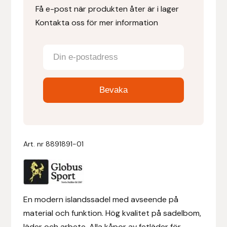
Få e-post när produkten åter är i lager
Kontakta oss för mer information
Denni Design
Denni Design / Bomber Bits
Draupnir
Dy’on
E.A. Mattes
Art. nr
8891891-01
Eclipse Biofarmab
Ekholm Nordic
En modern islandssadel med avseende på
Ekol
material och funktion. Hög kvalitet på sadelbom,
läder och arbete. Alla kåpor av fetläder för