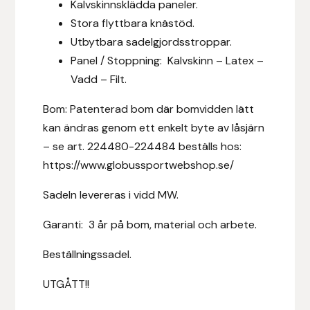
Kalvskinnsklädda paneler.
Fager
Stora flyttbara knästöd.
Utbytbara sadelgjordsstroppar.
Fákur Rideudstyr
Panel / Stoppning: Kalvskinn – Latex –
Vadd – Filt.
Fleck
Bom: Patenterad bom där bomvidden lätt
Freyja
kan ändras genom ett enkelt byte av låsjärn
– se art. 224480-224484 beställs hos:
Furminator
https://www.globussportwebshop.se/
G Boots
Sadeln levereras i vidd MW.
Globus Sport
Garanti: 3 år på bom, material och arbete.
Beställningssadel.
Góa
UTGÅTT!!
Gysinge