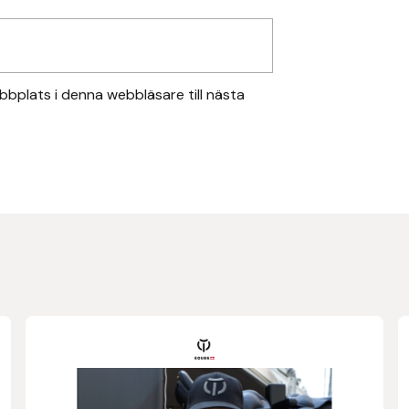
bplats i denna webbläsare till nästa
Den
här
produkten