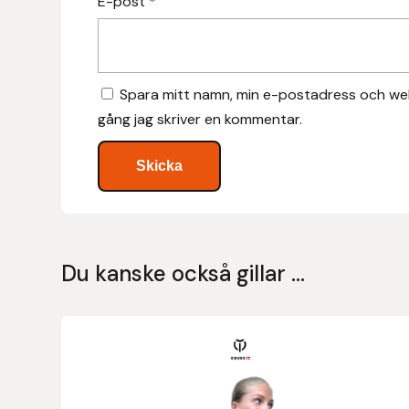
E-post
*
Hansbo Sport
Heller
Spara mitt namn, min e-postadress och web
gång jag skriver en kommentar.
Hesta Gallery
Horse Guard
HRÍMNIR
Iceland Pet
Du kanske också gillar …
IceTack
Den
IPZV
här
produkten
Islandshästspecialisten