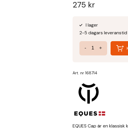
275
kr
I lager
2-5 dagars leveranstid
Keps
-
+
Svart
mängd
Art. nr
168714
EQUES Cap är en klassisk k