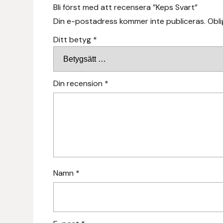
Bli först med att recensera ”Keps Svart”
Fager
Din e-postadress kommer inte publiceras.
Obli
Fákur Rideudstyr
Ditt betyg
*
Fleck
Din recension
*
Freyja
Furminator
G Boots
Globus Sport
Namn
*
Góa
Gysinge