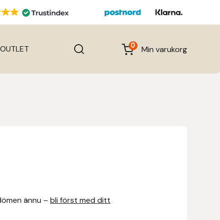
0
OUTLET
Min varukorg
dömen ännu –
bli först med ditt