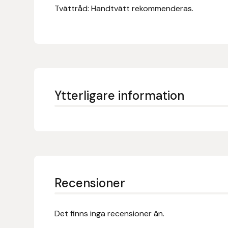
Eldorado
Tvättråd: Handtvätt rekommenderas.
Epona bokförlag
Equality Line
EQUES
Ytterligare information
EQUES | KINGSLAND
Equipage
Eric LeTixerant
Recensioner
Eskadron
Eyjólfur Ísólfsson
Det finns inga recensioner än.