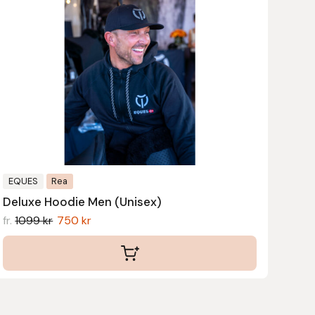
har
flera
varianter.
De
olika
alternativen
kan
väljas
på
produktsidan
EQUES
Rea
Deluxe Hoodie Men (Unisex)
fr.
1099
kr
750
kr