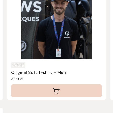
har
flera
varianter.
De
olika
alternativen
kan
väljas
på
produktsidan
EQUES
Original Soft T-shirt – Men
499
kr