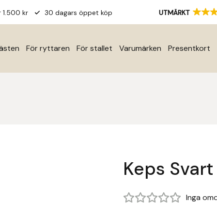
r 1.500 kr
30 dagars öppet köp
UTMÄRKT
hästen
För ryttaren
För stallet
Varumärken
Presentkort
Keps Svart
Inga om