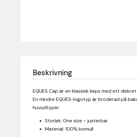
Denni Design
Denni Design / Bomber Bits
Draupnir
Dy’on
Beskrivning
E.A. Mattes
EQUES Cap är en klassisk keps med ett diskret
Eclipse Biofarmab
En mindre EQUES-logotyp är broderad på baksid
huvudtyper.
Ekholm Nordic
Storlek: One size – justerbar
Ekol
Material: 100% bomull