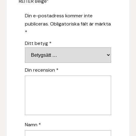
REITER Beige”
Hansbo Sport
Din e-postadress kommer inte
publiceras.
Obligatoriska fält är märkta
Heller
*
Hesta Gallery
Ditt betyg
*
Horse Guard
Din recension
*
HRÍMNIR
Iceland Pet
IceTack
IPZV
Namn
*
Islandshästspecialisten