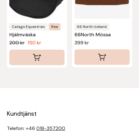
Uhip
Catago Equestrian
Rea
66 North Iceland
Uvex
Hjälmväska
66North Mössa
Det
Det
200
kr
150
kr
399
kr
Vals
ursprungliga
nuvarande
priset
priset
Veredus
var:
är:
200 kr.
150 kr.
Walsh
Werkman Hoofcare
Willab
Kundtjänst
Wintec
Telefon: +46
018-357200