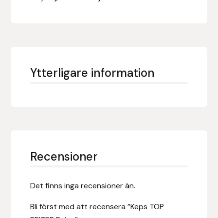
Fager
Fákur Rideudstyr
Fleck
Ytterligare information
Freyja
Furminator
G Boots
Recensioner
Globus Sport
Góa
Det finns inga recensioner än.
Bli först med att recensera ”Keps TOP
Gysinge