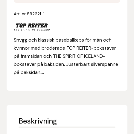
REITER
Beige
Denni Design
Art. nr
592621-1
mängd
Denni Design / Bomber Bits
Snygg och klassisk baseballkeps för män och
Draupnir
kvinnor med broderade TOP REITER-bokstäver
på framsidan och THE SPIRIT OF ICELAND-
Dy’on
bokstäver på baksidan. Justerbart silverspänne
på baksidan....
E.A. Mattes
Eclipse Biofarmab
Ekholm Nordic
Beskrivning
Ekol