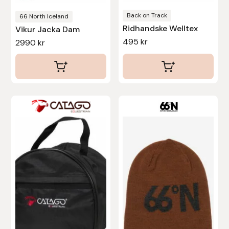
på
produktsidan
Back on Track
Stina Helmersson Bokförlag
66 North Iceland
Ridhandske Welltex
Vikur Jacka Dam
495
kr
2990
kr
Suedwind
Tear-Aid
Tekna
Tidningen Ridsport Island
TöltSaga
TOPREITER
Trikem
Tunahaken