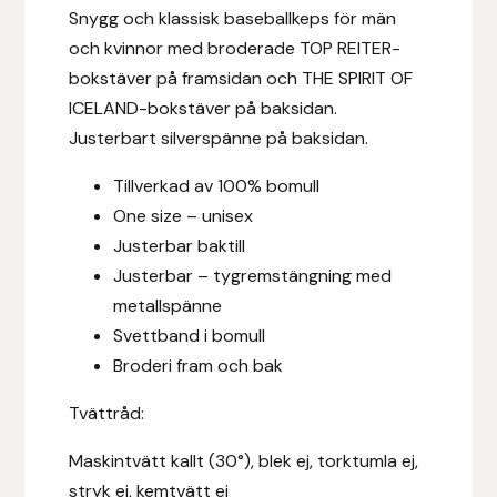
Eldorado
Snygg och klassisk baseballkeps för män
och kvinnor med broderade TOP REITER-
Epona bokförlag
bokstäver på framsidan och THE SPIRIT OF
ICELAND-bokstäver på baksidan.
Equality Line
Justerbart silverspänne på baksidan.
EQUES
Tillverkad av 100% bomull
One size – unisex
EQUES | KINGSLAND
Justerbar baktill
J
usterbar – tygremstängning med
Equipage
metallspänne
Svettband i bomull
Eric LeTixerant
Broderi fram och bak
Eskadron
Tvättråd:
Eyjólfur Ísólfsson
Maskintvätt kallt (30°), blek ej, torktumla ej,
stryk ej, kemtvätt ej