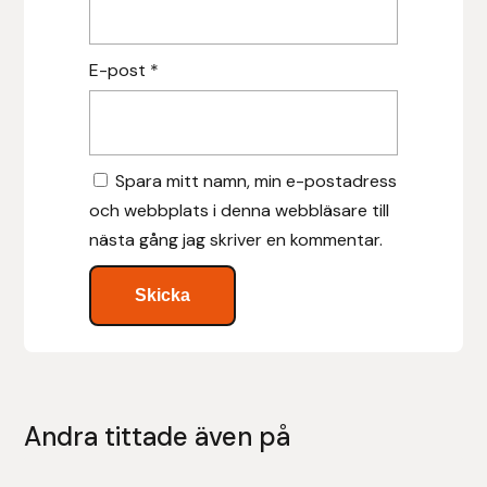
Islensk.is
E-post
*
J&S Saddlery
Källquist Equestrian
Spara mitt namn, min e-postadress
Karlslund
och webbplats i denna webbläsare till
nästa gång jag skriver en kommentar.
Kidka of Iceland
Klisterdekaler.se
Knights
Andra tittade även på
Ky Rotary Bit
Lenanders Grafiska