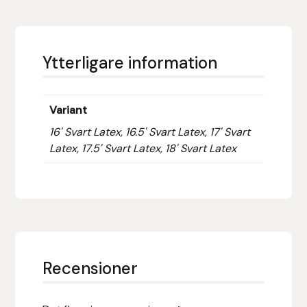
Hansbo Sport
Heller
Ytterligare information
Hesta Gallery
Variant
Horse Guard
16' Svart Latex, 16.5' Svart Latex, 17' Svart
Latex, 17.5' Svart Latex, 18' Svart Latex
HRÍMNIR
Iceland Pet
IceTack
IPZV
Recensioner
Islandshästspecialisten