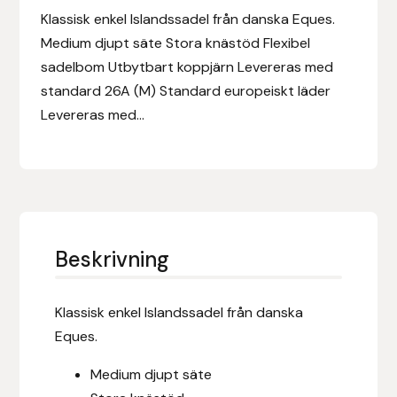
Eldorado
Klassisk enkel Islandssadel från danska Eques.
Medium djupt säte Stora knästöd Flexibel
Epona bokförlag
sadelbom Utbytbart koppjärn Levereras med
standard 26A (M) Standard europeiskt läder
Equality Line
Levereras med...
EQUES
EQUES | KINGSLAND
Equipage
Beskrivning
Eric LeTixerant
Klassisk enkel Islandssadel från danska
Eskadron
Eques.
Eyjólfur Ísólfsson
Medium djupt säte