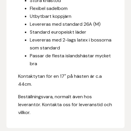
Stora knästöd
Fager
Flexibel sadelbom
Utbytbart koppjärn
Fákur Rideudstyr
Levereras med standard 26A (M)
Standard europeiskt läder
Fleck
Levereras med 2-lags latex i bossorna
som standard
Freyja
Passar de flesta islandshästar mycket
bra
Furminator
Kontaktytan för en 17″ på hästen är c.a
G Boots
44cm.
Globus Sport
Beställningsvara, normalt även hos
leverantör. Kontakta oss för leveranstid och
Góa
villkor.
Gysinge