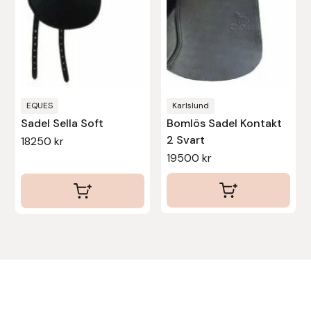
olika
olika
alternativen
alternativen
kan
kan
väljas
väljas
på
på
produktsidan
produktsidan
EQUES
Karlslund
Sadel Sella Soft
Bomlös Sadel Kontakt
2 Svart
18250
kr
19500
kr