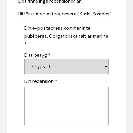
Det finns inga recensioner än.
Islensk.is
Bli först med att recensera ”Sadel Kosmos”
J&S Saddlery
Din e-postadress kommer inte
publiceras.
Obligatoriska fält är märkta
Källquist Equestrian
*
Ditt betyg
*
Karlslund
Kidka of Iceland
Din recension
*
Klisterdekaler.se
Knights
Ky Rotary Bit
Lenanders Grafiska