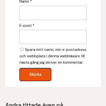
Namn
*
Leovet
Lippo
E-post
*
Lysi Ehf
Metalab
Spara mitt namn, min e-postadress
och webbplats i denna webbläsare till
Mias Ridsport
nästa gång jag skriver en kommentar.
Mountain Horse
Muck Boot Company
Mustad
Andra tittade även på