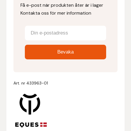
Få e-post när produkten åter är i lager
Kontakta oss för mer information
Denni Design
Denni Design / Bomber Bits
Draupnir
Dy’on
E.A. Mattes
Art. nr
433963-01
Eclipse Biofarmab
Ekholm Nordic
Ekol