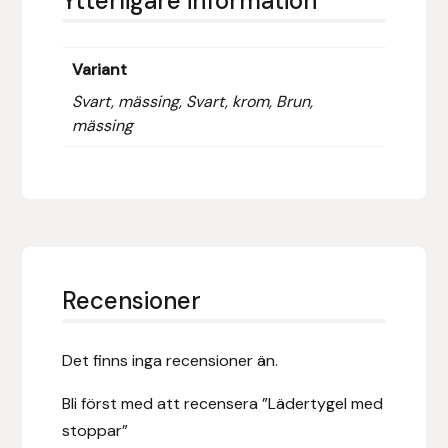
Ytterligare information
Fager
Fákur Rideudstyr
Variant
Svart, mässing, Svart, krom, Brun,
Fleck
mässing
Freyja
Furminator
G Boots
Recensioner
Globus Sport
Det finns inga recensioner än.
Góa
Bli först med att recensera ”Lädertygel med
Gysinge
stoppar”