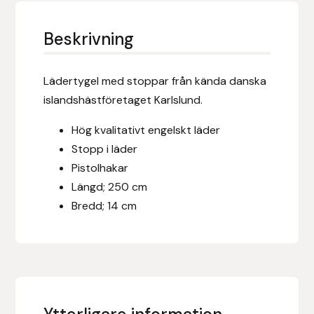
Eldorado
Beskrivning
Epona bokförlag
Equality Line
Lädertygel med stoppar från kända danska
islandshästföretaget Karlslund.
EQUES
Hög kvalitativt engelskt läder
EQUES | KINGSLAND
Stopp i läder
Pistolhakar
Equipage
Längd; 250 cm
Bredd; 14 cm
Eric LeTixerant
Eskadron
Eyjólfur Ísólfsson