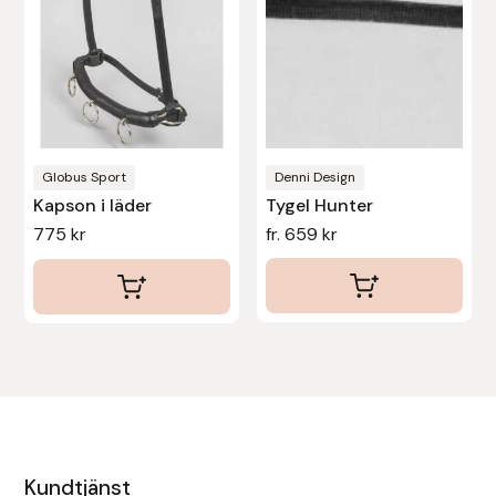
olika
olika
Uhip
alternativen
alternativen
kan
kan
Uvex
väljas
väljas
på
på
Vals
produktsidan
produktsidan
Globus Sport
Denni Design
Kapson i läder
Tygel Hunter
Veredus
775
kr
fr.
659
kr
Walsh
Werkman Hoofcare
Willab
Wintec
Kundtjänst