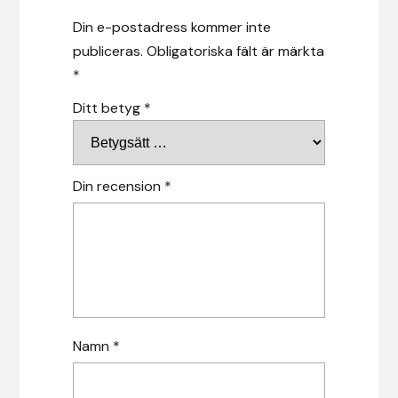
Hansbo Sport
Din e-postadress kommer inte
publiceras.
Obligatoriska fält är märkta
Heller
*
Ditt betyg
*
Hesta Gallery
Horse Guard
Din recension
*
HRÍMNIR
Iceland Pet
IceTack
IPZV
Namn
*
Islandshästspecialisten