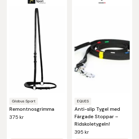
här
Leovet
produkten
har
Lippo
flera
varianter.
Lysi Ehf
De
olika
Metalab
alternativen
kan
Mias Ridsport
väljas
på
Mountain Horse
produktsidan
Globus Sport
EQUES
Remontnosgrimma
Anti-slip Tygel med
Muck Boot Company
Färgade Stoppar –
375
kr
Ridskoletygeln!
Mustad
395
kr