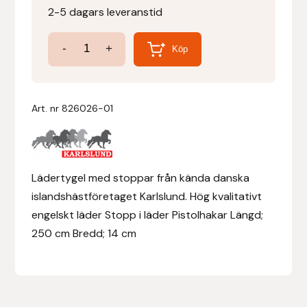
2-5 dagars leveranstid
Denni Design
Lädertygel
-
+
Köp
med
Denni Design / Bomber Bits
stoppar
Draupnir
mängd
Art. nr
826026-01
Dy’on
E.A. Mattes
Lädertygel med stoppar från kända danska
islandshästföretaget Karlslund. Hög kvalitativt
Eclipse Biofarmab
engelskt läder Stopp i läder Pistolhakar Längd;
250 cm Bredd; 14 cm
Ekholm Nordic
Ekol