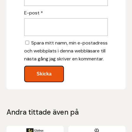
Islensk.is
E-post
*
J&S Saddlery
Källquist Equestrian
Spara mitt namn, min e-postadress
och webbplats i denna webbläsare till
Karlslund
nästa gång jag skriver en kommentar.
Kidka of Iceland
Klisterdekaler.se
Knights
Andra tittade även på
Ky Rotary Bit
Den
Lenanders Grafiska