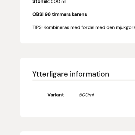
Storlek:
500 ml
Fager
OBS! 96 timmars karens
Fákur Rideudstyr
TIPS! Kombineras med fördel med den mjukgöra
Fleck
Freyja
Furminator
Ytterligare information
G Boots
Variant
500ml
Globus Sport
Góa
Gysinge