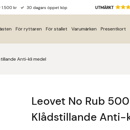
r 1.500 kr
30 dagars öppet köp
UTMÄRKT
hästen
För ryttaren
För stallet
Varumärken
Presentkort
illande Anti-kli medel
Leovet No Rub 500
Klådstillande Anti-