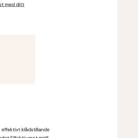
rst med ditt
ffektivt klådstillande
det Effektiv mot mjäll,