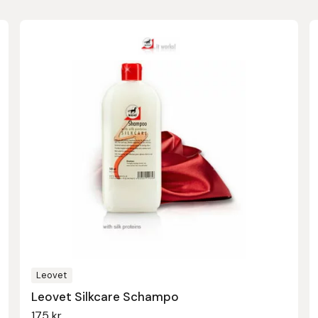
Leovet
Leovet Silkcare Schampo
175
kr