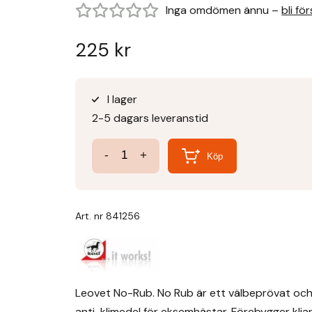
Inga omdömen ännu –
bli fö
225
kr
I lager
2-5 dagars leveranstid
Leovet
-
+
Köp
No
Rub
500
Art. nr
841256
ml
-
Klådstillande
Anti-
Leovet No-Rub. No Rub är ett välbeprövat och e
kli
anti-klimedel för eksemhästar. Förebygger klian