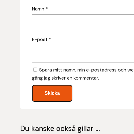
Namn
*
Islensk.is
J&S Saddlery
E-post
*
Källquist Equestrian
Karlslund
Spara mitt namn, min e-postadress och web
Kidka of Iceland
gång jag skriver en kommentar.
Klisterdekaler.se
Knights
Ky Rotary Bit
Du kanske också gillar …
Lenanders Grafiska