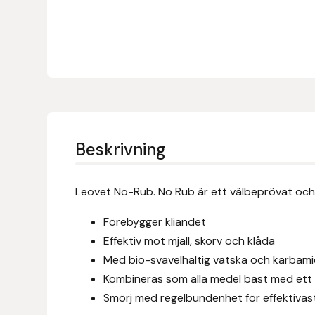
Denni Design
Denni Design / Bomber Bits
Draupnir
Dy’on
Beskrivning
E.A. Mattes
Leovet No-Rub. No Rub är ett välbeprövat och e
Eclipse Biofarmab
Förebygger kliandet
Effektiv mot mjäll, skorv och klåda
Ekholm Nordic
Med bio-svavelhaltig vätska och karbamid f
Kombineras som alla medel bäst med et
Ekol
Smörj med regelbundenhet för effektivast