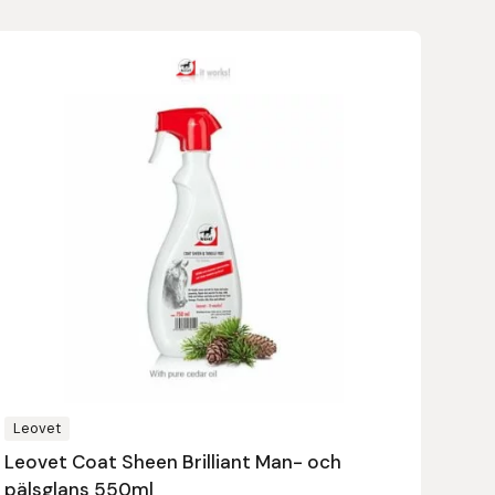
Leovet
Leovet Coat Sheen Brilliant Man- och
pälsglans 550ml