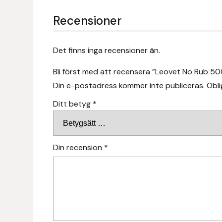
Hansbo Sport
Recensioner
Heller
Det finns inga recensioner än.
Hesta Gallery
Bli först med att recensera ”Leovet No Rub 500
Din e-postadress kommer inte publiceras.
Obli
Horse Guard
Ditt betyg
*
HRÍMNIR
Iceland Pet
Din recension
*
IceTack
IPZV
Islandshästspecialisten