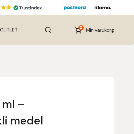
0
OUTLET
Min varukorg
 ml –
kli medel