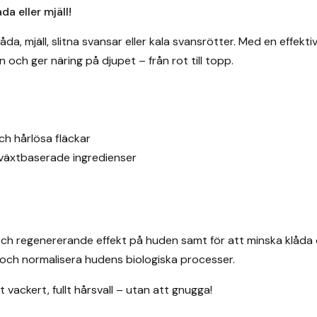
a eller mjäll!
da, mjäll, slitna svansar eller kala svansrötter. Med en effekt
n och ger näring på djupet – från rot till topp.
ch hårlösa fläckar
 växtbaserade ingredienser
och regenererande effekt på huden samt för att minska klåd
ra och normalisera hudens biologiska processer.
 vackert, fullt hårsvall – utan att gnugga!