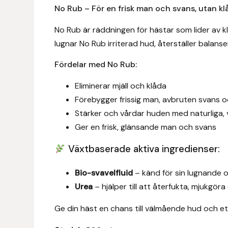
Eldorado
No Rub – För en frisk man och svans, utan klåd
Epona bokförlag
No Rub är räddningen för hästar som lider av klå
lugnar No Rub irriterad hud, återställer balanse
Equality Line
Fördelar med No Rub:
EQUES
Eliminerar mjäll och klåda
Förebygger frissig man, avbruten svans o
EQUES | KINGSLAND
Stärker och vårdar huden med naturliga,
Ger en frisk, glänsande man och svans
Equipage
Växtbaserade aktiva ingredienser:
Eric LeTixerant
Bio-svavelfluid
– känd för sin lugnande 
Eskadron
Urea
– hjälper till att återfukta, mjukgö
Ge din häst en chans till välmående hud och ett
Eyjólfur Ísólfsson