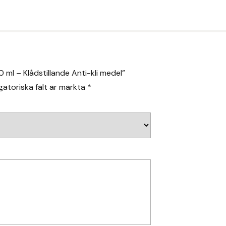
 ml – Klådstillande Anti-kli medel”
gatoriska fält är märkta
*