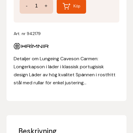
Longering
-
+
Köp
Cavesson
Denni Design
Carmen
Denni Design / Bomber Bits
mängd
Art. nr
942179
Draupnir
Detaljer om Lungeing Caveson Carmen:
Dy’on
Longerkapson i läder i klassisk portugisisk
E.A. Mattes
design Läder av hög kvalitet Spännen i rostfritt
stål med rullar för enkel justering...
Eclipse Biofarmab
Ekholm Nordic
Ekol
Beskrivning