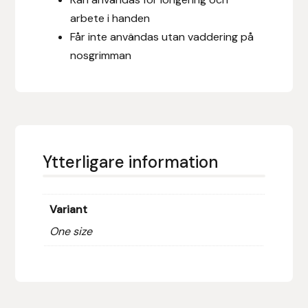
Fager
arbete i handen
Får inte användas utan vaddering på
Fákur Rideudstyr
nosgrimman
Fleck
Freyja
Furminator
Ytterligare information
G Boots
Variant
Globus Sport
One size
Góa
Gysinge