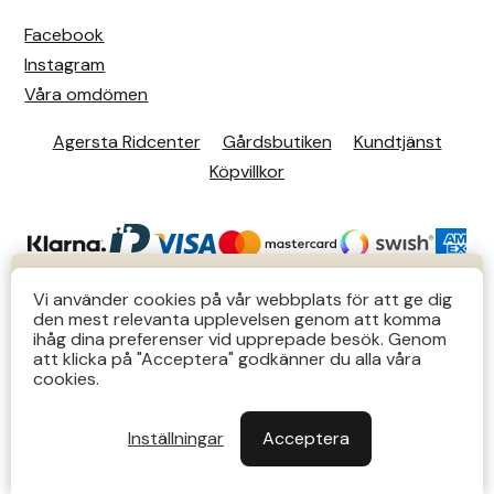
Facebook
Instagram
Våra omdömen
Agersta Ridcenter
Gårdsbutiken
Kundtjänst
Köpvillkor
KUNDTJÄNST
Vi använder cookies på vår webbplats för att ge dig
den mest relevanta upplevelsen genom att komma
Butiks- & telefontider Mån-Tors 12-14 Lör 12-14
ihåg dina preferenser vid upprepade besök. Genom
att klicka på "Acceptera" godkänner du alla våra
övriga tider via e-post: order@agersta.nu
© 2026 Agersta.
cookies.
Till OUTLET>>
Inställningar
Acceptera
Stäng