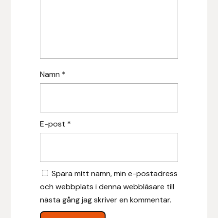
Islensk.is
J&S Saddlery
Källquist Equestrian
Namn
*
Karlslund
Kidka of Iceland
E-post
*
Klisterdekaler.se
Knights
Spara mitt namn, min e-postadress
och webbplats i denna webbläsare till
Ky Rotary Bit
nästa gång jag skriver en kommentar.
Lenanders Grafiska