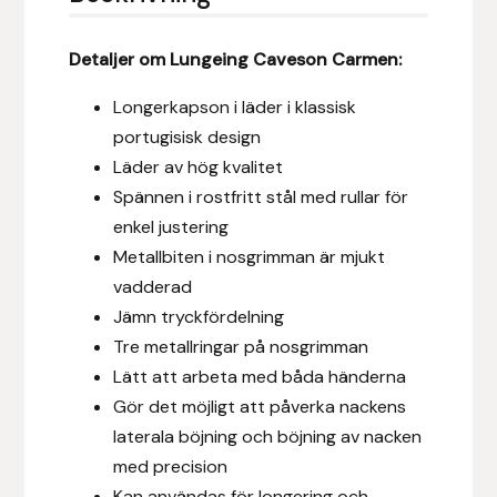
Eldorado
Detaljer om Lungeing Caveson Carmen:
Epona bokförlag
Longerkapson i läder i klassisk
Equality Line
portugisisk design
Läder av hög kvalitet
EQUES
Spännen i rostfritt stål med rullar för
enkel justering
EQUES | KINGSLAND
Metallbiten i nosgrimman är mjukt
vadderad
Equipage
Jämn tryckfördelning
Tre metallringar på nosgrimman
Eric LeTixerant
Lätt att arbeta med båda händerna
Eskadron
Gör det möjligt att påverka nackens
laterala böjning och böjning av nacken
Eyjólfur Ísólfsson
med precision
Kan användas för longering och