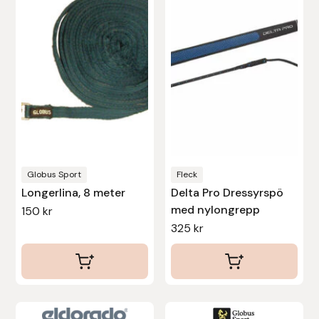
flera
Stina Helmersson Bokförlag
varianter.
De
Suedwind
olika
alternativen
Tear-Aid
kan
Tekna
väljas
på
Tidningen Ridsport Island
produktsidan
Globus Sport
Fleck
Longerlina, 8 meter
Delta Pro Dressyrspö
TöltSaga
med nylongrepp
150
kr
325
kr
TOPREITER
Trikem
Tunahaken
Den
Den