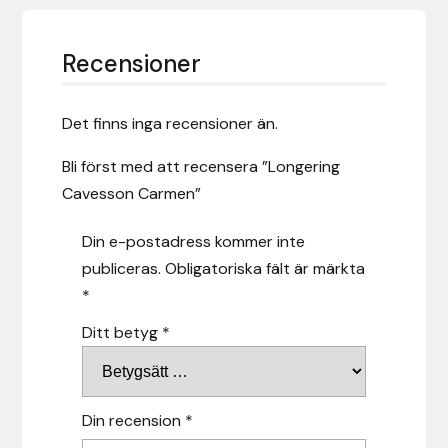
Hansbo Sport
Recensioner
Heller
Det finns inga recensioner än.
Hesta Gallery
Bli först med att recensera ”Longering
Horse Guard
Cavesson Carmen”
HRÍMNIR
Din e-postadress kommer inte
publiceras.
Obligatoriska fält är märkta
Iceland Pet
*
Ditt betyg
*
IceTack
IPZV
Din recension
*
Islandshästspecialisten