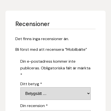
Hansbo Sport
Heller
Recensioner
Hesta Gallery
Det finns inga recensioner än.
Horse Guard
Bli först med att recensera ”Mobilbälte”
HRÍMNIR
Din e-postadress kommer inte
publiceras.
Obligatoriska fält är märkta
Iceland Pet
*
IceTack
Ditt betyg
*
IPZV
Din recension
*
Islandshästspecialisten