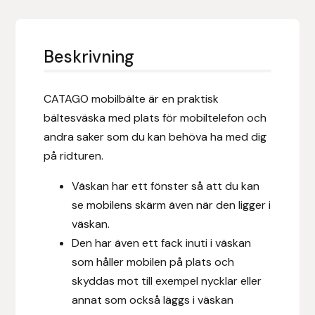
Eldorado
Epona bokförlag
Beskrivning
Equality Line
CATAGO mobilbälte är en praktisk
EQUES
bältesväska med plats för mobiltelefon och
andra saker som du kan behöva ha med dig
EQUES | KINGSLAND
på ridturen.
Equipage
Väskan har ett fönster så att du kan
se mobilens skärm även när den ligger i
Eric LeTixerant
väskan.
Den har även ett fack inuti i väskan
Eskadron
som håller mobilen på plats och
skyddas mot till exempel nycklar eller
Eyjólfur Ísólfsson
annat som också läggs i väskan