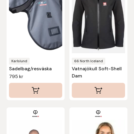
Stina Helmersson Bokförlag
Suedwind
Tear-Aid
Tekna
Karlslund
66 North Iceland
Sadelbag/resväska
Vatnajökull Soft-Shell
Tidningen Ridsport Island
Dam
795
kr
TöltSaga
TOPREITER
Den
Den
Trikem
här
här
produkten
produkten
Tunahaken