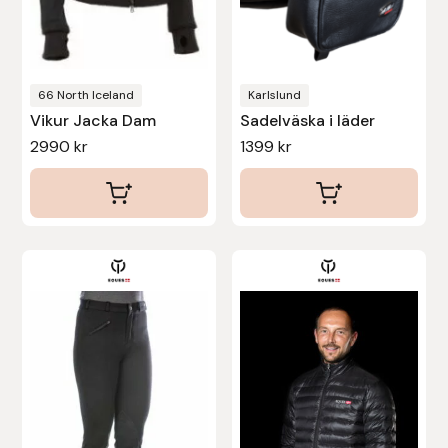
Nammi Godis
Natur & Kultur bokförlag
66 North Iceland
Karlslund
Nyttorp
Vikur Jacka Dam
Sadelväska i läder
2990
kr
1399
kr
Parisol
PAVO
Pharmakas
Den
Den
här
här
Pikeur
produkten
produkten
har
har
Prestige
flera
flera
varianter.
varianter.
Professional’s Choice
De
De