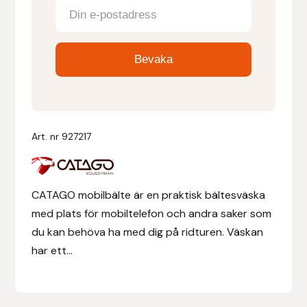
Denni Design
Denni Design / Bomber Bits
Draupnir
Dy’on
Art. nr
927217
E.A. Mattes
CATAGO mobilbälte är en praktisk bältesväska
Eclipse Biofarmab
med plats för mobiltelefon och andra saker som
du kan behöva ha med dig på ridturen. Väskan
Ekholm Nordic
har ett...
Ekol