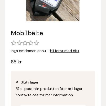
Stigläder
Träning och longering
Ridbyxor, kjolar, overaller mm
Beris Bits
Vojlockar och schabrak
Tränsdelar och tyglar
Ridjackor, kappor, västar mm
Bocaj
Mobilbälte
Ridskor och ridstövlar
Boett
Tävlingskavajer och blusar
Bomber Bits
Inga omdömen ännu –
bli först med ditt
Väskor, bagar, påsar mm
Borstiq
85
kr
Bucas
Casco
Slut i lager
Få e-post när produkten åter är i lager
Catago Equestrian
Kontakta oss för mer information
Charles Owen