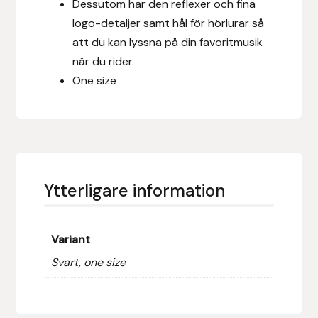
Dessutom har den reflexer och fina
Fager
logo-detaljer samt hål för hörlurar så
att du kan lyssna på din favoritmusik
Fákur Rideudstyr
när du rider.
One size
Fleck
Freyja
Furminator
Ytterligare information
G Boots
Globus Sport
Variant
Svart, one size
Góa
Gysinge