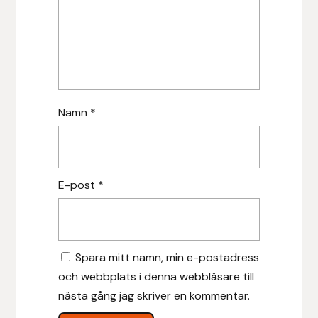
Islensk.is
J&S Saddlery
Källquist Equestrian
Namn
*
Karlslund
Kidka of Iceland
E-post
*
Klisterdekaler.se
Knights
Spara mitt namn, min e-postadress
och webbplats i denna webbläsare till
Ky Rotary Bit
nästa gång jag skriver en kommentar.
Lenanders Grafiska