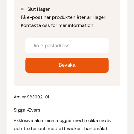
Slut i lager
Denni Design
Få e-post när produkten åter är i lager
Kontakta oss för mer information
Denni Design / Bomber Bits
Draupnir
Dy’on
E.A. Mattes
Eclipse Biofarmab
Art. nr
983992-01
Ekholm Nordic
Sigga Ævars
Exklusiva aluminiummuggar med 5 olika motiv
Ekol
och texter och med ett vackert handmålat