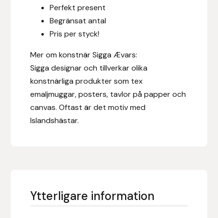
Perfekt present
Fager
Begränsat antal
Fákur Rideudstyr
Pris per styck!
Mer om konstnär Sigga Ævars:
Fleck
Sigga designar och tillverkar olika
konstnärliga produkter som tex
Freyja
emaljmuggar, posters, tavlor på papper och
canvas. Oftast är det motiv med
Furminator
Islandshästar.
G Boots
Globus Sport
Góa
Ytterligare information
Gysinge