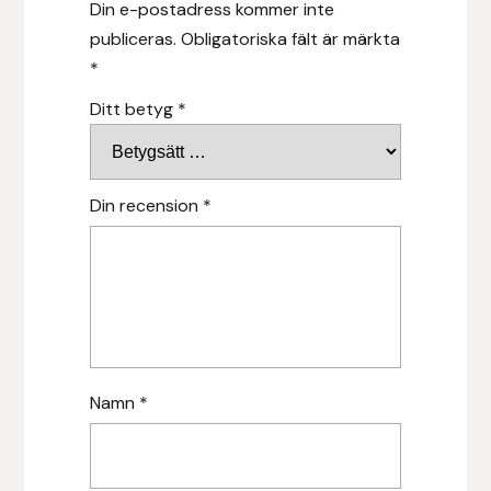
Din e-postadress kommer inte
publiceras.
Obligatoriska fält är märkta
Islensk.is
*
J&S Saddlery
Ditt betyg
*
Källquist Equestrian
Din recension
*
Karlslund
Kidka of Iceland
Klisterdekaler.se
Knights
Namn
*
Ky Rotary Bit
Lenanders Grafiska