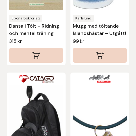
Uhip
Epona bokförlag
Karlslund
Dansa i Tölt – Ridning
Mugg med töltande
Uvex
och mental träning
Islandshästar – Utgått!
315
kr
99
kr
Vals
Veredus
Walsh
Werkman Hoofcare
Willab
Wintec