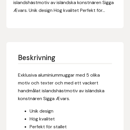
Eldorado
islandshästmotiv av isländska konstnären Sigga
Ævars. Unik design Hög kvalitet Perfekt för...
Epona bokförlag
Equality Line
EQUES
Beskrivning
EQUES | KINGSLAND
Exklusiva aluminiummuggar med 5 olika
Equipage
motiv och texter och med ett vackert
handmålat islandshästmotiv av isländska
Eric LeTixerant
konstnären Sigga Ævars.
Eskadron
Unik design
Hög kvalitet
Eyjólfur Ísólfsson
Perfekt för stallet