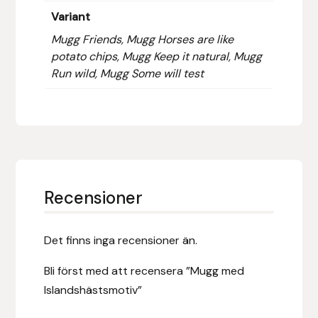
Variant
Hansbo Sport
Mugg Friends, Mugg Horses are like
potato chips, Mugg Keep it natural, Mugg
Heller
Run wild, Mugg Some will test
Hesta Gallery
Horse Guard
HRÍMNIR
Recensioner
Iceland Pet
IceTack
Det finns inga recensioner än.
Bli först med att recensera ”Mugg med
IPZV
Islandshästsmotiv”
Islandshästspecialisten