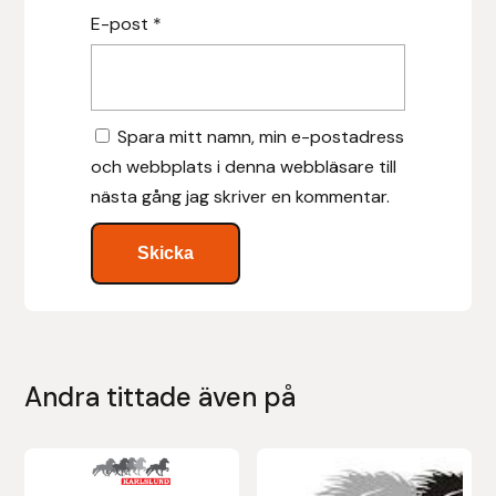
E-post
*
Leovet
Lippo
Spara mitt namn, min e-postadress
och webbplats i denna webbläsare till
Lysi Ehf
nästa gång jag skriver en kommentar.
Metalab
Mias Ridsport
Mountain Horse
Andra tittade även på
Muck Boot Company
Mustad
Den