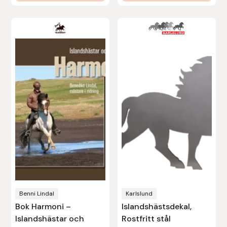
Protector
Redback
Roeckl
Safehorse of Sweden
Saltverk
Sigga Ævars
Sivart Bokförlag
Sonnenreiter
Benni Lindal
Karlslund
Bok Harmoni –
Islandshästsdekal,
Star
Islandshästar och
Rostfritt stål