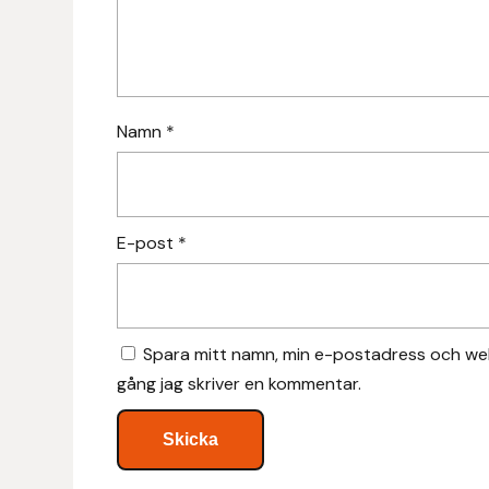
Hansbo Sport
Heller
Namn
*
Hesta Gallery
Horse Guard
E-post
*
HRÍMNIR
Iceland Pet
Spara mitt namn, min e-postadress och web
IceTack
gång jag skriver en kommentar.
IPZV
Islandshästspecialisten