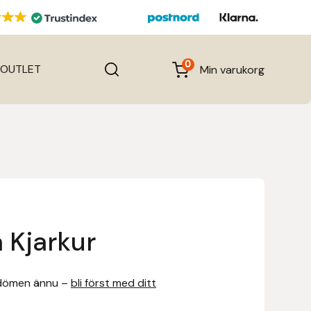
0
OUTLET
Min varukorg
 Kjarkur
dömen ännu –
bli först med ditt