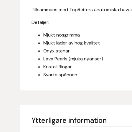
Eldorado
Tillsammans med TopReiters anatomiska huvudl
Epona bokförlag
Detaljer:
Equality Line
Mjukt nosgrimma
Mjukt läder av hög kvalitet
EQUES
Onyx stenar
Lava Pearls (mjuka nyanser)
EQUES | KINGSLAND
Kristall Ringar
Svarta spännen
Equipage
Eric LeTixerant
Eskadron
Ytterligare information
Eyjólfur Ísólfsson