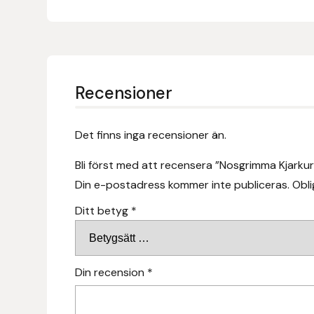
Fager
Fákur Rideudstyr
Fleck
Recensioner
Freyja
Det finns inga recensioner än.
Furminator
Bli först med att recensera ”Nosgrimma Kjarkur
Din e-postadress kommer inte publiceras.
Obli
G Boots
Ditt betyg
*
Globus Sport
Góa
Din recension
*
Gysinge