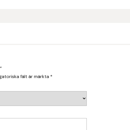
”
gatoriska fält är märkta
*