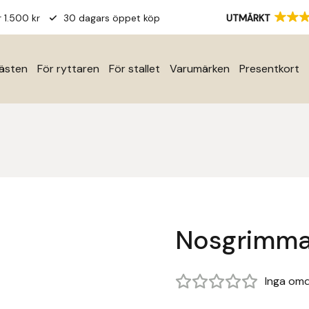
r 1.500 kr
30 dagars öppet köp
UTMÄRKT
hästen
För ryttaren
För stallet
Varumärken
Presentkort
Nosgrimma
Inga om