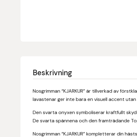
Denni Design
Denni Design / Bomber Bits
Draupnir
Dy’on
Beskrivning
E.A. Mattes
Nosgrimman “KJARKUR” är tillverkad av förstkla
Eclipse Biofarmab
lavastenar ger inte bara en visuell accent utan
Ekholm Nordic
Den svarta onyxen symboliserar kraftfullt skydd
De svarta spännena och den framträdande Top R
Ekol
Nosgrimman “KJARKUR” kompletterar din hästs an