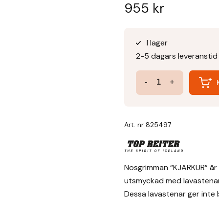
955
kr
I lager
2-5 dagars leveranstid
Nosgrimma
-
+
Kjarkur
mängd
Art. nr
825497
Nosgrimman “KJARKUR” är til
utsmyckad med lavastenar 
Dessa lavastenar ger inte b