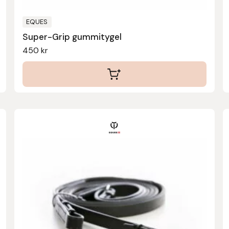
på
produktsidan
EQUES
Super-Grip gummitygel
450
kr