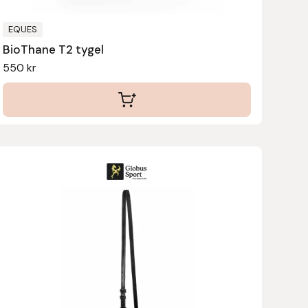
på
produktsidan
EQUES
BioThane T2 tygel
550
kr
Den
här
produkten
har
flera
varianter.
De
olika