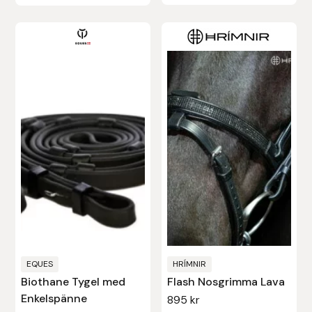
Stina Helmersson Bokförlag
Suedwind
Tear-Aid
Tekna
Tidningen Ridsport Island
TöltSaga
TOPREITER
EQUES
HRÍMNIR
Trikem
Biothane Tygel med
Flash Nosgrimma Lava
Enkelspänne
895
kr
Tunahaken