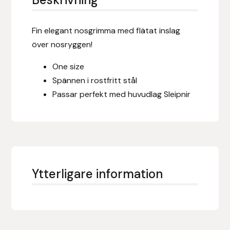
Eldorado
Epona bokförlag
Fin elegant nosgrimma med flätat inslag
över nosryggen!
Equality Line
One size
Spännen i rostfritt stål
EQUES
Passar perfekt med huvudlag Sleipnir
EQUES | KINGSLAND
Equipage
Eric LeTixerant
Ytterligare information
Eskadron
Eyjólfur Ísólfsson