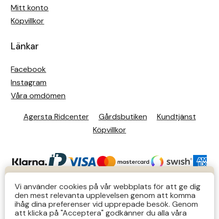
Mitt konto
Köpvillkor
Länkar
Facebook
Instagram
Våra omdömen
Agersta Ridcenter
Gårdsbutiken
Kundtjänst
Köpvillkor
KUNDTJÄNST
Vi använder cookies på vår webbplats för att ge dig
den mest relevanta upplevelsen genom att komma
Butiks- & telefontider Mån-Tors 12-14 Lör 12-14
ihåg dina preferenser vid upprepade besök. Genom
att klicka på "Acceptera" godkänner du alla våra
övriga tider via e-post: order@agersta.nu