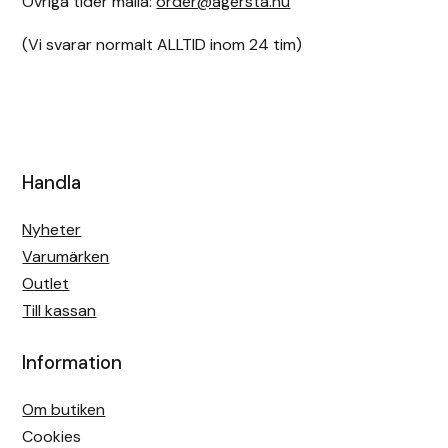
Övriga tider maila:
order@agersta.nu
(Vi svarar normalt ALLTID inom 24 tim)
Handla
Nyheter
Varumärken
Outlet
Till kassan
Information
Om butiken
Cookies