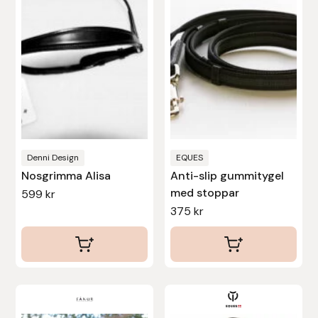
flera
Nammi Godis
varianter.
De
Natur & Kultur bokförlag
olika
alternativen
Nyttorp
kan
Parisol
väljas
på
PAVO
produktsidan
Denni Design
EQUES
Nosgrimma Alisa
Anti-slip gummitygel
Pharmakas
med stoppar
599
kr
375
kr
Pikeur
Prestige
Professional’s Choice
Den