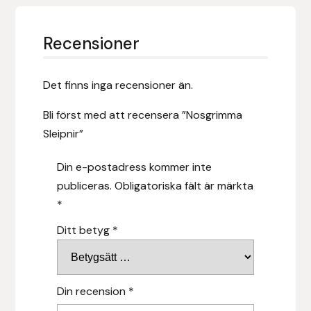
Fager
Recensioner
Fákur Rideudstyr
Fleck
Det finns inga recensioner än.
Bli först med att recensera ”Nosgrimma
Freyja
Sleipnir”
Furminator
Din e-postadress kommer inte
publiceras.
Obligatoriska fält är märkta
G Boots
*
Globus Sport
Ditt betyg
*
Góa
Din recension
*
Gysinge