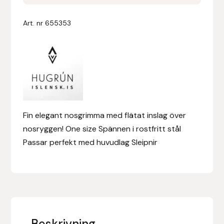
mängd
Denni Design
Art. nr
655353
Denni Design / Bomber Bits
Draupnir
Dy’on
Fin elegant nosgrimma med flätat inslag över
E.A. Mattes
nosryggen! One size Spännen i rostfritt stål
Passar perfekt med huvudlag Sleipnir
Eclipse Biofarmab
Ekholm Nordic
Ekol
Beskrivning