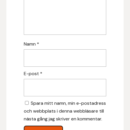
Hansbo Sport
Heller
Hesta Gallery
Namn
*
Horse Guard
HRÍMNIR
E-post
*
Iceland Pet
IceTack
Spara mitt namn, min e-postadress
och webbplats i denna webbläsare till
IPZV
nästa gång jag skriver en kommentar.
Islandshästspecialisten