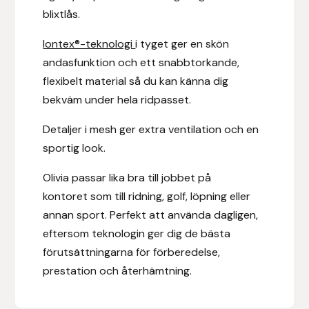
Fager
blixtlås.
Iontex®-teknologi
i tyget ger en skön
Fákur Rideudstyr
andasfunktion och ett snabbtorkande,
flexibelt material så du kan känna dig
Fleck
bekväm under hela ridpasset.
Freyja
Detaljer i mesh ger extra ventilation och en
sportig look.
Furminator
Olivia passar lika bra till jobbet på
G Boots
kontoret som till ridning, golf, löpning eller
annan sport. Perfekt att använda dagligen,
Globus Sport
eftersom teknologin ger dig de bästa
förutsättningarna för förberedelse,
Góa
prestation och återhämtning.
Gysinge