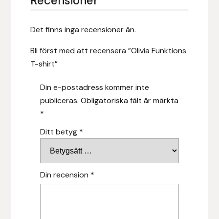
Recensioner
Islensk.is
Det finns inga recensioner än.
J&S Saddlery
Bli först med att recensera ”Olivia Funktions
T-shirt”
Källquist Equestrian
Din e-postadress kommer inte
Karlslund
publiceras.
Obligatoriska fält är märkta
*
Kidka of Iceland
Ditt betyg
*
Klisterdekaler.se
Knights
Din recension
*
Ky Rotary Bit
Lenanders Grafiska