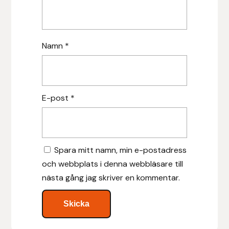
Leovet
Namn
*
Lippo
Lysi Ehf
E-post
*
Metalab
Mias Ridsport
Spara mitt namn, min e-postadress
Mountain Horse
och webbplats i denna webbläsare till
nästa gång jag skriver en kommentar.
Muck Boot Company
Mustad