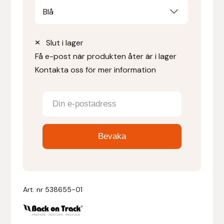
Blå
Denni Design
Slut i lager
Denni Design / Bomber Bits
Få e-post när produkten åter är i lager
Kontakta oss för mer information
Draupnir
Dy’on
E.A. Mattes
Eclipse Biofarmab
Ekholm Nordic
Art. nr
538655-01
Ekol