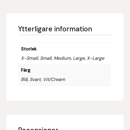
Hansbo Sport
Heller
Ytterligare information
Hesta Gallery
Storlek
Horse Guard
X-Small, Small, Medium, Large, X-Large
HRÍMNIR
Färg
Blå, Svart, Vit/Cream
Iceland Pet
IceTack
IPZV
Islandshästspecialisten