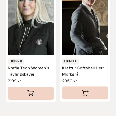
flera
flera
varianter.
varianter.
De
De
olika
olika
alternativen
alternativen
kan
kan
väljas
väljas
på
på
produktsidan
produktsidan
HRÍMNIR
HRÍMNIR
Krafla Tech Woman´s
Kraftur Softshell Herr
Tävlingskavaj
Mörkgrå
2199
kr
2950
kr