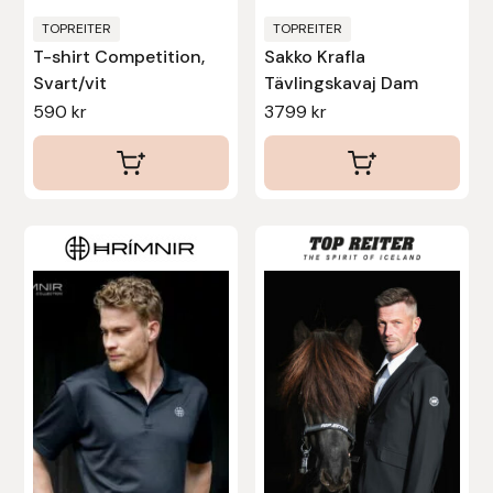
Protector
produktsidan
produktsidan
TOPREITER
TOPREITER
T-shirt Competition,
Sakko Krafla
Redback
Svart/vit
Tävlingskavaj Dam
590
kr
3799
kr
Roeckl
Safehorse of Sweden
Den
Den
Saltverk
här
här
Sigga Ævars
produkten
produkten
har
har
Sivart Bokförlag
flera
flera
varianter.
varianter.
Sonnenreiter
De
De
olika
olika
Star
alternativen
alternativen