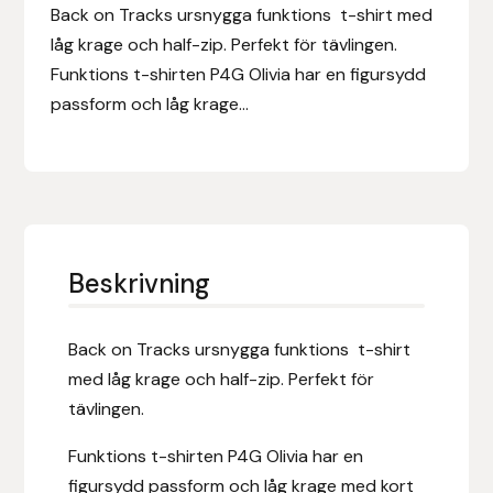
Eldorado
Back on Tracks ursnygga funktions t-shirt med
låg krage och half-zip. Perfekt för tävlingen.
Epona bokförlag
Funktions t-shirten P4G Olivia har en figursydd
passform och låg krage...
Equality Line
EQUES
EQUES | KINGSLAND
Beskrivning
Equipage
Eric LeTixerant
Back on Tracks ursnygga funktions t-shirt
med låg krage och half-zip. Perfekt för
Eskadron
tävlingen.
Funktions t-shirten P4G Olivia har en
Eyjólfur Ísólfsson
figursydd passform och låg krage med kort