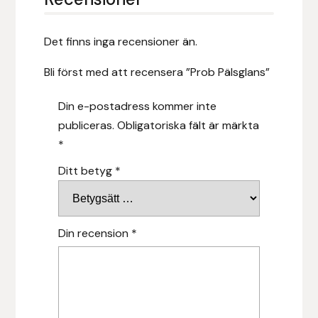
Hansbo Sport
Det finns inga recensioner än.
Heller
Bli först med att recensera ”Prob Pälsglans”
Hesta Gallery
Din e-postadress kommer inte
publiceras.
Obligatoriska fält är märkta
Horse Guard
*
HRÍMNIR
Ditt betyg
*
Iceland Pet
Din recension
*
IceTack
IPZV
Islandshästspecialisten