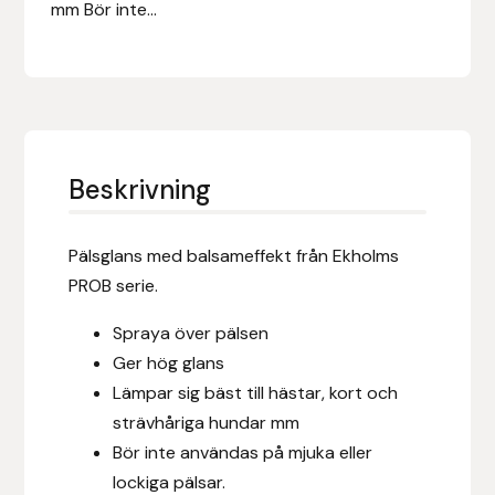
Eldorado
mm Bör inte...
Epona bokförlag
Equality Line
EQUES
Beskrivning
EQUES | KINGSLAND
Pälsglans med balsameffekt från Ekholms
PROB serie.
Equipage
Spraya över pälsen
Eric LeTixerant
Ger hög glans
Lämpar sig bäst till hästar, kort och
Eskadron
strävhåriga hundar mm
Bör inte användas på mjuka eller
Eyjólfur Ísólfsson
lockiga pälsar.