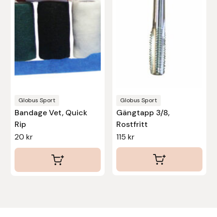
varianter.
De
Uhip
olika
Uvex
alternativen
kan
Vals
väljas
på
Veredus
produktsidan
Globus Sport
Globus Sport
Bandage Vet, Quick
Gängtapp 3/8,
Walsh
Rip
Rostfritt
20
kr
115
kr
Werkman Hoofcare
Willab
Wintec