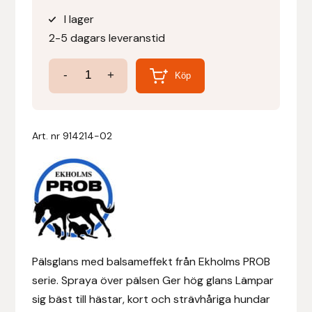
I lager
Denni Design
2-5 dagars leveranstid
Denni Design / Bomber Bits
Prob
-
+
Köp
Pälsglans
Draupnir
mängd
Art. nr
914214-02
Dy’on
E.A. Mattes
Eclipse Biofarmab
Ekholm Nordic
Pälsglans med balsameffekt från Ekholms PROB
serie. Spraya över pälsen Ger hög glans Lämpar
Ekol
sig bäst till hästar, kort och strävhåriga hundar