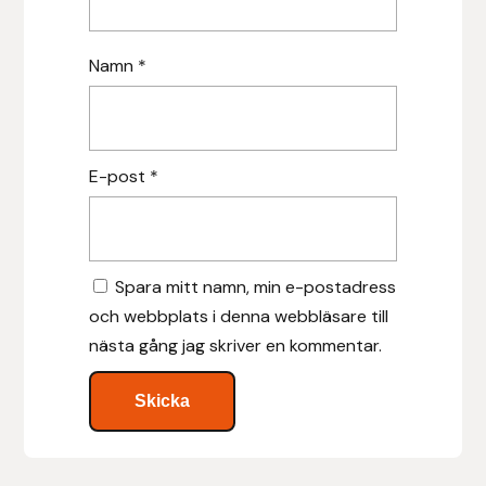
Islensk.is
Namn
*
J&S Saddlery
Källquist Equestrian
E-post
*
Karlslund
Kidka of Iceland
Spara mitt namn, min e-postadress
och webbplats i denna webbläsare till
Klisterdekaler.se
nästa gång jag skriver en kommentar.
Knights
Ky Rotary Bit
Lenanders Grafiska