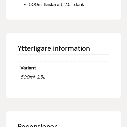
500ml flaska alt. 2.5L dunk
Fager
Fákur Rideudstyr
Fleck
Ytterligare information
Freyja
Furminator
Variant
500ml, 2.5L
G Boots
Globus Sport
Góa
Gysinge
Recensioner