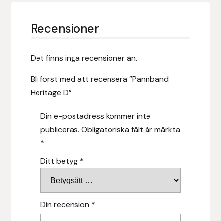
Hansbo Sport
Recensioner
Heller
Det finns inga recensioner än.
Hesta Gallery
Bli först med att recensera ”Pannband
Horse Guard
Heritage D”
HRÍMNIR
Din e-postadress kommer inte
publiceras.
Obligatoriska fält är märkta
Iceland Pet
*
Ditt betyg
*
IceTack
IPZV
Din recension
*
Islandshästspecialisten