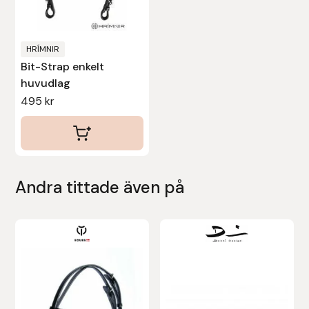
Nammi Godis
väljas
på
Natur & Kultur bokförlag
produktsidan
HRÍMNIR
Bit-Strap enkelt
Nyttorp
huvudlag
495
kr
Parisol
PAVO
Pharmakas
Andra tittade även på
Pikeur
Den
här
Prestige
produkten
Professional’s Choice
har
flera