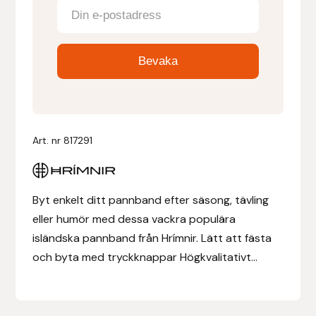
Denni Design
Denni Design / Bomber Bits
Draupnir
Dy’on
Art. nr
817291
E.A. Mattes
Byt enkelt ditt pannband efter säsong, tävling
Eclipse Biofarmab
eller humör med dessa vackra populära
isländska pannband från Hrímnir. Lätt att fästa
Ekholm Nordic
och byta med tryckknappar Högkvalitativt...
Ekol