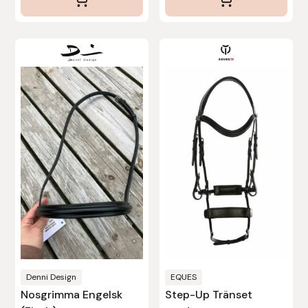
Den
här
produkten
har
flera
varianter.
De
olika
alternativen
kan
väljas
på
produktsidan
Denni Design
EQUES
Nosgrimma Engelsk
Step-Up Tränset