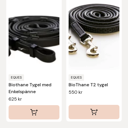
har
Stina Helmersson Bokförlag
flera
varianter.
Suedwind
De
olika
Tear-Aid
alternativen
Tekna
kan
väljas
Tidningen Ridsport Island
på
produktsidan
EQUES
EQUES
TöltSaga
Biothane Tygel med
BioThane T2 tygel
Enkelspänne
550
kr
TOPREITER
625
kr
Trikem
Tunahaken