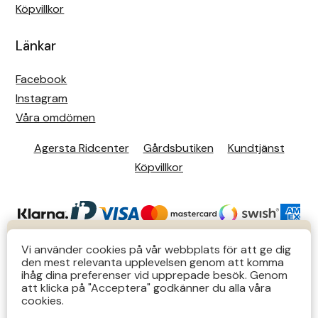
Köpvillkor
Länkar
Facebook
Instagram
Våra omdömen
Agersta Ridcenter
Gårdsbutiken
Kundtjänst
Köpvillkor
KUNDTJÄNST
Vi använder cookies på vår webbplats för att ge dig
den mest relevanta upplevelsen genom att komma
Butiks- & telefontider Mån-Tors 12-14 Lör 12-14
ihåg dina preferenser vid upprepade besök. Genom
att klicka på "Acceptera" godkänner du alla våra
övriga tider via e-post: order@agersta.nu
© 2026 Agersta.
cookies.