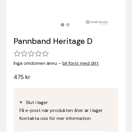
Stigläder
Träning och longering
Ridbyxor, kjolar, overaller mm
Beris Bits
Vojlockar och schabrak
Tränsdelar och tyglar
Ridjackor, kappor, västar mm
Bocaj
Pannband Heritage D
Ridskor och ridstövlar
Boett
Tävlingskavajer och blusar
Bomber Bits
Inga omdömen ännu –
bli först med ditt
Väskor, bagar, påsar mm
Borstiq
475
kr
Bucas
Casco
Slut i lager
Få e-post när produkten åter är i lager
Catago Equestrian
Kontakta oss för mer information
Charles Owen