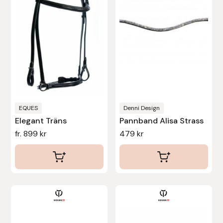
Protector
varianter.
De
Redback
olika
alternativen
Roeckl
kan
väljas
Safehorse of Sweden
på
produktsidan
EQUES
Denni Design
Saltverk
Elegant Träns
Pannband Alisa Strass
fr.
899
kr
479
kr
Sigga Ævars
Sivart Bokförlag
Sonnenreiter
Den
här
Star
produkten