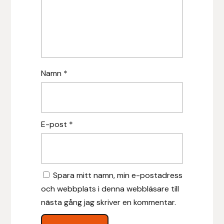
Islensk.is
J&S Saddlery
Källquist Equestrian
Namn
*
Karlslund
Kidka of Iceland
E-post
*
Klisterdekaler.se
Knights
Spara mitt namn, min e-postadress
och webbplats i denna webbläsare till
Ky Rotary Bit
nästa gång jag skriver en kommentar.
Lenanders Grafiska