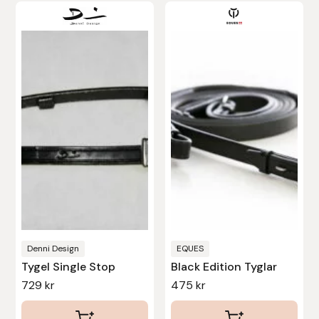
Den
Uhip
här
produkten
Uvex
har
flera
Vals
varianter.
De
Veredus
olika
alternativen
Walsh
kan
väljas
Werkman Hoofcare
på
produktsidan
Willab
Denni Design
EQUES
Tygel Single Stop
Black Edition Tyglar
729
kr
475
kr
Wintec