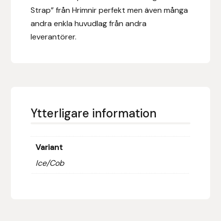
Fager
Strap” från Hrimnir perfekt men även många
andra enkla huvudlag från andra
Fákur Rideudstyr
leverantörer.
Fleck
Freyja
Furminator
Ytterligare information
G Boots
Variant
Globus Sport
Ice/Cob
Góa
Gysinge