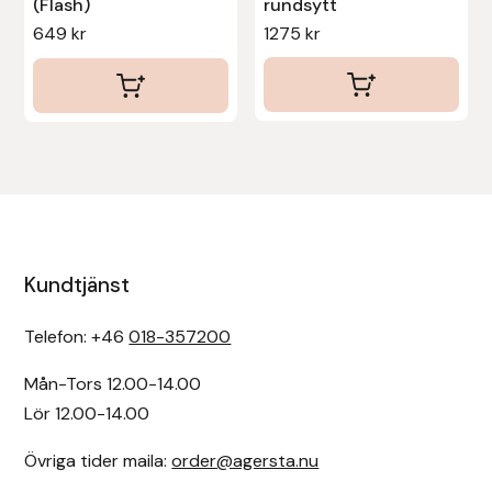
(Flash)
rundsytt
649
kr
1275
kr
Kundtjänst
Telefon: +46
018-357200
Mån-Tors 12.00-14.00
Lör 12.00-14.00
Övriga tider maila:
order@agersta.nu