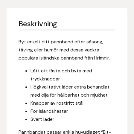
Eldorado
Epona bokförlag
Beskrivning
Equality Line
Byt enkelt ditt pannband efter säsong,
EQUES
tävling eller humör med dessa vackra
populära isländska pannband från Hrímnir.
EQUES | KINGSLAND
Lätt att fästa och byta med
Equipage
tryckknappar
Högkvalitativt läder extra behandlat
Eric LeTixerant
med olja för hållbarhet och mjukhet
Knappar av rostfritt stål
Eskadron
För Islandshästar
Svart läder
Eyjólfur Ísólfsson
Pannbandet passar enkla huvudlaget “Bit-