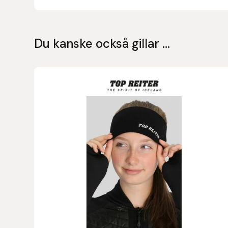
Islensk.is
Du kanske också gillar …
J&S Saddlery
Källquist Equestrian
Karlslund
Kidka of Iceland
Klisterdekaler.se
Knights
Ky Rotary Bit
Lenanders Grafiska