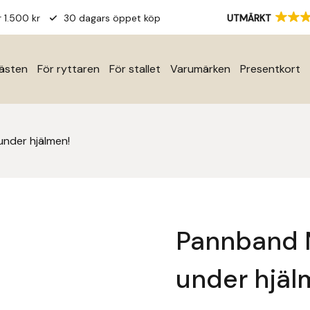
r 1.500 kr
30 dagars öppet köp
UTMÄRKT
hästen
För ryttaren
För stallet
Varumärken
Presentkort
under hjälmen!
Pannband M
under hjäl