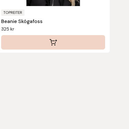
på
produktsidan
TOPREITER
Beanie Skógafoss
325
kr