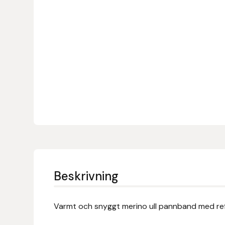
Denni Design
Denni Design / Bomber Bits
Draupnir
Dy’on
E.A. Mattes
Eclipse Biofarmab
Beskrivning
Ekholm Nordic
Ekol
Varmt och snyggt merino ull pannband med re