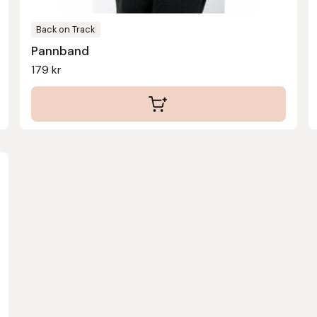
på
Back on Track
produktsidan
Pannband
179
kr