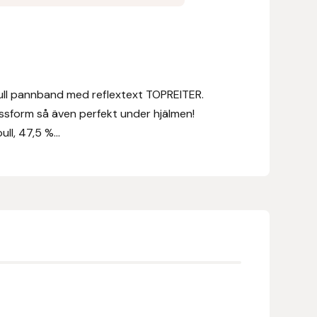
ull pannband med reflextext TOPREITER.
sform så även perfekt under hjälmen!
ll, 47,5 %...