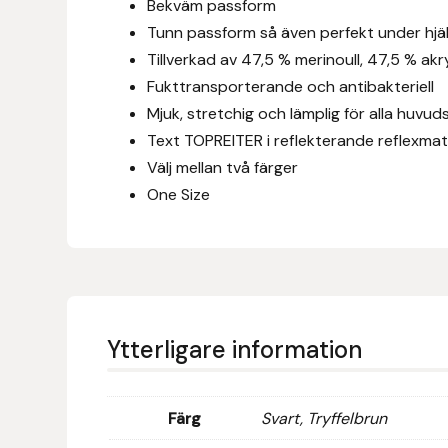
Bekväm passform
Eldorado
Tunn passform så även perfekt under hjä
Epona bokförlag
Tillverkad av 47,5 % merinoull, 47,5 % ak
Fukttransporterande och antibakteriell
Equality Line
Mjuk, stretchig och lämplig för alla huvud
Text TOPREITER i reflekterande reflexmat
EQUES
Välj mellan två färger
One Size
EQUES | KINGSLAND
Equipage
Eric LeTixerant
Ytterligare information
Eskadron
Eyjólfur Ísólfsson
Färg
Svart, Tryffelbrun