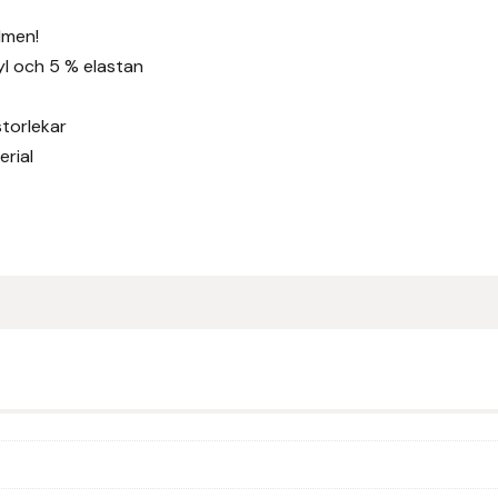
lmen!
ryl och 5 % elastan
storlekar
erial