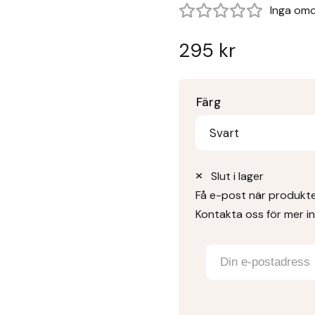
Inga om
295
kr
Färg
Svart
Slut i lager
Få e-post när produkten
Kontakta oss för mer i