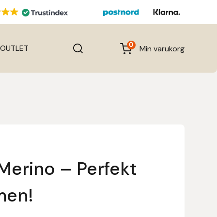
0
OUTLET
Min varukorg
erino – Perfekt
men!