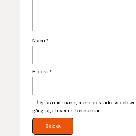
Hansbo Sport
Heller
Hesta Gallery
Namn
*
Horse Guard
HRÍMNIR
E-post
*
Iceland Pet
IceTack
Spara mitt namn, min e-postadress och web
gång jag skriver en kommentar.
IPZV
Islandshästspecialisten