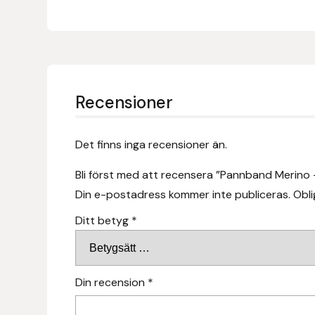
Fager
Fákur Rideudstyr
Fleck
Recensioner
Freyja
Det finns inga recensioner än.
Furminator
Bli först med att recensera ”Pannband Merino 
G Boots
Din e-postadress kommer inte publiceras.
Obli
Ditt betyg
*
Globus Sport
Góa
Din recension
*
Gysinge