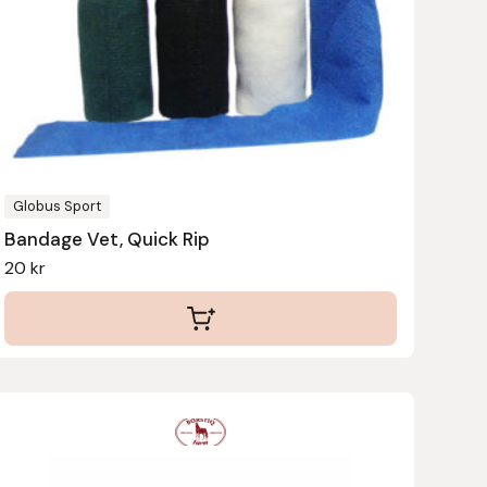
varianter.
De
olika
alternativen
kan
väljas
på
produktsidan
Globus Sport
Bandage Vet, Quick Rip
20
kr