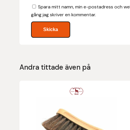
Spara mitt namn, min e-postadress och web
Hansbo Sport
gång jag skriver en kommentar.
Heller
Hesta Gallery
Horse Guard
Andra tittade även på
HRÍMNIR
Iceland Pet
Den
IceTack
här
produkten
IPZV
har
flera
Islandshästspecialisten