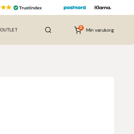
0
OUTLET
Min varukorg