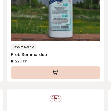
varianter.
De
olika
alternativen
kan
väljas
på
produktsidan
Ekholm Nordic
Prob Sommardeo
fr.
220
kr