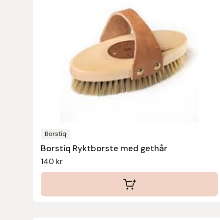
Leovet
Lippo
Lysi Ehf
Metalab
Mias Ridsport
Borstiq
Borstiq Ryktborste med gethår
Mountain Horse
140
kr
Muck Boot Company
Mustad