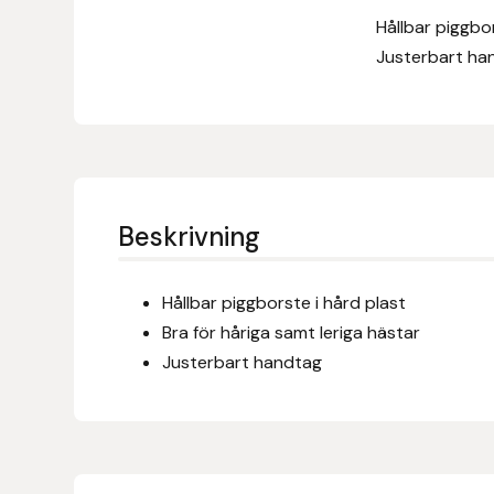
Hållbar piggbor
Denni Design
Justerbart ha
Denni Design / Bomber Bits
Draupnir
Dy’on
Beskrivning
E.A. Mattes
Hållbar piggborste i hård plast
Eclipse Biofarmab
Bra för håriga samt leriga hästar
Justerbart handtag
Ekholm Nordic
Ekol