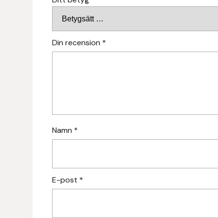
Fager
Fákur Rideudstyr
Din recension
*
Fleck
Freyja
Furminator
Namn
*
G Boots
Globus Sport
E-post
*
Góa
Gysinge