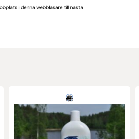
bplats i denna webbläsare till nästa
Den
här
produkten
har
flera