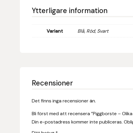
Eldorado
Ytterligare information
Epona bokförlag
Variant
Blå, Röd, Svart
Equality Line
EQUES
EQUES | KINGSLAND
Equipage
Recensioner
Eric LeTixerant
Det finns inga recensioner än.
Eskadron
Bli först med att recensera ”Piggborste – Olika
Din e-postadress kommer inte publiceras.
Obli
Eyjólfur Ísólfsson
Ditt betyg
*