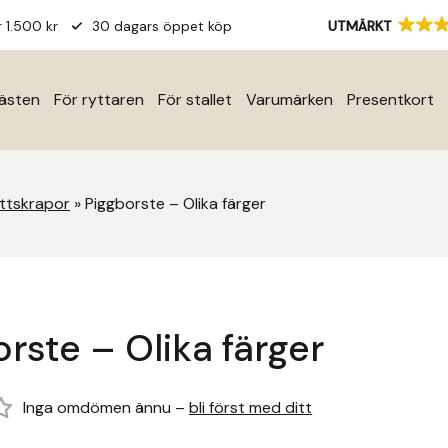
r 1.500 kr
30 dagars öppet köp
UTMÄRKT
hästen
För ryttaren
För stallet
Varumärken
Presentkort
ettskrapor
»
Piggborste – Olika färger
rste – Olika färger
Inga omdömen ännu –
bli först med ditt