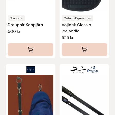
Nammi Godis
väljas
väljas
på
på
Natur & Kultur bokförlag
produktsidan
produktsidan
Draupnir
Catago Equestrian
Draupnir Koppjärn
Vojlock Classic
Nyttorp
Icelandic
500
kr
525
kr
Parisol
PAVO
Pharmakas
Den
här
Pikeur
produkten
har
Prestige
flera
varianter.
Professional’s Choice
De