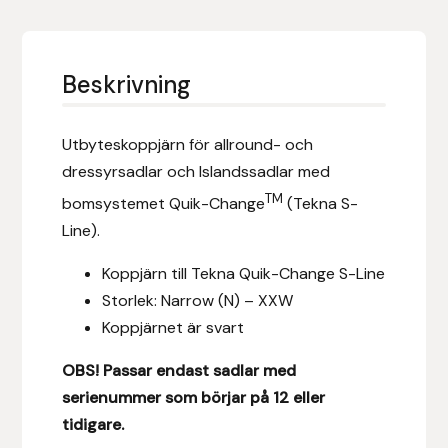
Eldorado
Epona bokförlag
Beskrivning
Equality Line
Utbyteskoppjärn för allround- och
EQUES
dressyrsadlar och Islandssadlar med
TM
bomsystemet Quik-Change
(Tekna S-
EQUES | KINGSLAND
Line).
Equipage
Koppjärn till Tekna Quik-Change S-Line
Storlek: Narrow (N) – XXW
Eric LeTixerant
Koppjärnet är svart
Eskadron
OBS! Passar endast sadlar med
serienummer som börjar på 12 eller
Eyjólfur Ísólfsson
tidigare.