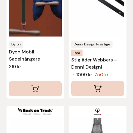
olika
Protector
alternativen
kan
Redback
väljas
på
Roeckl
produktsidan
Dy’on
Denni Design Prestige
Dyon Mobil
Safehorse of Sweden
Rea
Sadelhängare
Stigläder Webbers –
319
kr
Denni Design!
Saltverk
fr.
1099
kr
750
kr
Sigga Ævars
Sivart Bokförlag
Den
Sonnenreiter
här
Star
produkten