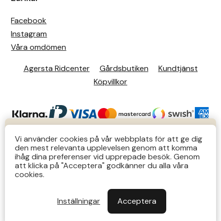
Facebook
Instagram
Våra omdömen
Agersta Ridcenter
Gårdsbutiken
Kundtjänst
Köpvillkor
KUNDTJÄNST
Vi använder cookies på vår webbplats för att ge dig
den mest relevanta upplevelsen genom att komma
Butiks- & telefontider Mån-Tors 12-14 Lör 12-14
ihåg dina preferenser vid upprepade besök. Genom
att klicka på "Acceptera" godkänner du alla våra
övriga tider via e-post: order@agersta.nu
© 2026 Agersta.
cookies.
Till OUTLET>>
Inställningar
Acceptera
Stäng