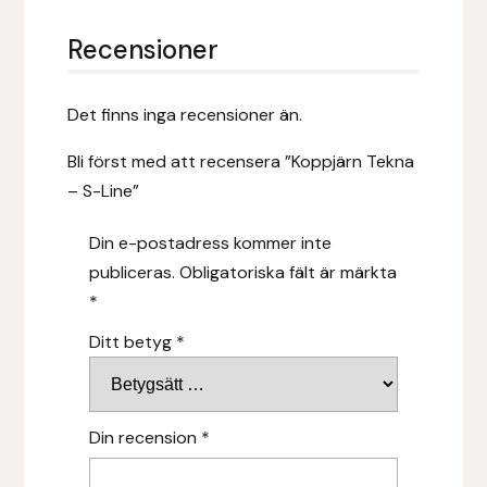
Hansbo Sport
Recensioner
Heller
Det finns inga recensioner än.
Hesta Gallery
Bli först med att recensera ”Koppjärn Tekna
– S-Line”
Horse Guard
Din e-postadress kommer inte
HRÍMNIR
publiceras.
Obligatoriska fält är märkta
*
Iceland Pet
Ditt betyg
*
IceTack
IPZV
Din recension
*
Islandshästspecialisten