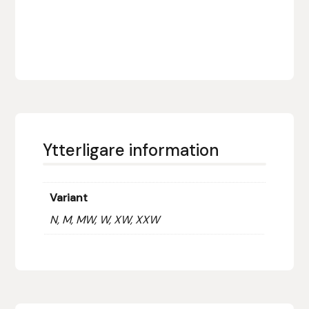
Fager
Fákur Rideudstyr
Fleck
Freyja
Ytterligare information
Furminator
G Boots
Variant
N, M, MW, W, XW, XXW
Globus Sport
Góa
Gysinge