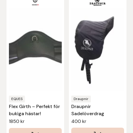
Den
här
Uhip
produkten
har
Uvex
flera
varianter.
Vals
De
olika
Veredus
alternativen
Walsh
kan
väljas
Werkman Hoofcare
på
produktsidan
EQUES
Draupnir
Willab
Flex Girth – Perfekt för
Draupnir
bukiga hästar!
Sadelöverdrag
Wintec
1850
kr
400
kr