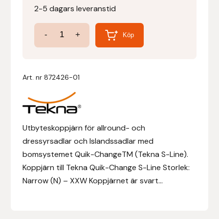
2-5 dagars leveranstid
Denni Design
Koppjärn
-
+
Köp
Tekna
Denni Design / Bomber Bits
-
Draupnir
S-
Art. nr
872426-01
Line
Dy’on
mängd
E.A. Mattes
Utbyteskoppjärn för allround- och
dressyrsadlar och Islandssadlar med
Eclipse Biofarmab
bomsystemet Quik-ChangeTM (Tekna S-Line).
Koppjärn till Tekna Quik-Change S-Line Storlek:
Ekholm Nordic
Narrow (N) – XXW Koppjärnet är svart...
Ekol