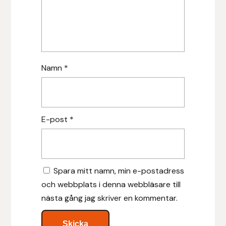
Islensk.is
J&S Saddlery
Namn
*
Källquist Equestrian
Karlslund
E-post
*
Kidka of Iceland
Klisterdekaler.se
Spara mitt namn, min e-postadress
Knights
och webbplats i denna webbläsare till
nästa gång jag skriver en kommentar.
Ky Rotary Bit
Lenanders Grafiska