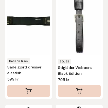
har
Stina Helmersson Bokförlag
flera
varianter.
Suedwind
De
olika
Tear-Aid
alternativen
kan
Tekna
väljas
på
Tidningen Ridsport Island
produktsidan
Back on Track
EQUES
Sadelgjord dressyr
Stigläder Webbers
TöltSaga
elastisk
Black Edition
599
kr
795
kr
TOPREITER
Trikem
Tunahaken