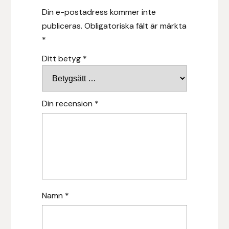
Protector
Din e-postadress kommer inte
publiceras.
Obligatoriska fält är märkta
Redback
*
Ditt betyg
*
Roeckl
Safehorse of Sweden
Din recension
*
Saltverk
Sigga Ævars
Sivart Bokförlag
Sonnenreiter
Namn
*
Star