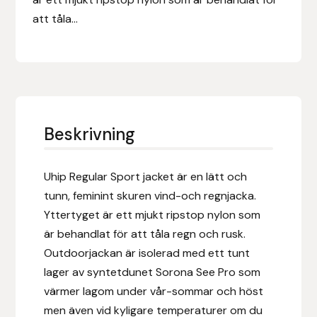
Eldorado
att tåla...
Epona bokförlag
Equality Line
EQUES
Beskrivning
EQUES | KINGSLAND
Uhip Regular Sport jacket är en lätt och
Equipage
tunn, feminint skuren vind-och regnjacka.
Yttertyget är ett mjukt ripstop nylon som
Eric LeTixerant
är behandlat för att tåla regn och rusk.
Outdoorjackan är isolerad med ett tunt
Eskadron
lager av syntetdunet Sorona See Pro som
värmer lagom under vår-sommar och höst
Eyjólfur Ísólfsson
men även vid kyligare temperaturer om du