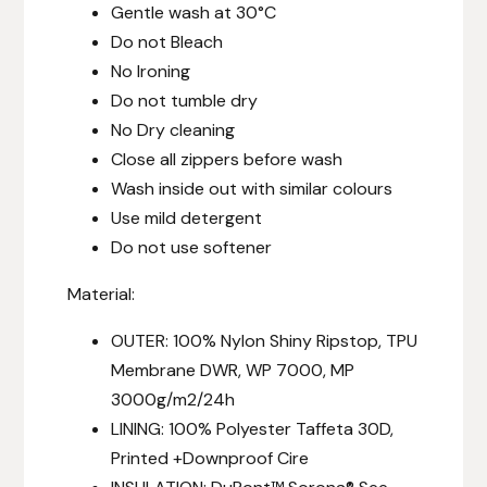
Gentle wash at 30°C
Do not Bleach
Islensk.is
No Ironing
J&S Saddlery
Do not tumble dry
No Dry cleaning
Källquist Equestrian
Close all zippers before wash
Wash inside out with similar colours
Karlslund
Use mild detergent
Do not use softener
Kidka of Iceland
Material:
Klisterdekaler.se
OUTER: 100% Nylon Shiny Ripstop, TPU
Membrane DWR, WP 7000, MP
Knights
3000g/m2/24h
LINING: 100% Polyester Taffeta 30D,
Ky Rotary Bit
Printed +Downproof Cire
Lenanders Grafiska