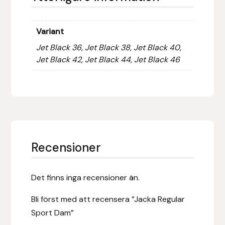
Nammi Godis
Natur & Kultur bokförlag
Variant
Jet Black 36, Jet Black 38, Jet Black 40,
Nyttorp
Jet Black 42, Jet Black 44, Jet Black 46
Parisol
PAVO
Pharmakas
Recensioner
Pikeur
Det finns inga recensioner än.
Prestige
Bli först med att recensera ”Jacka Regular
Professional’s Choice
Sport Dam”