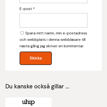
Stina Helmersson Bokförlag
E-post
*
Suedwind
Tear-Aid
Spara mitt namn, min e-postadress
och webbplats i denna webbläsare till
Tekna
nästa gång jag skriver en kommentar.
Tidningen Ridsport Island
TöltSaga
TOPREITER
Du kanske också gillar …
Trikem
Den
Tunahaken