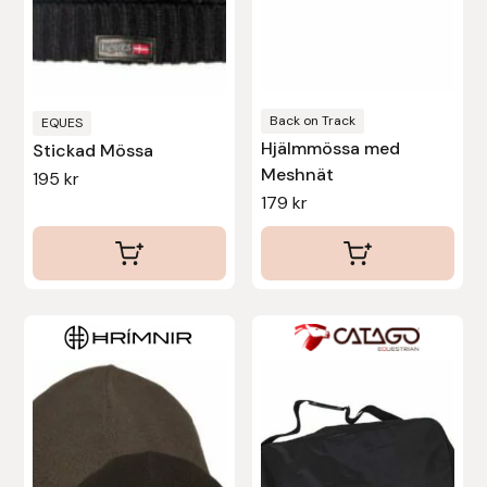
alternativen
kan
väljas
på
produktsidan
Back on Track
EQUES
Hjälmmössa med
Stickad Mössa
Meshnät
195
kr
179
kr
Den
här
produkten
har
flera
varianter.