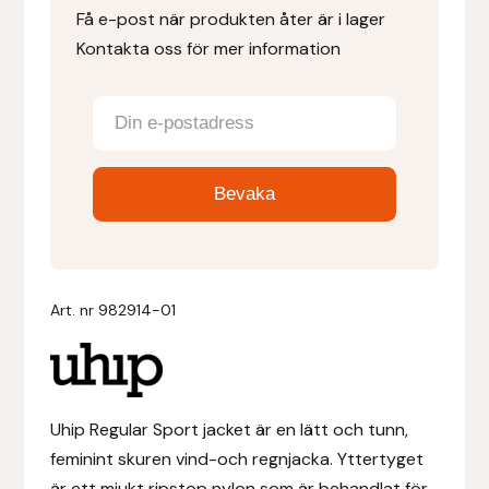
Få e-post när produkten åter är i lager
Kontakta oss för mer information
Denni Design
Denni Design / Bomber Bits
Draupnir
Dy’on
E.A. Mattes
Art. nr
982914-01
Eclipse Biofarmab
Ekholm Nordic
Uhip Regular Sport jacket är en lätt och tunn,
Ekol
feminint skuren vind-och regnjacka. Yttertyget
är ett mjukt ripstop nylon som är behandlat för