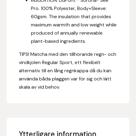
INSULATION: DuPont™ Sorona® See
Pro. 100% Polyester, Body+Sleeve:
Leovet
60gsm. The insulation that provides
maximum warmth and low weight while
Lippo
produced of annually renewable
plant-based ingredients.
Lysi Ehf
TIPS! Matcha med den tillhörande regn- och
Metalab
vindkjolen Regular Sport, ett flexibelt
alternativ till en lång regnkappa då du kan
Mias Ridsport
använda båda plaggen var för sig och lätt
skala av vid behov.
Mountain Horse
Muck Boot Company
Mustad
Ytterligare information