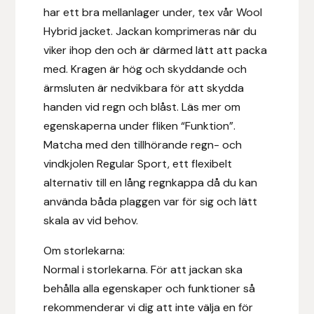
har ett bra mellanlager under, tex vår Wool
Fager
Hybrid jacket. Jackan komprimeras när du
Fákur Rideudstyr
viker ihop den och är därmed lätt att packa
med. Kragen är hög och skyddande och
Fleck
ärmsluten är nedvikbara för att skydda
handen vid regn och blåst. Läs mer om
Freyja
egenskaperna under fliken “Funktion”.
Matcha med den tillhörande regn- och
Furminator
vindkjolen Regular Sport, ett flexibelt
alternativ till en lång regnkappa då du kan
G Boots
använda båda plaggen var för sig och lätt
skala av vid behov.
Globus Sport
Om storlekarna:
Góa
Normal i storlekarna. För att jackan ska
behålla alla egenskaper och funktioner så
Gysinge
rekommenderar vi dig att inte välja en för