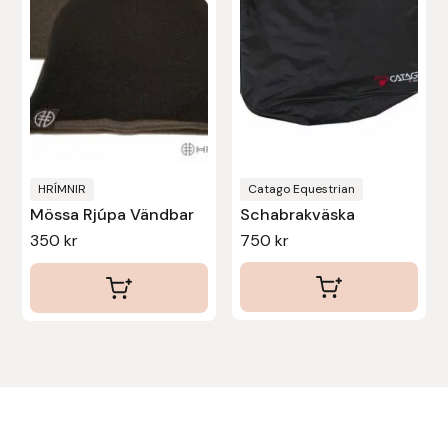
De
olika
alternativen
kan
väljas
på
produktsidan
HRÍMNIR
Catago Equestrian
Mössa Rjúpa Vändbar
Schabrakväska
350
kr
750
kr