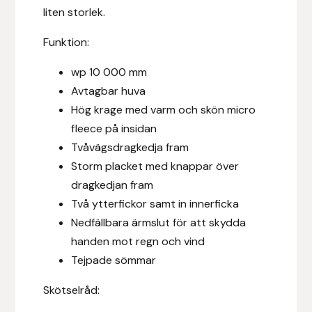
liten storlek.
Hansbo Sport
Funktion:
Heller
wp 10 000 mm
Avtagbar huva
Hesta Gallery
Hög krage med varm och skön micro
Horse Guard
fleece på insidan
Tvåvägsdragkedja fram
HRÍMNIR
Storm placket med knappar över
dragkedjan fram
Iceland Pet
Två ytterfickor samt in innerficka
Nedfällbara ärmslut för att skydda
IceTack
handen mot regn och vind
Tejpade sömmar
IPZV
Skötselråd:
Islandshästspecialisten