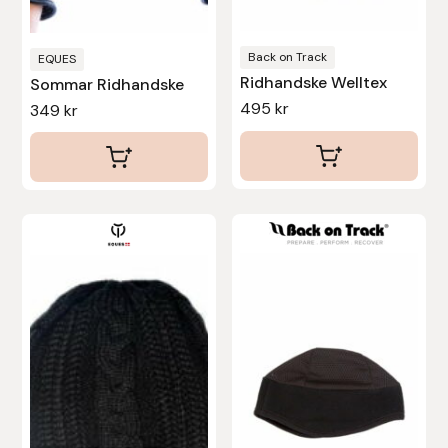
väljas
väljas
på
på
produktsidan
produktsidan
Back on Track
EQUES
Ridhandske Welltex
Sommar Ridhandske
495
kr
349
kr
Den
här
produkten
har
flera
varianter.
De
olika