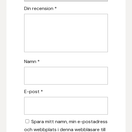
Nammi Godis
Din recension
*
Natur & Kultur bokförlag
Nyttorp
Parisol
Namn
*
PAVO
Pharmakas
E-post
*
Pikeur
Prestige
Spara mitt namn, min e-postadress
Professional’s Choice
och webbplats i denna webbläsare till