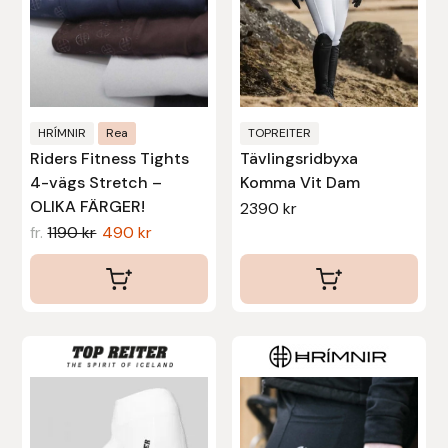
alternativen
alternativen
Stina Helmersson Bokförlag
kan
kan
väljas
väljas
Suedwind
på
på
produktsidan
produktsidan
Tear-Aid
HRÍMNIR
Rea
TOPREITER
Riders Fitness Tights
Tävlingsridbyxa
4-vägs Stretch –
Komma Vit Dam
Tekna
OLIKA FÄRGER!
2390
kr
fr.
1190
kr
490
kr
Tidningen Ridsport Island
TöltSaga
TOPREITER
Den
Den
här
här
Trikem
produkten
produkten
har
har
Tunahaken