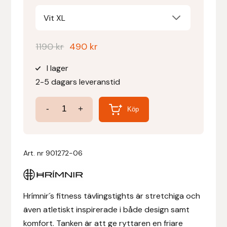
Vit XL
Denni Design
Det
Det
1190
kr
490
kr
Denni Design / Bomber Bits
ursprungliga
nuvarande
I lager
priset
priset
Draupnir
2-5 dagars leveranstid
var:
är:
1190 kr.
490 kr.
Dy’on
Riders
-
+
Köp
Fitness
E.A. Mattes
Tights
4-
Eclipse Biofarmab
Art. nr
901272-06
vägs
Stretch
Ekholm Nordic
-
Hrímnir´s fitness tävlingstights är stretchiga och
Vit
Ekol
även atletiskt inspirerade i både design samt
Tävlingsridbyxa!
komfort. Tanken är att ge ryttaren en friare