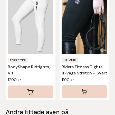
flera
flera
varianter.
varianter.
Uhip
De
De
Uvex
olika
olika
alternativen
alternativen
Vals
kan
kan
väljas
väljas
Veredus
på
på
produktsidan
produktsidan
TOPREITER
HRÍMNIR
Walsh
BodyShape Ridtights,
Riders Fitness Tights
Vit
4-vägs Stretch – Svart
Werkman Hoofcare
1290
kr
1190
kr
Willab
Wintec
Andra tittade även på