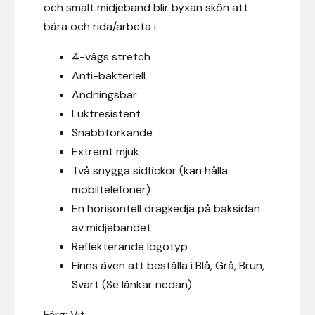
och smalt midjeband blir byxan skön att
Fager
bära och rida/arbeta i.
Fákur Rideudstyr
4-vägs stretch
Anti-bakteriell
Fleck
Andningsbar
Luktresistent
Freyja
Snabbtorkande
Extremt mjuk
Furminator
Två snygga sidfickor (kan hålla
mobiltelefoner)
G Boots
En horisontell dragkedja på baksidan
av midjebandet
Globus Sport
Reflekterande logotyp
Góa
Finns även att beställa i Blå, Grå, Brun,
Svart (Se länkar nedan)
Gysinge
Färg: Vit