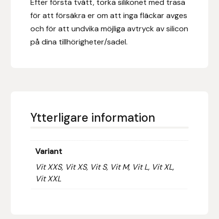
Efter första tvätt, torka silikonet med trasa
för att försäkra er om att inga fläckar avges
Islensk.is
och för att undvika möjliga avtryck av silicon
på dina tillhörigheter/sadel.
J&S Saddlery
Källquist Equestrian
Karlslund
Ytterligare information
Kidka of Iceland
Klisterdekaler.se
Variant
Vit XXS, Vit XS, Vit S, Vit M, Vit L, Vit XL,
Knights
Vit XXL
Ky Rotary Bit
Lenanders Grafiska