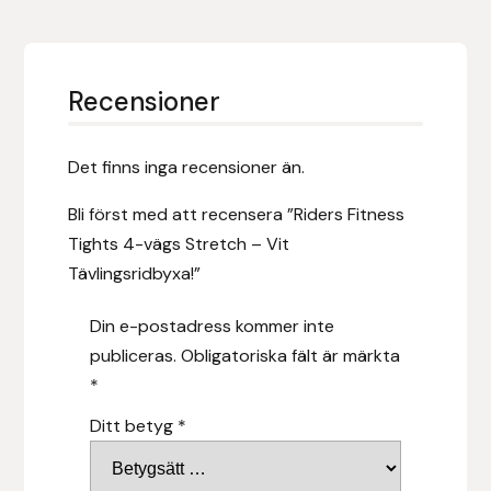
Leovet
Recensioner
Lippo
Det finns inga recensioner än.
Lysi Ehf
Bli först med att recensera ”Riders Fitness
Metalab
Tights 4-vägs Stretch – Vit
Tävlingsridbyxa!”
Mias Ridsport
Din e-postadress kommer inte
Mountain Horse
publiceras.
Obligatoriska fält är märkta
*
Muck Boot Company
Ditt betyg
*
Mustad