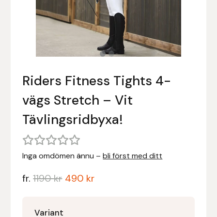
Stigläder
Träning och longering
Ridbyxor, kjolar, overaller mm
Beris Bits
Vojlockar och schabrak
Tränsdelar och tyglar
Ridjackor, kappor, västar mm
Bocaj
Ridskor och ridstövlar
Boett
Riders Fitness Tights 4-
Tävlingskavajer och blusar
Bomber Bits
vägs Stretch – Vit
Väskor, bagar, påsar mm
Borstiq
Tävlingsridbyxa!
Bucas
Inga omdömen ännu –
bli först med ditt
Casco
fr.
1190
kr
490
kr
Catago Equestrian
Variant
Charles Owen