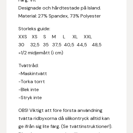
Designade och hårdtestade på Island.
Hansbo Sport
Material: 27% Spandex, 73% Polyester
Heller
Storleks guide:
XXS XS S M L XL XXL
Hesta Gallery
30 32,5 35 37,5 40,5 44,5 48,5
=1/2 midjemått (i cm)
Horse Guard
Tvättråd:
HRÍMNIR
-Maskintvätt
-Torka torrt
Iceland Pet
-Blek inte
-Stryk inte
IceTack
OBS! Viktigt att före första användning
IPZV
tvätta ridbyxorna då silikontryck alltid kan
ge ifrån sig lite färg. (Se tvättinstruktioner!).
Islandshästspecialisten