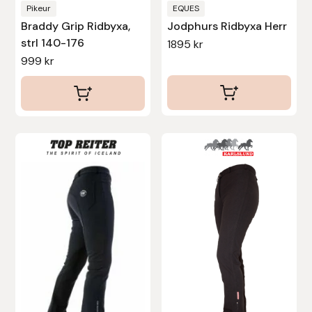
produktsidan
produktsidan
Pikeur
EQUES
Braddy Grip Ridbyxa,
Jodphurs Ridbyxa Herr
strl 140-176
1895
kr
999
kr
Den
Den
här
här
produkten
produkten
har
har
flera
flera
varianter.
varianter.
De
De
olika
olika
alternativen
alternativen