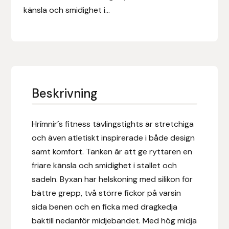
Eldorado
mängd
känsla och smidighet i...
Epona bokförlag
Equality Line
EQUES
Beskrivning
EQUES | KINGSLAND
Hrímnir´s fitness tävlingstights är stretchiga
Equipage
och även atletiskt inspirerade i både design
samt komfort. Tanken är att ge ryttaren en
Eric LeTixerant
friare känsla och smidighet i stallet och
sadeln. Byxan har helskoning med silikon för
Eskadron
bättre grepp, två större fickor på varsin
sida benen och en ficka med dragkedja
Eyjólfur Ísólfsson
baktill nedanför midjebandet. Med hög midja