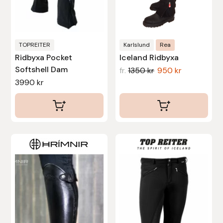
kan
kan
väljas
väljas
på
på
produktsidan
produktsidan
TOPREITER
Karlslund
Rea
Ridbyxa Pocket
Iceland Ridbyxa
Softshell Dam
fr.
1350
kr
950
kr
3990
kr
Den
Den
här
här
produkten
produkten
har
har
flera
flera
varianter.
varianter.