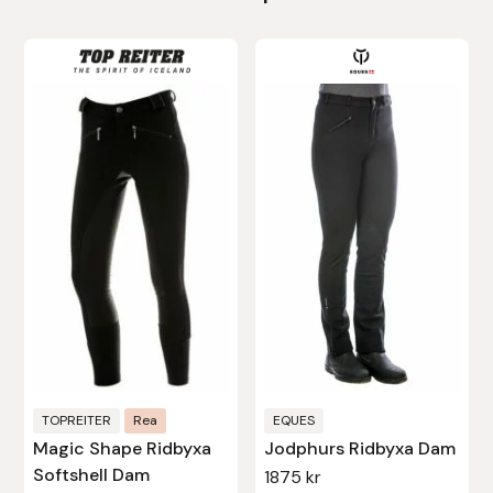
Den
Den
här
här
produkten
produkten
har
har
flera
flera
varianter.
varianter.
De
De
olika
olika
alternativen
alternativen
kan
kan
väljas
väljas
på
på
produktsidan
produktsidan
TOPREITER
Rea
EQUES
Magic Shape Ridbyxa
Jodphurs Ridbyxa Dam
Softshell Dam
1875
kr