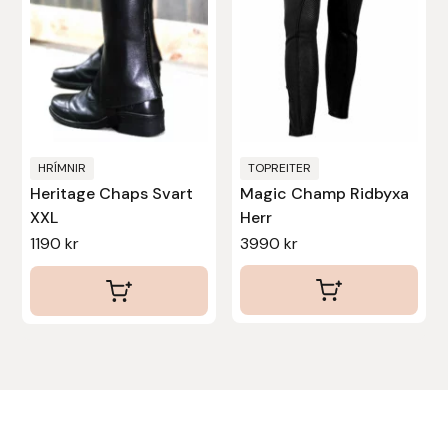
De
De
olika
olika
alternativen
alternativen
kan
kan
väljas
väljas
på
på
produktsidan
produktsidan
HRÍMNIR
TOPREITER
Heritage Chaps Svart
Magic Champ Ridbyxa
XXL
Herr
1190
kr
3990
kr