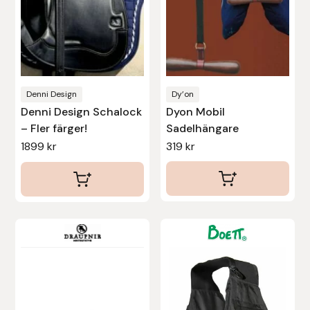
alternativen
Uhip
kan
väljas
Uvex
på
produktsidan
Denni Design
Dy’on
Vals
Denni Design Schalock
Dyon Mobil
– Fler färger!
Sadelhängare
Veredus
1899
kr
319
kr
Walsh
Werkman Hoofcare
Den
Willab
här
produkten
Wintec
har
flera