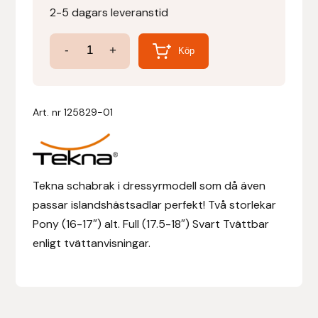
2-5 dagars leveranstid
Denni Design
Schabrak
-
+
Köp
Dressyr
Denni Design / Bomber Bits
mängd
Draupnir
Art. nr
125829-01
Dy’on
E.A. Mattes
Tekna schabrak i dressyrmodell som då även
passar islandshästsadlar perfekt! Två storlekar
Eclipse Biofarmab
Pony (16-17″) alt. Full (17.5-18″) Svart Tvättbar
enligt tvättanvisningar.
Ekholm Nordic
Ekol