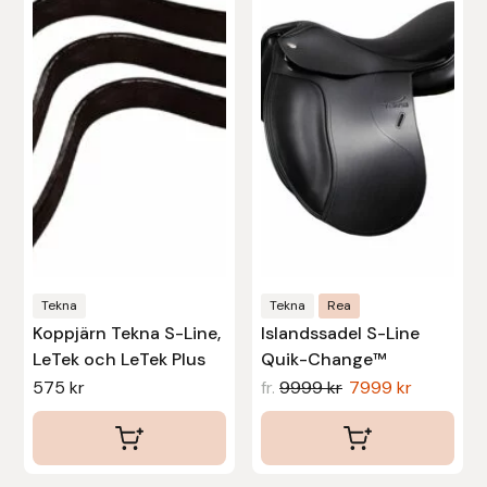
produkten
produkten
har
har
Leovet
flera
flera
varianter.
varianter.
Lippo
De
De
olika
olika
Lysi Ehf
alternativen
alternativen
kan
kan
Metalab
väljas
väljas
på
på
Mias Ridsport
produktsidan
produktsidan
Tekna
Tekna
Rea
Mountain Horse
Koppjärn Tekna S-Line,
Islandssadel S-Line
LeTek och LeTek Plus
Quik-Change™
575
kr
fr.
9999
kr
7999
kr
Muck Boot Company
Mustad