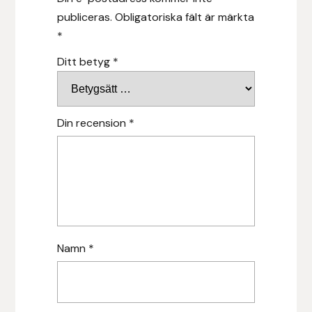
publiceras.
Obligatoriska fält är märkta
Hansbo Sport
*
Heller
Ditt betyg
*
Hesta Gallery
Din recension
*
Horse Guard
HRÍMNIR
Iceland Pet
IceTack
Namn
*
IPZV
Islandshästspecialisten