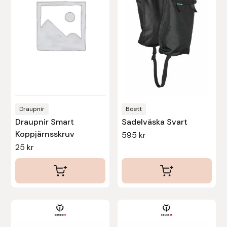
varianter.
De
olika
alternativen
kan
väljas
på
produktsidan
Draupnir
Boett
Draupnir Smart
Sadelväska Svart
Koppjärnsskruv
595
kr
25
kr