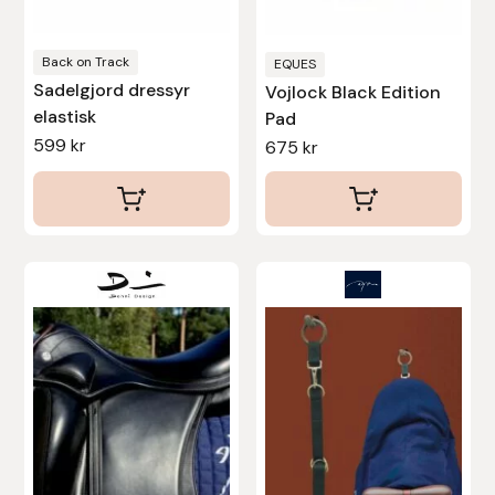
Stina Helmersson Bokförlag
Back on Track
EQUES
Sadelgjord dressyr
Vojlock Black Edition
Suedwind
elastisk
Pad
599
kr
675
kr
Tear-Aid
Tekna
Tidningen Ridsport Island
Den
här
TöltSaga
produkten
har
TOPREITER
flera
Trikem
varianter.
De
Tunahaken
olika