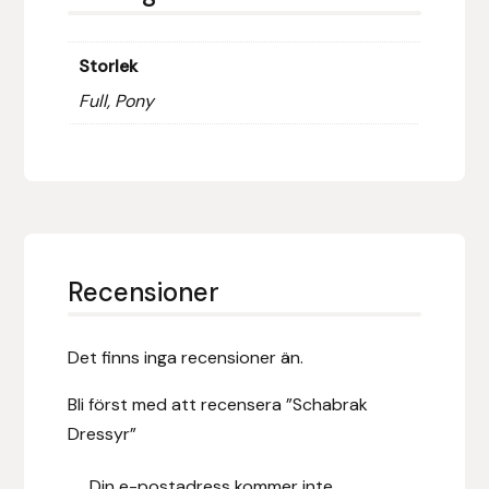
Fager
Storlek
Fákur Rideudstyr
Full, Pony
Fleck
Freyja
Furminator
Recensioner
G Boots
Globus Sport
Det finns inga recensioner än.
Bli först med att recensera ”Schabrak
Góa
Dressyr”
Gysinge
Din e-postadress kommer inte