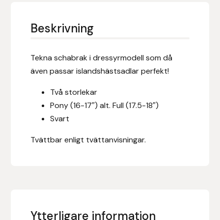
Eldorado
Beskrivning
Epona bokförlag
Equality Line
Tekna schabrak i dressyrmodell som då
även passar islandshästsadlar perfekt!
EQUES
Två storlekar
EQUES | KINGSLAND
Pony (16-17″) alt. Full (17.5-18″)
Svart
Equipage
Tvättbar enligt tvättanvisningar.
Eric LeTixerant
Eskadron
Eyjólfur Ísólfsson
Ytterligare information