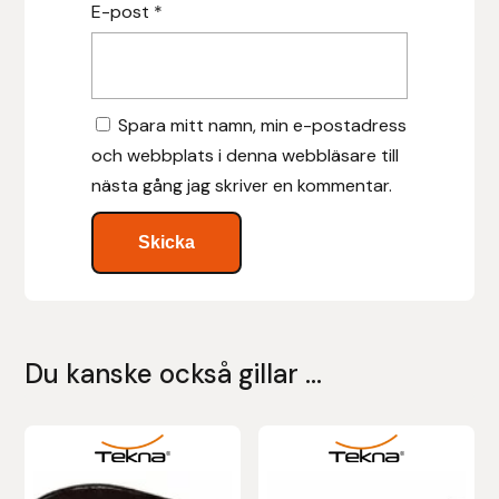
E-post
*
Islensk.is
J&S Saddlery
Spara mitt namn, min e-postadress
och webbplats i denna webbläsare till
Källquist Equestrian
nästa gång jag skriver en kommentar.
Karlslund
Kidka of Iceland
Klisterdekaler.se
Du kanske också gillar …
Knights
Ky Rotary Bit
Den
Den
här
här
Lenanders Grafiska