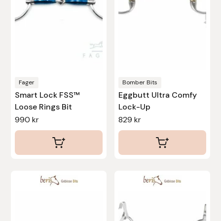
De
De
Nammi Godis
olika
olika
alternativen
alternativen
Natur & Kultur bokförlag
kan
kan
väljas
väljas
Nyttorp
på
på
Parisol
produktsidan
produktsidan
Fager
Bomber Bits
Smart Lock FSS™
Eggbutt Ultra Comfy
PAVO
Loose Rings Bit
Lock-Up
990
kr
829
kr
Pharmakas
Pikeur
Den
Prestige
här
Professional’s Choice
produkten
har