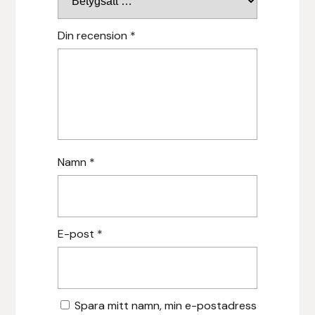
Islensk.is
Din recension
*
J&S Saddlery
Källquist Equestrian
Karlslund
Namn
*
Kidka of Iceland
Klisterdekaler.se
E-post
*
Knights
Ky Rotary Bit
Spara mitt namn, min e-postadress
Lenanders Grafiska