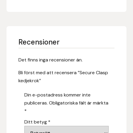
Hansbo Sport
Heller
Hesta Gallery
Recensioner
Horse Guard
Det finns inga recensioner än.
HRÍMNIR
Bli först med att recensera ”Secure Clasp
kedjekrok”
Iceland Pet
Din e-postadress kommer inte
IceTack
publiceras.
Obligatoriska fält är märkta
*
IPZV
Ditt betyg
*
Islandshästspecialisten