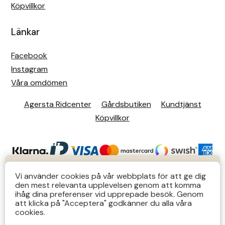
Köpvillkor
Länkar
Facebook
Instagram
Våra omdömen
Agersta Ridcenter
Gårdsbutiken
Kundtjänst
Köpvillkor
KUNDTJÄNST
Vi använder cookies på vår webbplats för att ge dig
den mest relevanta upplevelsen genom att komma
Butiks- & telefontider Mån-Tors 12-14 Lör 12-14
ihåg dina preferenser vid upprepade besök. Genom
att klicka på "Acceptera" godkänner du alla våra
övriga tider via e-post: order@agersta.nu
© 2026 Agersta.
cookies.