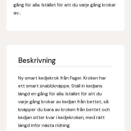
Eldorado
gång för alla. Istället för att du varje gång krokar
av...
Epona bokförlag
Equality Line
EQUES
Beskrivning
EQUES | KINGSLAND
Equipage
Ny smart kedjekrok från Fager. Kroken har
ett smart snabbknäppe. Ställ in kedjans
Eric LeTixerant
längd en gång för alla. Istället för att du
varje gång krokar av kedjan från bettet, så
Eskadron
knäpper du bara av kroken från bettet och
kedjan sitter kvar i kedjekroken, med rätt
Eyjólfur Ísólfsson
längd inför nästa ridning.