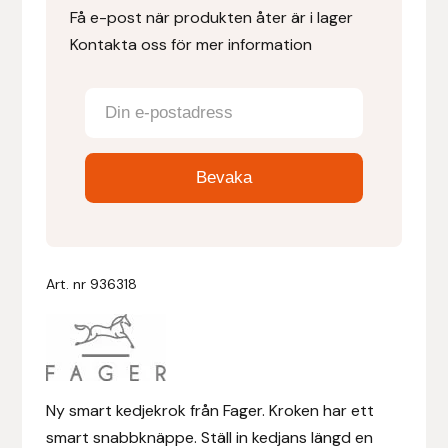
Få e-post när produkten åter är i lager
Kontakta oss för mer information
Denni Design
Denni Design / Bomber Bits
Draupnir
Dy’on
E.A. Mattes
Art. nr
936318
Eclipse Biofarmab
Ekholm Nordic
Ekol
Ny smart kedjekrok från Fager. Kroken har ett
smart snabbknäppe. Ställ in kedjans längd en