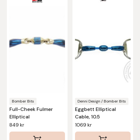
här
Stina Helmersson Bokförlag
produkten
har
Suedwind
flera
varianter.
Tear-Aid
De
Tekna
olika
alternativen
Tidningen Ridsport Island
kan
väljas
TöltSaga
på
produktsidan
Bomber Bits
Denni Design / Bomber Bits
TOPREITER
Full-Cheek Fulmer
Eggbett Elliptical
Elliptical
Cable, 10.5
Trikem
849
kr
1069
kr
Tunahaken