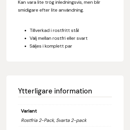
Kan vara lite trög inledningsvis, men blir
Fager
smidigare efter lite användning.
Fákur Rideudstyr
Tillverkad i rostfritt stål
Fleck
Välj mellan rostfri eller svart
Säljes i komplett par
Freyja
Furminator
G Boots
Ytterligare information
Globus Sport
Góa
Variant
Rostfria 2-Pack, Svarta 2-pack
Gysinge