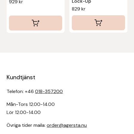
Lock-Up
929
kr
829
kr
Kundtjänst
Telefon: +46
018-357200
Mån-Tors 12.00-14.00
Lör 12.00-14.00
Övriga tider maila:
order@agersta.nu