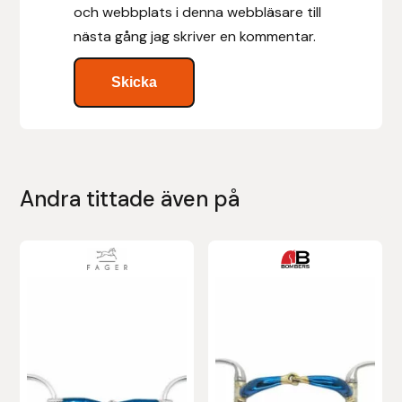
och webbplats i denna webbläsare till
nästa gång jag skriver en kommentar.
Leovet
Lippo
Lysi Ehf
Metalab
Andra tittade även på
Mias Ridsport
Den
Den
Mountain Horse
här
här
produkten
produkten
Muck Boot Company
har
har
flera
flera
Mustad
varianter.
varianter.