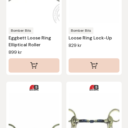
kan
kan
Stina Helmersson Bokförlag
väljas
väljas
på
på
Suedwind
produktsidan
produktsidan
Bomber Bits
Bomber Bits
Eggbett Loose Ring
Loose Ring Lock-Up
Tear-Aid
Elliptical Roller
829
kr
899
kr
Tekna
Tidningen Ridsport Island
TöltSaga
Den
Den
här
här
TOPREITER
produkten
produkten
har
har
Trikem
flera
flera
Tunahaken
varianter.
varianter.