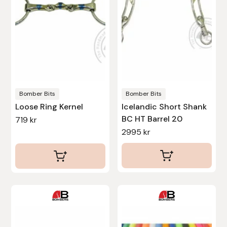
De
De
Uhip
olika
olika
alternativen
alternativen
Uvex
kan
kan
väljas
väljas
Vals
på
på
produktsidan
produktsidan
Bomber Bits
Bomber Bits
Veredus
Loose Ring Kernel
Icelandic Short Shank
BC HT Barrel 20
719
kr
Walsh
2995
kr
Werkman Hoofcare
Willab
Den
Den
Wintec
här
här
produkten
produkten