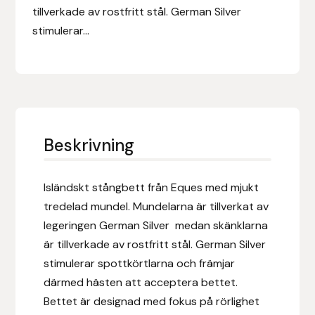
Eldorado
tillverkade av rostfritt stål. German Silver
stimulerar...
Epona bokförlag
Equality Line
EQUES
Beskrivning
EQUES | KINGSLAND
Equipage
Isländskt stångbett från Eques med mjukt
tredelad mundel.
Mundelarna är tillverkat av
Eric LeTixerant
legeringen German Silver medan skänklarna
är tillverkade av rostfritt stål. German Silver
Eskadron
stimulerar spottkörtlarna och främjar
därmed hästen att acceptera bettet.
Eyjólfur Ísólfsson
Bettet är designad med fokus på rörlighet