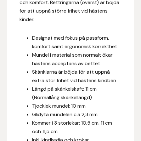
och komfort. Bettringarna (överst) är böjda
Fager
för att uppnå större frihet vid hästens
kinder.
Fákur Rideudstyr
Fleck
Designat med fokus på passform,
komfort samt ergonomisk korrekthet
Freyja
Mundel i material som normalt ökar
hästens acceptans av bettet
Furminator
Skänklarna är böjda för att uppnå
extra stor frihet vid hästens kindben
G Boots
Längd på skänkelskaft: 11 cm
(
Normallång skänkellängd)
Globus Sport
Tjocklek mundel: 10 mm
Glidyta mundelen c.a 2,3 mm
Góa
Kommer i 3 storlekar: 10,5 cm, 11 cm
och 11,5 cm
Gysinge
Inkl. kindkedja och krokar