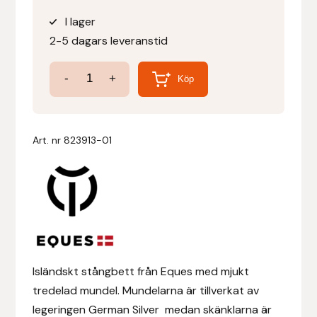
I lager
Denni Design
2-5 dagars leveranstid
Denni Design / Bomber Bits
Stångbett
-
+
Köp
Icelandic
Draupnir
Shank
Bit
Art. nr
823913-01
Dy’on
German
Silver
E.A. Mattes
mängd
Eclipse Biofarmab
Ekholm Nordic
Isländskt stångbett från Eques med mjukt
Ekol
tredelad mundel. Mundelarna är tillverkat av
legeringen German Silver medan skänklarna är