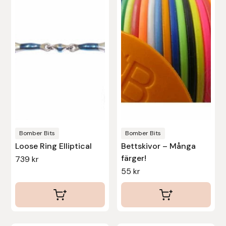
har
har
flera
flera
varianter.
varianter.
De
De
olika
olika
alternativen
alternativen
kan
kan
väljas
väljas
på
på
produktsidan
produktsidan
Bomber Bits
Bomber Bits
Loose Ring Elliptical
Bettskivor – Många
färger!
739
kr
55
kr