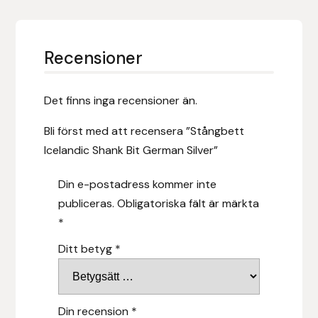
Leovet
Recensioner
Lippo
Det finns inga recensioner än.
Lysi Ehf
Bli först med att recensera ”Stångbett
Metalab
Icelandic Shank Bit German Silver”
Mias Ridsport
Din e-postadress kommer inte
publiceras.
Obligatoriska fält är märkta
Mountain Horse
*
Ditt betyg
*
Muck Boot Company
Mustad
Din recension
*