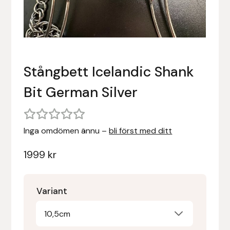
Stigläder
Träning och longering
Ridbyxor, kjolar, overaller mm
Beris Bits
Vojlockar och schabrak
Tränsdelar och tyglar
Ridjackor, kappor, västar mm
Bocaj
Stångbett Icelandic Shank
Ridskor och ridstövlar
Boett
Bit German Silver
Tävlingskavajer och blusar
Bomber Bits
Väskor, bagar, påsar mm
Borstiq
Inga omdömen ännu –
bli först med ditt
Bucas
1999
kr
Casco
Variant
Catago Equestrian
10,5cm
Charles Owen