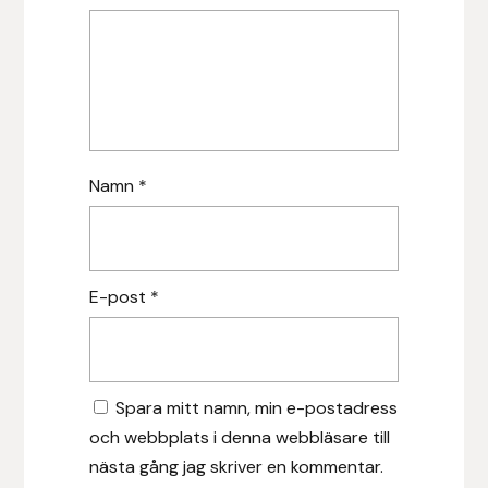
Nammi Godis
Natur & Kultur bokförlag
Nyttorp
Parisol
Namn
*
PAVO
Pharmakas
E-post
*
Pikeur
Prestige
Spara mitt namn, min e-postadress
och webbplats i denna webbläsare till
Professional’s Choice
nästa gång jag skriver en kommentar.