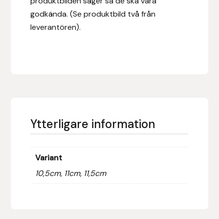
produktbilden säger så de ska vara
godkända. (Se produktbild två från
Islensk.is
leverantören).
J&S Saddlery
Källquist Equestrian
Karlslund
Kidka of Iceland
Ytterligare information
Klisterdekaler.se
Variant
Knights
10,5cm, 11cm, 11,5cm
Ky Rotary Bit
Lenanders Grafiska