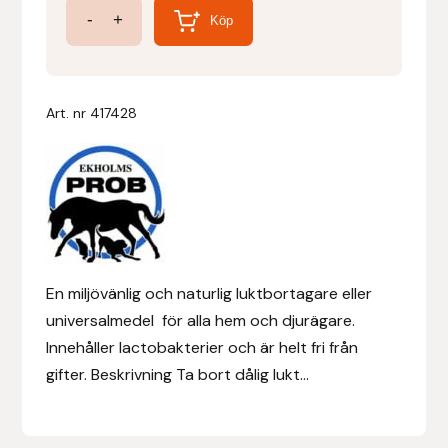
Stinkkiller
-
+
Köp
-
Denni Design
biologisk
Denni Design / Bomber Bits
luktsanerare
Art. nr
417428
mängd
Draupnir
Dy’on
E.A. Mattes
En miljövänlig och naturlig luktbortagare eller
Eclipse Biofarmab
universalmedel för alla hem och djurägare.
Innehåller lactobakterier och är helt fri från
Ekholm Nordic
gifter. Beskrivning Ta bort dålig lukt...
Ekol