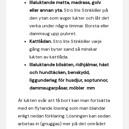
Illaluktande matta, madrass, golv
eller annan yta.
Strö lite Stinkkiller på
Islensk.is
den ytan som avger lukter och låt det
verka under några timmar. Borsta eller
J&S Saddlery
dammsug upp pulvret.
Källquist Equestrian
Kattlådan.
Strö lite Stinkkiller varje
gång man byter sand så minskar
Karlslund
lukten av kattlåda.
Illaluktande bilsäten, ridhjälmar, häst
Kidka of Iceland
och hundtäcken, benskydd,
liggunderlag för husdjur, soptunnor,
Klisterdekaler.se
dammsugarpåsar, möbler mm
Knights
Är lukten svår att få bort kan man fortsätta
med en flytande lösning som man blandar
Ky Rotary Bit
enligt nedan förklaring. Lösningen kan sedan
arbetas in (gnuggas) mer på det området
Lenanders Grafiska