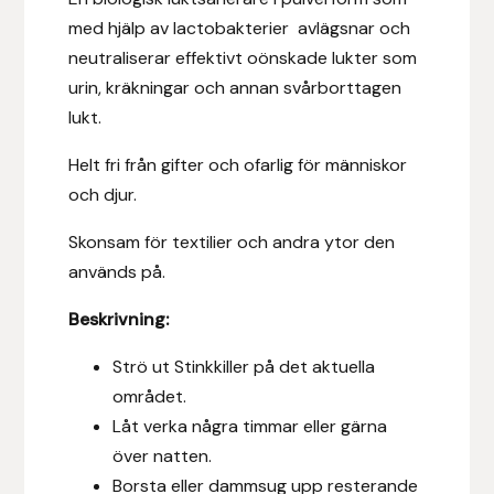
Fager
med hjälp av lactobakterier avlägsnar och
neutraliserar effektivt oönskade lukter som
Fákur Rideudstyr
urin, kräkningar och annan svårborttagen
lukt.
Fleck
Helt fri från gifter och ofarlig för människor
Freyja
och djur.
Skonsam för textilier och andra ytor den
Furminator
används på.
G Boots
Beskrivning:
Globus Sport
Strö ut Stinkkiller på det aktuella
området.
Góa
Låt verka några timmar eller gärna
över natten.
Gysinge
Borsta eller dammsug upp resterande