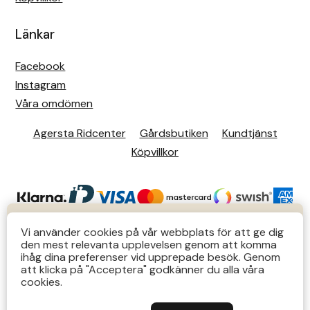
Länkar
Facebook
Instagram
Våra omdömen
Agersta Ridcenter
Gårdsbutiken
Kundtjänst
Köpvillkor
KUNDTJÄNST
Vi använder cookies på vår webbplats för att ge dig
den mest relevanta upplevelsen genom att komma
Butiks- & telefontider Mån-Tors 12-14 Lör 12-14
ihåg dina preferenser vid upprepade besök. Genom
att klicka på "Acceptera" godkänner du alla våra
övriga tider via e-post: order@agersta.nu
© 2026 Agersta.
cookies.