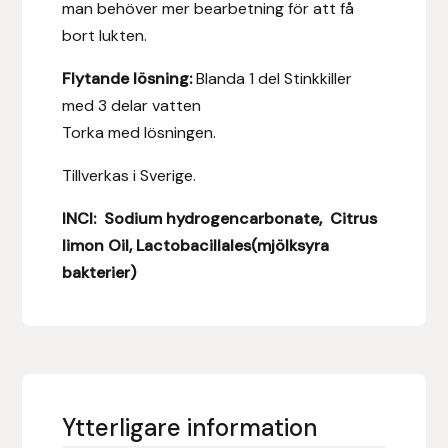
man behöver mer bearbetning för att få
bort lukten.
Leovet
Flytande lösning:
Blanda 1 del Stinkkiller
Lippo
med 3 delar vatten
Torka med lösningen.
Lysi Ehf
Tillverkas i Sverige.
Metalab
INCI: Sodium hydrogencarbonate, Citrus
limon Oil, Lactobacillales(mjölksyra
Mias Ridsport
bakterier)
Mountain Horse
Muck Boot Company
Mustad
Ytterligare information