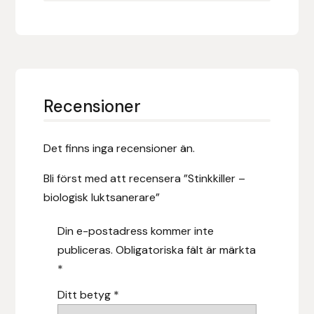
Nammi Godis
Natur & Kultur bokförlag
Nyttorp
Recensioner
Parisol
Det finns inga recensioner än.
PAVO
Bli först med att recensera ”Stinkkiller –
Pharmakas
biologisk luktsanerare”
Pikeur
Din e-postadress kommer inte
publiceras.
Obligatoriska fält är märkta
Prestige
*
Professional’s Choice
Ditt betyg
*