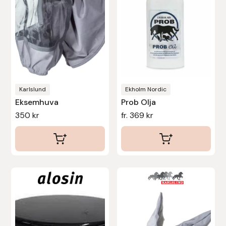
De
olika
Uhip
alternativen
kan
Uvex
väljas
Vals
på
produktsidan
Karlslund
Ekholm Nordic
Veredus
Eksemhuva
Prob Olja
350
kr
fr.
369
kr
Walsh
Werkman Hoofcare
Willab
Den
här
Wintec
produkten
har