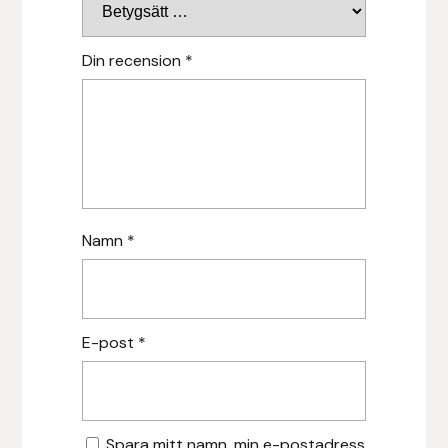
Protector
Din recension
*
Redback
Roeckl
Safehorse of Sweden
Saltverk
Namn
*
Sigga Ævars
Sivart Bokförlag
E-post
*
Sonnenreiter
Star
Spara mitt namn, min e-postadress