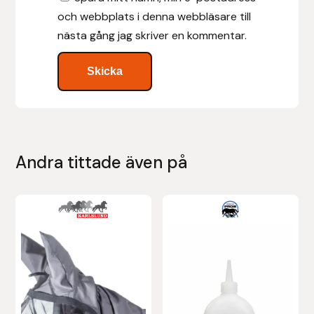
och webbplats i denna webbläsare till
Stina Helmersson Bokförlag
nästa gång jag skriver en kommentar.
Suedwind
Tear-Aid
Tekna
Andra tittade även på
Tidningen Ridsport Island
TöltSaga
Den
här
TOPREITER
produkten
har
Trikem
flera
varianter.
Tunahaken