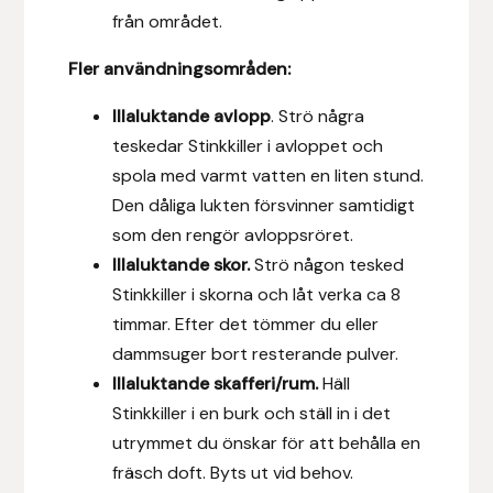
från området.
Hansbo Sport
Fler användningsområden:
Heller
Illaluktande avlopp
. Strö några
Hesta Gallery
teskedar Stinkkiller i avloppet och
spola med varmt vatten en liten stund.
Horse Guard
Den dåliga lukten försvinner samtidigt
som den rengör avloppsröret.
HRÍMNIR
Illaluktande skor.
Strö någon tesked
Stinkkiller i skorna och låt verka ca 8
Iceland Pet
timmar. Efter det tömmer du eller
dammsuger bort resterande pulver.
IceTack
Illaluktande skafferi/rum.
Häll
Stinkkiller i en burk och ställ in i det
IPZV
utrymmet du önskar för att behålla en
fräsch doft. Byts ut vid behov.
Islandshästspecialisten