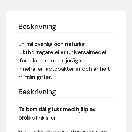
Eldorado
Epona bokförlag
Beskrivning
Equality Line
En miljövänlig och naturlig
EQUES
luktbortagare eller universalmedel
för alla hem och djurägare.
EQUES | KINGSLAND
Innehåller lactobakterier och är helt
fri från gifter.
Equipage
Beskrivning
Eric LeTixerant
Eskadron
Ta bort dålig lukt med hjälp av
prob
stinkkiller
Eyjólfur Ísólfsson
En biologisk luktsanerare i pulverform som