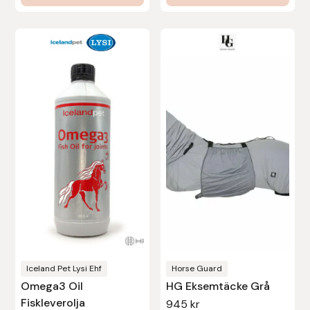
Den
Den
här
här
produkten
produkten
har
har
flera
flera
varianter.
varianter.
De
De
olika
olika
alternativen
alternativen
kan
kan
väljas
väljas
på
på
produktsidan
produktsidan
Iceland Pet Lysi Ehf
Horse Guard
Omega3 Oil
HG Eksemtäcke Grå
Fiskleverolja
945
kr