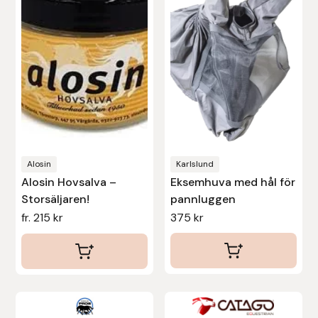
flera
varianter.
De
olika
alternativen
kan
väljas
på
produktsidan
Alosin
Karlslund
Alosin Hovsalva –
Eksemhuva med hål för
Storsäljaren!
pannluggen
fr.
215
kr
375
kr
Den
Den