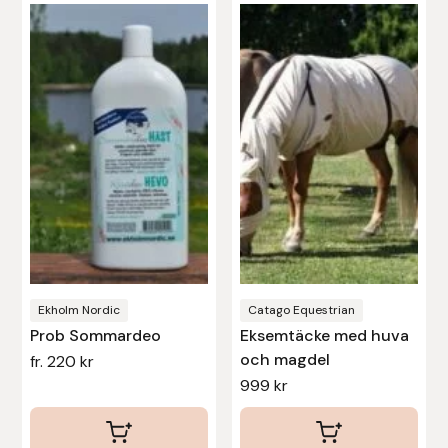
här
här
produkten
produkten
har
har
flera
flera
varianter.
varianter.
De
De
olika
olika
alternativen
alternativen
kan
kan
väljas
väljas
på
på
produktsidan
produktsidan
Ekholm Nordic
Catago Equestrian
Prob Sommardeo
Eksemtäcke med huva
och magdel
fr.
220
kr
999
kr