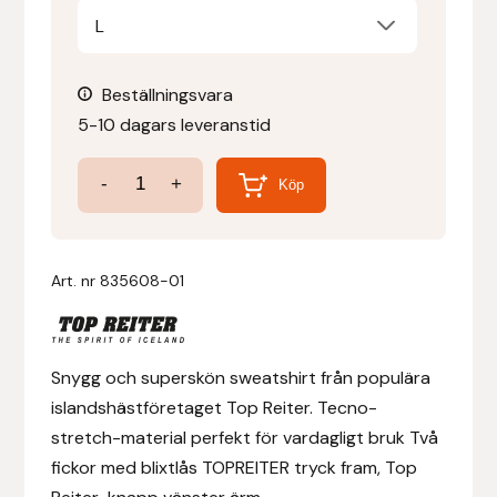
L
Denni Design
Beställningsvara
Denni Design / Bomber Bits
5-10 dagars leveranstid
Draupnir
Straumur
-
+
Köp
Sweatshirt
Dy’on
Herr
mängd
E.A. Mattes
Art. nr
835608-01
Eclipse Biofarmab
Snygg och superskön sweatshirt från populära
Ekholm Nordic
islandshästföretaget Top Reiter. Tecno-
stretch-material perfekt för vardagligt bruk Två
Ekol
fickor med blixtlås TOPREITER tryck fram, Top