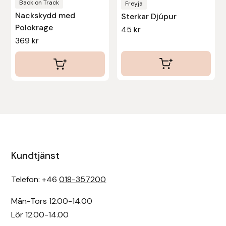
produktsidan
Back on Track
Freyja
Nackskydd med
Sterkar Djúpur
Polokrage
45
kr
369
kr
Kundtjänst
Telefon: +46
018-357200
Mån-Tors 12.00-14.00
Lör 12.00-14.00