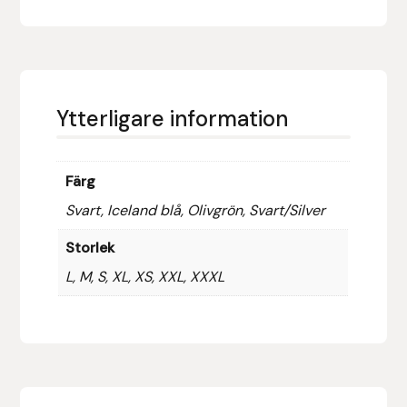
Hansbo Sport
Heller
Ytterligare information
Hesta Gallery
Horse Guard
Färg
Svart, Iceland blå, Olivgrön, Svart/Silver
HRÍMNIR
Storlek
Iceland Pet
L, M, S, XL, XS, XXL, XXXL
IceTack
IPZV
Islandshästspecialisten