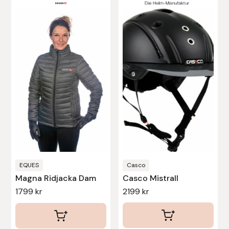
här
här
produkten
produkten
har
har
flera
flera
varianter.
varianter.
De
De
olika
olika
alternativen
alternativen
kan
kan
väljas
väljas
på
på
produktsidan
produktsidan
EQUES
Casco
Magna Ridjacka Dam
Casco Mistrall
1799
kr
2199
kr