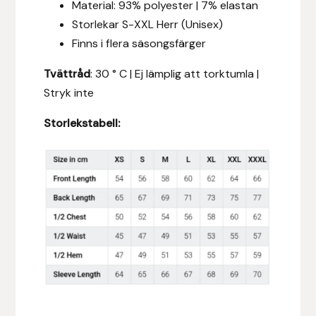
Material: 93% polyester | 7% elastan
Fager
Storlekar S-XXL Herr (Unisex)
Finns i flera säsongsfärger
Fákur Rideudstyr
Tvättråd
: 30 ° C | Ej lämplig att torktumla |
Fleck
Stryk inte
Freyja
Storlekstabell:
Furminator
G Boots
Globus Sport
Góa
Gysinge