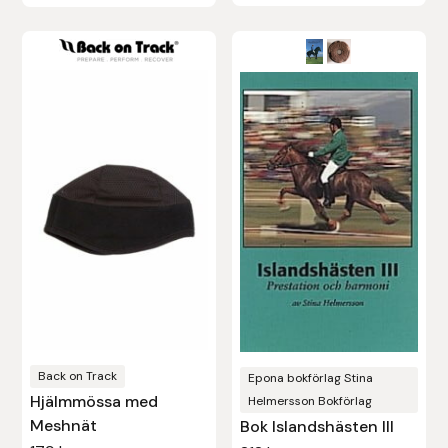
Den
här
produkten
har
flera
varianter.
De
olika
alternativen
kan
väljas
på
produktsidan
Back on Track
Epona bokförlag Stina
Hjälmmössa med
Helmersson Bokförlag
Meshnät
Bok Islandshästen III