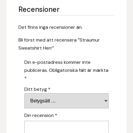
Recensioner
Islensk.is
J&S Saddlery
Det finns inga recensioner än.
Bli först med att recensera ”Straumur
Källquist Equestrian
Sweatshirt Herr”
Karlslund
Din e-postadress kommer inte
publiceras.
Obligatoriska fält är märkta
Kidka of Iceland
*
Klisterdekaler.se
Ditt betyg
*
Knights
Din recension
*
Ky Rotary Bit
Lenanders Grafiska