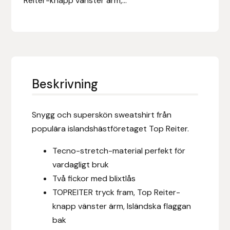
Reiter-knapp vänster ärm,...
Eldorado
Epona bokförlag
Equality Line
Beskrivning
EQUES
EQUES | KINGSLAND
Snygg och superskön sweatshirt från
populära islandshästföretaget Top Reiter.
Equipage
Tecno-stretch-material perfekt för
Eric LeTixerant
vardagligt bruk
Två fickor med blixtlås
Eskadron
TOPREITER tryck fram, Top Reiter-
knapp vänster ärm, Isländska flaggan
Eyjólfur Ísólfsson
bak