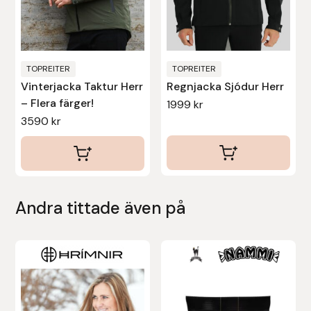
kan
kan
Stina Helmersson Bokförlag
väljas
väljas
på
på
Suedwind
produktsidan
produktsidan
TOPREITER
TOPREITER
Vinterjacka Taktur Herr
Regnjacka Sjódur Herr
Tear-Aid
– Flera färger!
1999
kr
3590
kr
Tekna
Tidningen Ridsport Island
TöltSaga
Andra tittade även på
TOPREITER
Den
Trikem
här
produkten
Tunahaken
har