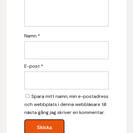
Leovet
Lippo
Namn
*
Lysi Ehf
Metalab
E-post
*
Mias Ridsport
Mountain Horse
Spara mitt namn, min e-postadress
och webbplats i denna webbläsare till
Muck Boot Company
nästa gång jag skriver en kommentar.
Mustad