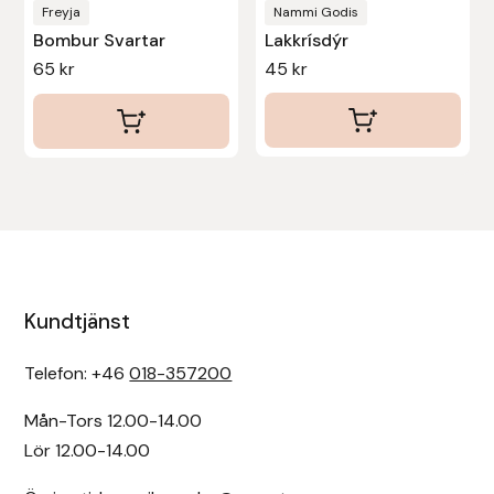
Freyja
Nammi Godis
Bombur Svartar
Lakkrísdýr
65
kr
45
kr
Kundtjänst
Telefon: +46
018-357200
Mån-Tors 12.00-14.00
Lör 12.00-14.00