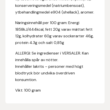
Fager
konserveringsmedel (natriumbensoat),
ytbehandlingmedel e904 (shellack), aromer.
Fákur Rideudstyr
Näringsinnehåll per 100 gram: Energi
1858kJ/444kcal, fett 20g varav mättat fett
Fleck
12g, kolhydrater 60g varav sockerarter 46g,
Freyja
protein 4.3g och salt 0,85g
ALLERGI: Se ingredienser i VERSALER. Kan
Furminator
innehålla spår av nötter.
Innehåller lakrits – personer med högt
G Boots
blodtryck bör undvika överdriven
Globus Sport
konsumtion.
Vikt: 100 gram
Góa
Gysinge