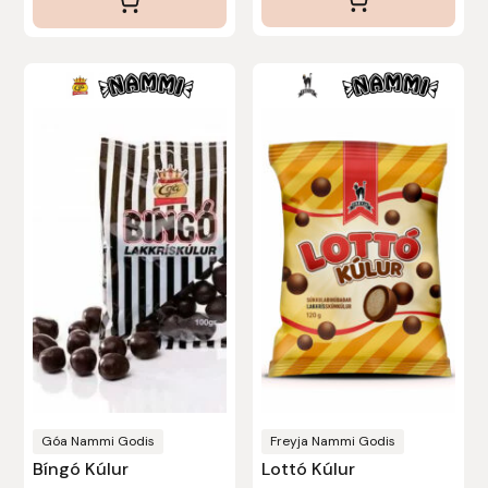
Stina Helmersson Bokförlag
Suedwind
Tear-Aid
Tekna
Tidningen Ridsport Island
TöltSaga
TOPREITER
Trikem
Góa Nammi Godis
Freyja Nammi Godis
Bíngó Kúlur
Lottó Kúlur
Tunahaken