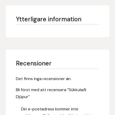
Hansbo Sport
Ytterligare information
Heller
Hesta Gallery
Horse Guard
HRÍMNIR
Recensioner
Iceland Pet
Det finns inga recensioner än.
IceTack
Bli först med att recensera ”Súkkulaði
Djúpur”
IPZV
Din e-postadress kommer inte
Islandshästspecialisten