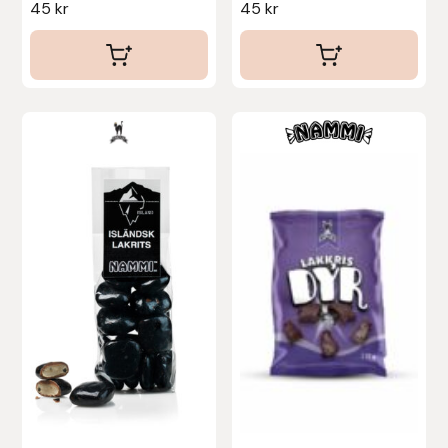
45
kr
45
kr
Uhip
Uvex
Vals
Veredus
Walsh
Werkman Hoofcare
Willab
Wintec