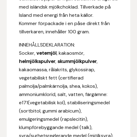
Eldorado
med isländsk mjölkchoklad. Tillverkade på
Island med energi från heta källor.
Epona bokförlag
Kommer förpackade i en påse direkt från
tillverkaren, innehåller 100 gram.
Equality Line
INNEHÅLLSDEKLARATION:
EQUES
Socker,
vetemjöl
, kakaosmör,
helmjölkspulver
,
skummjölkpulver
,
EQUES | KINGSLAND
kakaomassa, rålakrits, glykossirap,
vegetabiliskt fett (certifierad
Equipage
palmolja/palmkärnolja, shea, kokos),
ammoniumklorid, salt, vatten, färgämne:
Eric LeTixerant
e171(vegetabilisk kol), stabiliseringsmedel
(sortbitol, gummi arabicum),
Eskadron
emulgeringsmedel (rapslecitin),
Eyjólfur Ísólfsson
klumpförebyggande medel (talk),
syra/surhetsreglerande medel (mjölksyra),