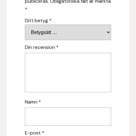
publiceras.
Obligatoriska fält är märkta
*
Islensk.is
Ditt betyg
*
J&S Saddlery
Källquist Equestrian
Din recension
*
Karlslund
Kidka of Iceland
Klisterdekaler.se
Namn
*
Knights
Ky Rotary Bit
E-post
*
Lenanders Grafiska