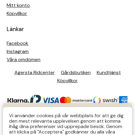
Mitt konto
Köpvillkor
Länkar
Facebook
Instagram
Våra omdömen
Agersta Ridcenter
Gårdsbutiken
Kundtjänst
Köpvillkor
KUNDTJÄNST
Vi använder cookies på vår webbplats för att ge dig
den mest relevanta upplevelsen genom att komma
Butiks- & telefontider Mån-Tors 12-14 Lör 12-14
ihåg dina preferenser vid upprepade besök. Genom
att klicka på "Acceptera" godkänner du alla våra
övriga tider via e-post: order@agersta.nu