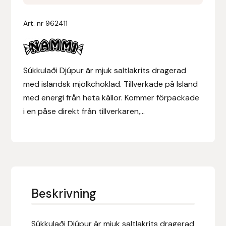
mängd
Denni Design
Art. nr
962411
Denni Design / Bomber Bits
Súkkulaði Djúpur är mjuk saltlakrits dragerad
Draupnir
med isländsk mjölkchoklad. Tillverkade på Island
med energi från heta källor. Kommer förpackade
Dy’on
i en påse direkt från tillverkaren,...
E.A. Mattes
Eclipse Biofarmab
Ekholm Nordic
Beskrivning
Ekol
Súkkulaði Djúpur är mjuk saltlakrits dragerad