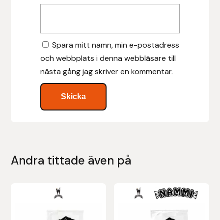
Leovet
Spara mitt namn, min e-postadress
Lippo
och webbplats i denna webbläsare till
nästa gång jag skriver en kommentar.
Lysi Ehf
Metalab
Mias Ridsport
Mountain Horse
Andra tittade även på
Muck Boot Company
Mustad