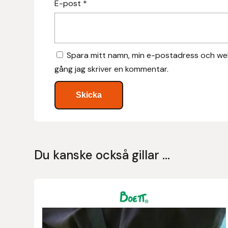
E-post
*
Hansbo Sport
Heller
Spara mitt namn, min e-postadress och web
Hesta Gallery
gång jag skriver en kommentar.
Horse Guard
HRÍMNIR
Iceland Pet
Du kanske också gillar …
IceTack
IPZV
Den
här
Islandshästspecialisten
produkten