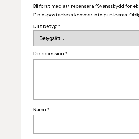
Fager
Bli först med att recensera ”Svansskydd för e
Din e-postadress kommer inte publiceras.
Obli
Fákur Rideudstyr
Ditt betyg
*
Fleck
Freyja
Din recension
*
Furminator
G Boots
Globus Sport
Namn
*
Góa
Gysinge