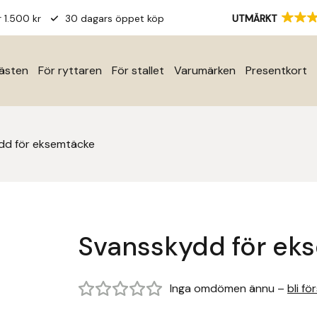
r 1.500 kr
30 dagars öppet köp
UTMÄRKT
hästen
För ryttaren
För stallet
Varumärken
Presentkort
dd för eksemtäcke
Svansskydd för ek
Inga omdömen ännu –
bli fö