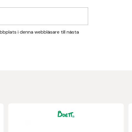
bplats i denna webbläsare till nästa
Den
här
produkten