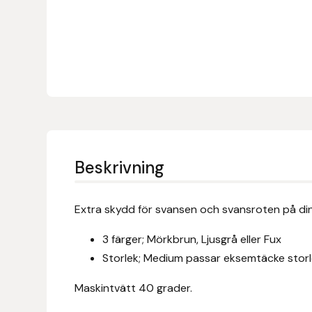
Denni Design
Denni Design / Bomber Bits
Draupnir
Dy’on
Beskrivning
E.A. Mattes
Extra skydd för svansen och svansroten på din
Eclipse Biofarmab
3 färger; Mörkbrun, Ljusgrå eller Fux
Ekholm Nordic
Storlek; Medium passar eksemtäcke storle
Ekol
Maskintvätt 40 grader.