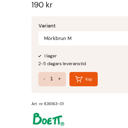
190
kr
Variant
Mörkbrun M
I lager
2-5 dagars leveranstid
Svansskydd
-
+
Köp
för
eksemtäcke
mängd
Art. nr
836163-01