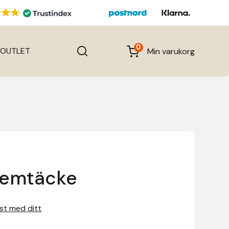
0
OUTLET
Min varukorg
semtäcke
rst med ditt