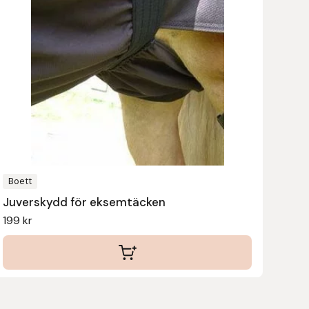
har
flera
varianter.
De
olika
alternativen
kan
väljas
på
produktsidan
Boett
Juverskydd för eksemtäcken
199
kr