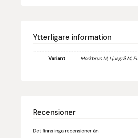
Eldorado
Epona bokförlag
Equality Line
Ytterligare information
EQUES
Variant
Mörkbrun M, Ljusgrå M, F
EQUES | KINGSLAND
Equipage
Eric LeTixerant
Recensioner
Eskadron
Eyjólfur Ísólfsson
Det finns inga recensioner än.