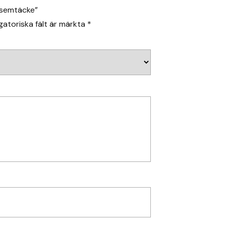
ksemtäcke”
gatoriska fält är märkta
*