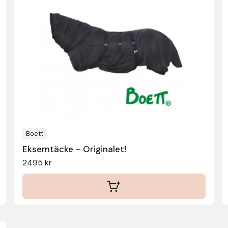
har
flera
varianter.
De
olika
alternativen
kan
väljas
på
produktsidan
Boett
Eksemtäcke – Originalet!
2495
kr