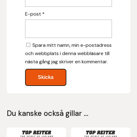
Islensk.is
E-post
*
J&S Saddlery
Källquist Equestrian
Spara mitt namn, min e-postadress
och webbplats i denna webbläsare till
Karlslund
nästa gång jag skriver en kommentar.
Kidka of Iceland
Klisterdekaler.se
Knights
Du kanske också gillar …
Ky Rotary Bit
Den
Den
Lenanders Grafiska