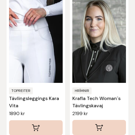
här
här
produkten
produkten
har
har
flera
flera
varianter.
varianter.
De
De
olika
olika
alternativen
alternativen
kan
kan
väljas
väljas
på
på
produktsidan
produktsidan
TOPREITER
HRÍMNIR
Tävlingsleggings Kara
Krafla Tech Woman´s
Vita
Tävlingskavaj
1890
kr
2199
kr