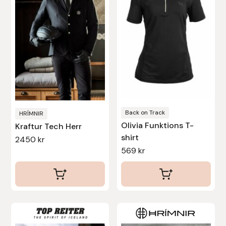
flera
flera
varianter.
varianter.
De
De
olika
olika
alternativen
alternativen
kan
kan
väljas
väljas
på
på
produktsidan
produktsidan
Back on Track
HRÍMNIR
Olivia Funktions T-
Kraftur Tech Herr
shirt
2450
kr
569
kr
Den
Den