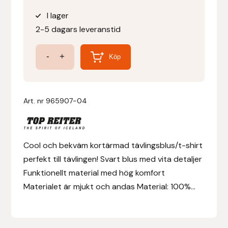
I lager
Denni Design
2-5 dagars leveranstid
Denni Design / Bomber Bits
T-
-
+
Köp
shirt
Draupnir
Competition,
Svart/vit
Art. nr
965907-04
Dy’on
mängd
E.A. Mattes
Cool och bekväm kortärmad tävlingsblus/t-shirt
Eclipse Biofarmab
perfekt till tävlingen! Svart blus med vita detaljer
Funktionellt material med hög komfort
Ekholm Nordic
Materialet är mjukt och andas Material: 100%...
Ekol