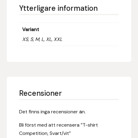
Fager
Ytterligare information
Fákur Rideudstyr
Variant
Fleck
XS, S, M, L, XL, XXL
Freyja
Furminator
G Boots
Recensioner
Globus Sport
Det finns inga recensioner än.
Góa
Bli först med att recensera ”T-shirt
Gysinge
Competition, Svart/vit”