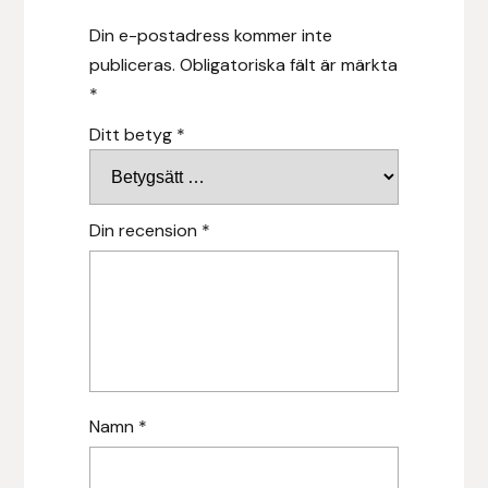
Hansbo Sport
Din e-postadress kommer inte
publiceras.
Obligatoriska fält är märkta
Heller
*
Ditt betyg
*
Hesta Gallery
Horse Guard
Din recension
*
HRÍMNIR
Iceland Pet
IceTack
IPZV
Namn
*
Islandshästspecialisten