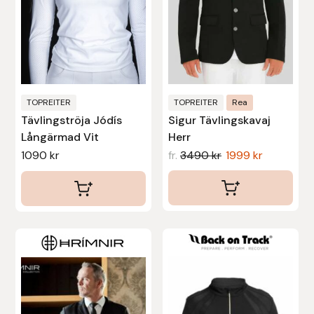
olika
olika
alternativen
alternativen
Uhip
kan
kan
väljas
väljas
Uvex
på
på
produktsidan
produktsidan
Vals
TOPREITER
TOPREITER
Rea
Tävlingströja Jódís
Sigur Tävlingskavaj
Långärmad Vit
Herr
Veredus
1090
kr
fr.
3490
kr
1999
kr
Walsh
Werkman Hoofcare
Den
Den
Willab
här
här
produkten
produkten
Wintec
har
har