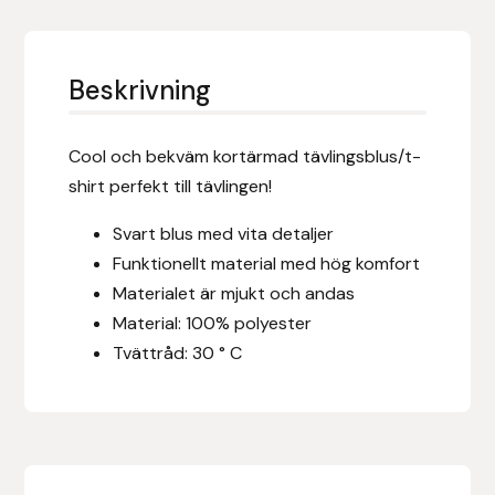
Eldorado
Epona bokförlag
Beskrivning
Equality Line
Cool och bekväm kortärmad tävlingsblus/t-
EQUES
shirt perfekt till tävlingen!
EQUES | KINGSLAND
Svart blus med vita detaljer
Funktionellt material med hög komfort
Equipage
Materialet är mjukt och andas
Material: 100% polyester
Eric LeTixerant
Tvättråd: 30 ° C
Eskadron
Eyjólfur Ísólfsson