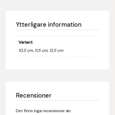
Eldorado
Epona bokförlag
Ytterligare information
Equality Line
EQUES
Variant
10,5 cm, 11,5 cm, 12,5 cm
EQUES | KINGSLAND
Equipage
Eric LeTixerant
Eskadron
Recensioner
Eyjólfur Ísólfsson
Det finns inga recensioner än.