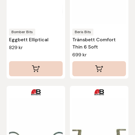
Protector
kan
kan
väljas
väljas
Redback
på
på
produktsidan
produktsidan
Bomber Bits
Beris Bits
Roeckl
Eggbett Elliptical
Tränsbett Comfort
Thin 6 Soft
829
kr
Safehorse of Sweden
699
kr
Saltverk
Sigga Ævars
Den
Den
Sivart Bokförlag
här
här
produkten
produkten
Sonnenreiter
har
har
flera
flera
Star
varianter.
varianter.