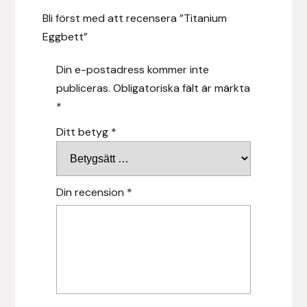
Fager
Bli först med att recensera ”Titanium
Eggbett”
Fákur Rideudstyr
Din e-postadress kommer inte
Fleck
publiceras.
Obligatoriska fält är märkta
*
Freyja
Ditt betyg
*
Furminator
G Boots
Din recension
*
Globus Sport
Góa
Gysinge