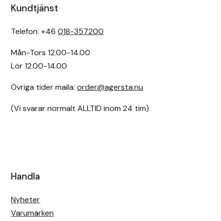
Kundtjänst
Uhip
Telefon: +46
018-357200
Uvex
Mån-Tors 12.00-14.00
Lör 12.00-14.00
Vals
Övriga tider maila:
order@agersta.nu
Veredus
(Vi svarar normalt ALLTID inom 24 tim)
Walsh
Werkman Hoofcare
Willab
Handla
Wintec
Nyheter
Varumärken