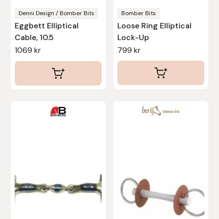
Nammi Godis
produktsidan
Denni Design / Bomber Bits
Bomber Bits
Eggbett Elliptical
Loose Ring Elliptical
Natur & Kultur bokförlag
Cable, 10.5
Lock-Up
1069
kr
799
kr
Nyttorp
Parisol
PAVO
Den
Den
här
här
Pharmakas
produkten
produkten
har
har
Pikeur
flera
flera
varianter.
varianter.
Prestige
De
De
olika
olika
Professional’s Choice
alternativen
alternativen