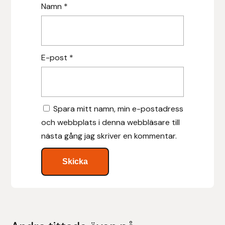
Namn
*
Hansbo Sport
Heller
E-post
*
Hesta Gallery
Horse Guard
Spara mitt namn, min e-postadress
HRÍMNIR
och webbplats i denna webbläsare till
nästa gång jag skriver en kommentar.
Iceland Pet
IceTack
IPZV
Islandshästspecialisten