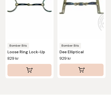
De
De
Stina Helmersson Bokförlag
olika
olika
alternativen
alternativen
Suedwind
kan
kan
väljas
väljas
Tear-Aid
på
på
produktsidan
produktsidan
Tekna
Bomber Bits
Bomber Bits
Loose Ring Lock-Up
Dee Elliptical
829
kr
929
kr
Tidningen Ridsport Island
TöltSaga
TOPREITER
Trikem
Tunahaken