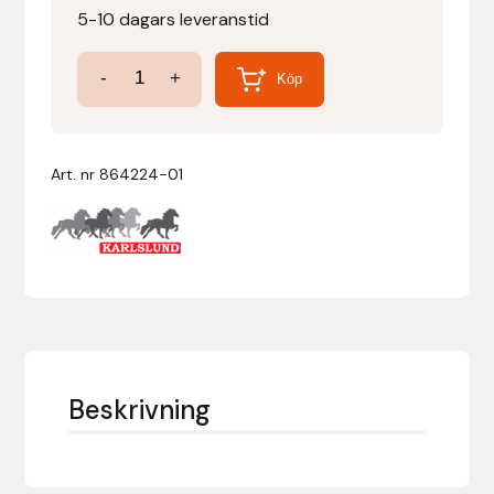
5-10 dagars leveranstid
Denni Design
Titanium
-
+
Köp
Eggbett
Denni Design / Bomber Bits
mängd
Draupnir
Art. nr
864224-01
Dy’on
E.A. Mattes
Eclipse Biofarmab
Ekholm Nordic
Beskrivning
Ekol