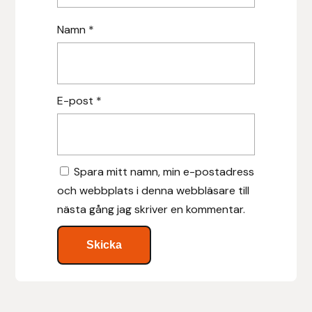
Namn
*
Leovet
Lippo
E-post
*
Lysi Ehf
Metalab
Spara mitt namn, min e-postadress
Mias Ridsport
och webbplats i denna webbläsare till
nästa gång jag skriver en kommentar.
Mountain Horse
Muck Boot Company
Mustad