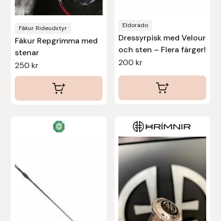
väljas
väljas
på
på
Stina Helmersson Bokförlag
Eldorado
produktsidan
produktsidan
Fákur Rideudstyr
Dressyrpisk med Velour
Fàkur Repgrimma med
Suedwind
och sten – Flera färger!
stenar
200
kr
250
kr
Tear-Aid
Tekna
Tidningen Ridsport Island
TöltSaga
TOPREITER
Trikem
Tunahaken