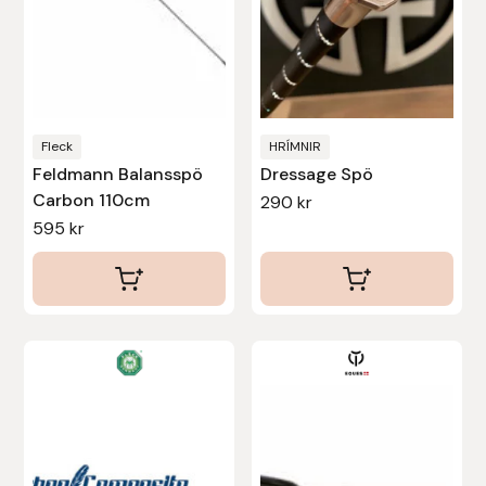
Uhip
Uvex
Fleck
HRÍMNIR
Vals
Feldmann Balansspö
Dressage Spö
Carbon 110cm
290
kr
Veredus
595
kr
Walsh
Werkman Hoofcare
Den
Willab
här
produkten
Wintec
har
flera