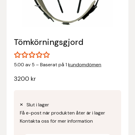
Stigläder
Träning och longering
Ridbyxor, kjolar, overaller mm
Beris Bits
Vojlockar och schabrak
Tränsdelar och tyglar
Ridjackor, kappor, västar mm
Bocaj
Tömkörningsgjord
Ridskor och ridstövlar
Boett
Tävlingskavajer och blusar
Bomber Bits
5.00 av 5 – Baserat på 1
kundomdömen
Väskor, bagar, påsar mm
Borstiq
3200
kr
Bucas
Casco
Slut i lager
Få e-post när produkten åter är i lager
Catago Equestrian
Kontakta oss för mer information
Charles Owen