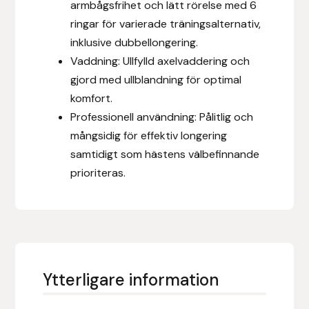
armbågsfrihet och lätt rörelse med 6
Fager
ringar för varierade träningsalternativ,
inklusive dubbellongering.
Fákur Rideudstyr
Vaddning: Ullfylld axelvaddering och
gjord med ullblandning för optimal
Fleck
komfort.
Professionell användning: Pålitlig och
Freyja
mångsidig för effektiv longering
Furminator
samtidigt som hästens välbefinnande
prioriteras.
G Boots
Globus Sport
Góa
Ytterligare information
Gysinge