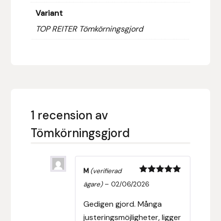
Variant
Hansbo Sport
TOP REITER Tömkörningsgjord
Heller
Hesta Gallery
Horse Guard
1 recension av
HRÍMNIR
Tömkörningsgjord
Iceland Pet
IceTack
M
(verifierad
Betygsatt
5
ägare)
–
02/06/2026
av 5
IPZV
Gedigen gjord. Många
Islandshästspecialisten
justeringsmöjligheter, ligger