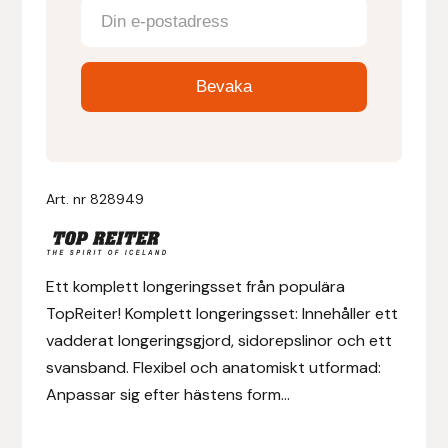
Denni Design
Denni Design / Bomber Bits
Draupnir
Dy’on
Art. nr
828949
E.A. Mattes
Ett komplett longeringsset från populära
Eclipse Biofarmab
TopReiter! Komplett longeringsset: Innehåller ett
vadderat longeringsgjord, sidorepslinor och ett
Ekholm Nordic
svansband. Flexibel och anatomiskt utformad:
Anpassar sig efter hästens form...
Ekol