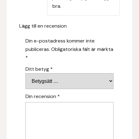
bra.
Islensk.is
Lägg till en recension
J&S Saddlery
Din e-postadress kommer inte
Källquist Equestrian
publiceras.
Obligatoriska fält är märkta
*
Karlslund
Ditt betyg
*
Kidka of Iceland
Klisterdekaler.se
Din recension
*
Knights
Ky Rotary Bit
Lenanders Grafiska