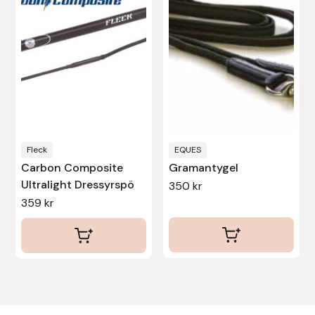
varianter.
De
olika
alternativen
kan
väljas
på
produktsidan
Fleck
EQUES
Carbon Composite
Gramantygel
Ultralight Dressyrspö
350
kr
359
kr