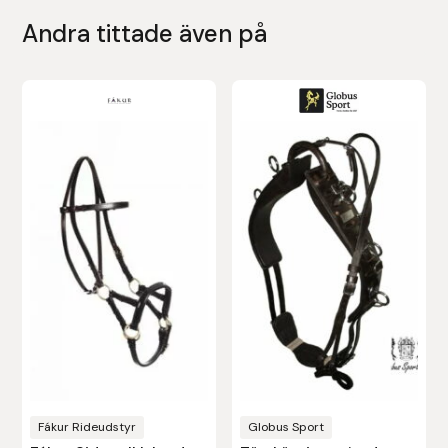
Nammi Godis
Andra tittade även på
Natur & Kultur bokförlag
Nyttorp
Parisol
PAVO
Pharmakas
Pikeur
Prestige
Professional’s Choice
Fákur Rideudstyr
Globus Sport