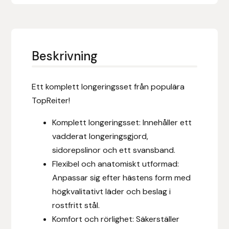
Eldorado
Epona bokförlag
Beskrivning
Equality Line
EQUES
Ett komplett longeringsset från populära
TopReiter!
EQUES | KINGSLAND
Komplett longeringsset: Innehåller ett
Equipage
vadderat longeringsgjord,
sidorepslinor och ett svansband.
Eric LeTixerant
Flexibel och anatomiskt utformad:
Anpassar sig efter hästens form med
Eskadron
högkvalitativt läder och beslag i
rostfritt stål.
Eyjólfur Ísólfsson
Komfort och rörlighet: Säkerställer