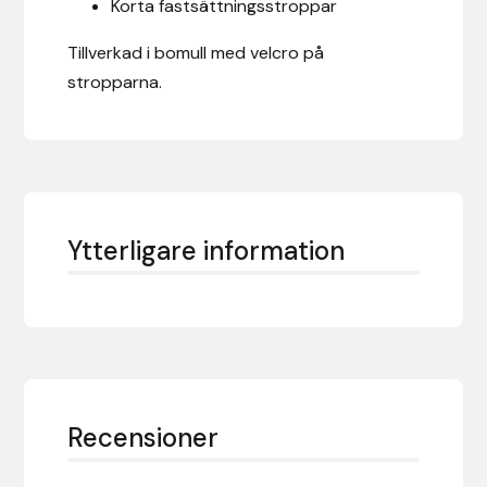
Korta fastsättningsstroppar
Fager
Tillverkad i bomull med velcro på
Fákur Rideudstyr
stropparna.
Fleck
Freyja
Furminator
Ytterligare information
G Boots
Globus Sport
Góa
Recensioner
Gysinge