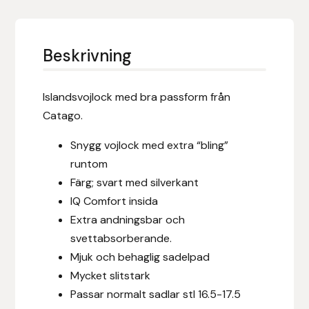
Eldorado
Epona bokförlag
Beskrivning
Equality Line
Islandsvojlock med bra passform från
EQUES
Catago.
Snygg vojlock med extra “bling”
EQUES | KINGSLAND
runtom
Equipage
Färg; svart med silverkant
IQ Comfort insida
Eric LeTixerant
Extra andningsbar och
svettabsorberande.
Eskadron
Mjuk och behaglig sadelpad
Mycket slitstark
Eyjólfur Ísólfsson
Passar normalt sadlar stl 16.5-17.5