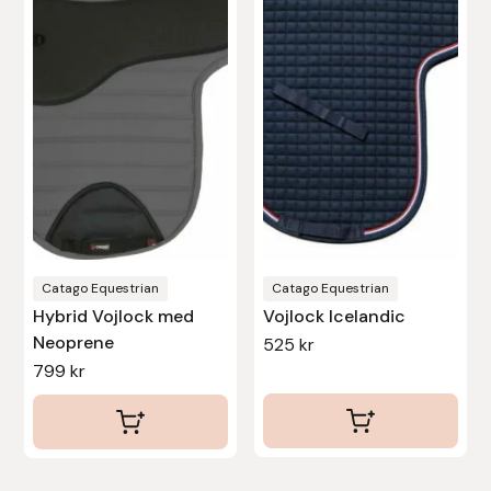
har
har
Uhip
flera
flera
varianter.
varianter.
Uvex
De
De
olika
olika
Vals
alternativen
alternativen
kan
kan
Veredus
väljas
väljas
på
på
Walsh
produktsidan
produktsidan
Catago Equestrian
Catago Equestrian
Hybrid Vojlock med
Vojlock Icelandic
Werkman Hoofcare
Neoprene
525
kr
799
kr
Willab
Wintec