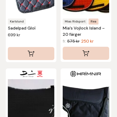
Protector
väljas
på
Redback
produktsidan
Karlslund
Mias Ridsport
Rea
Sadelpad Gloí
Mia’s Vojlock Island –
Roeckl
20 färger
699
kr
fr.
575
kr
250
kr
Safehorse of Sweden
Saltverk
Sigga Ævars
Den
här
Sivart Bokförlag
produkten
har
Sonnenreiter
flera
varianter.
Star
De