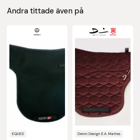
Andra tittade även på
Leovet
Lippo
Lysi Ehf
Metalab
Mias Ridsport
Mountain Horse
Muck Boot Company
Mustad
EQUES
Denni Design E.A. Mattes