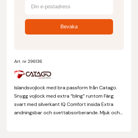
Denni Design
Denni Design / Bomber Bits
Draupnir
Dy’on
Art. nr
296136
E.A. Mattes
Islandsvojlock med bra passform från Catago.
Eclipse Biofarmab
Snygg vojlock med extra “bling” runtom Färg;
svart med silverkant IQ Comfort insida Extra
Ekholm Nordic
andningsbar och svettabsorberande. Mjuk och...
Ekol