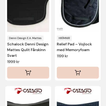
olika
Stina Helmersson Bokförlag
alternativen
kan
Suedwind
väljas
på
Tear-Aid
produktsidan
Denni Design E.A. Mattes
HRÍMNIR
Tekna
Schalock Denni Design
Relief Pad – Vojlock
Mattes Qulit Fårskinn
med Memoryfoam
Svart
1199
kr
Tidningen Ridsport Island
1999
kr
TöltSaga
TOPREITER
Den
Den
Trikem
här
här
produkten
produkten
Tunahaken