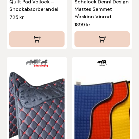
Quilt Pad Vojlock –
Schalock Denni Design
Nammi Godis
Shockabsorberande!
Mattes Sammet
Fårskinn Vinröd
725
kr
Natur & Kultur bokförlag
1899
kr
Nyttorp
Parisol
Den
PAVO
här
produkten
Pharmakas
har
flera
Pikeur
varianter.
De
Prestige
olika
Professional’s Choice
alternativen
kan