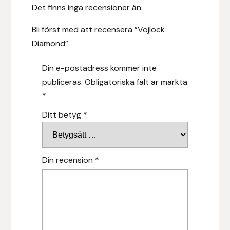
Det finns inga recensioner än.
Hansbo Sport
Bli först med att recensera ”Vojlock
Heller
Diamond”
Hesta Gallery
Din e-postadress kommer inte
publiceras.
Obligatoriska fält är märkta
Horse Guard
*
Ditt betyg
*
HRÍMNIR
Iceland Pet
Din recension
*
IceTack
IPZV
Islandshästspecialisten