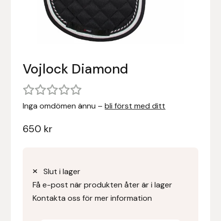
Stigläder
Träning och longering
Ridbyxor, kjolar, overaller mm
Beris Bits
Vojlockar och schabrak
Tränsdelar och tyglar
Ridjackor, kappor, västar mm
Bocaj
Vojlock Diamond
Ridskor och ridstövlar
Boett
Tävlingskavajer och blusar
Bomber Bits
Inga omdömen ännu –
bli först med ditt
Väskor, bagar, påsar mm
Borstiq
650
kr
Bucas
Casco
Slut i lager
Få e-post när produkten åter är i lager
Catago Equestrian
Kontakta oss för mer information
Charles Owen