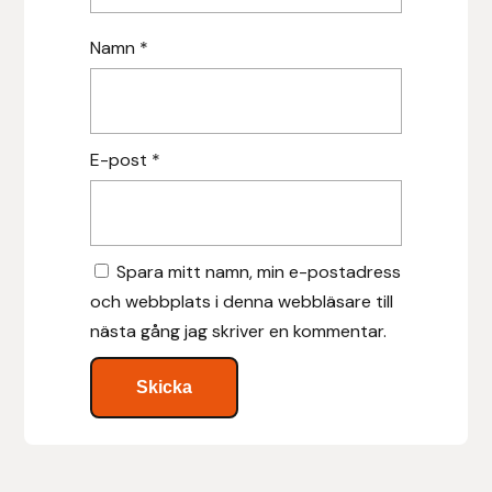
Islensk.is
Namn
*
J&S Saddlery
Källquist Equestrian
E-post
*
Karlslund
Kidka of Iceland
Spara mitt namn, min e-postadress
och webbplats i denna webbläsare till
Klisterdekaler.se
nästa gång jag skriver en kommentar.
Knights
Ky Rotary Bit
Lenanders Grafiska